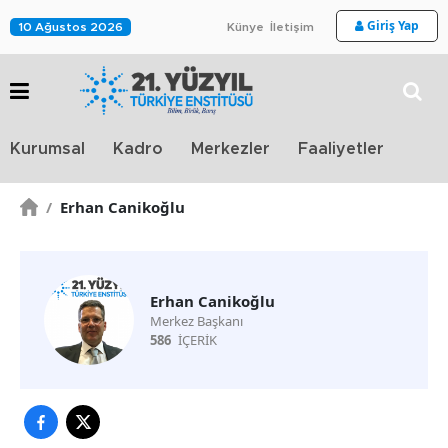
Giriş Yap
10 Ağustos 2026
Künye
İletişim
Stra
Kurumsal
Kadro
Merkezler
Faaliyetler
TV
/
Erhan Canikoğlu
Erhan Canikoğlu
Merkez Başkanı
586
İÇERİK