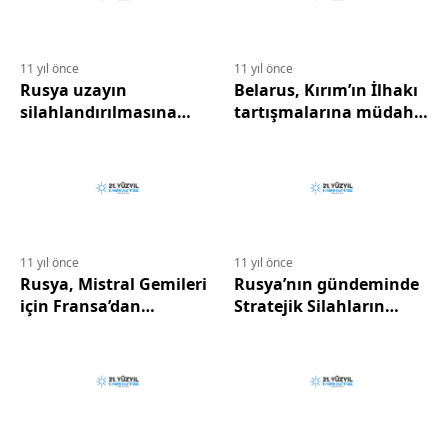
11 yıl önce
11 yıl önce
Rusya uzayın
Belarus, Kırım’ın İlhakı
silahlandırılmasına
tartışmalarına müdahil
karşı…
olmak istemiyor..
11 yıl önce
11 yıl önce
Rusya, Mistral Gemileri
Rusya’nın gündeminde
için Fransa’dan
Stratejik Silahların
tazminat istiyor…
Azaltılması anlaşması
bulunmuyor…