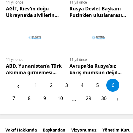
11 yıl önce
11 yıl önce
AGİT, Kiev’in doğu
Rusya Devlet Başkanı
Ukrayna’da sivillerin
Putin’den uluslararası
hareketliliğini
topluma uyarı…
sınırladığını söylüyor…
11 yıl önce
11 yıl önce
ABD, Yunanistan’a Türk
Avrupa’da Rusya’sız
Akımına girmemesi
barış mümkün değil…
yönünde baskı yapıyor…
‹
1
2
3
4
5
6
...
›
7
8
9
10
29
30
Vakıf Hakkında
Başkandan
Vizyonumuz
Yönetim Kurul