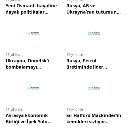
Yeni Osmanlı hayaline
Rusya, AB ve
dayalı politikalar
Ukrayna'nın tutumuna
felaket getirdi…
göre doğalgaz belgesini
imzalayacak.
11 yıl önce
11 yıl önce
Ukrayna, Donetsk’i
Rusya, Petrol
bombalamayı
üretiminde lider
sürdürüyor..
konumda…
11 yıl önce
11 yıl önce
Avrasya Ekonomik
Sir Halford Mackinder’in
Birliği ve İpek Yolu
kemikleri sızlıyor…