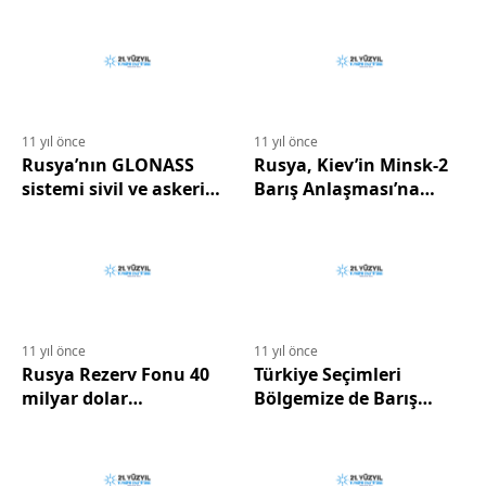
Birleşiyor…
11 yıl önce
11 yıl önce
Rusya’nın GLONASS
Rusya, Kiev’in Minsk-2
sistemi sivil ve askeri
Barış Anlaşması’na
amaçlarla
bağlı kalacağını
kullanılabilecek…
sanmıyor…
11 yıl önce
11 yıl önce
Rusya Rezerv Fonu 40
Türkiye Seçimleri
milyar dolar
Bölgemize de Barış
düzeyinde…
Getirebilecek…