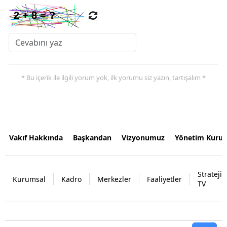
* Bu içerik ile ilgili yorum yok, ilk yorumu siz yazın, tartışalım *
Vakıf Hakkında
Başkandan
Vizyonumuz
Yönetim Kurul
Strateji
Kurumsal
Kadro
Merkezler
Faaliyetler
TV