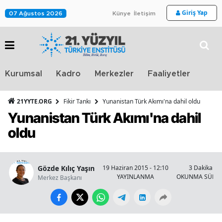
Giriş Yap
07 Ağustos 2026
Künye
İletişim
Stra
Kurumsal
Kadro
Merkezler
Faaliyetler
TV
21YYTE.ORG
Fikir Tankı
Yunanistan Türk Akımı'na dahil oldu
Yunanistan Türk Akımı'na dahil
oldu
Gözde Kılıç Yaşın
19 Haziran 2015 - 12:10
3 Dakika
YAYINLANMA
OKUNMA SÜRES
Merkez Başkanı