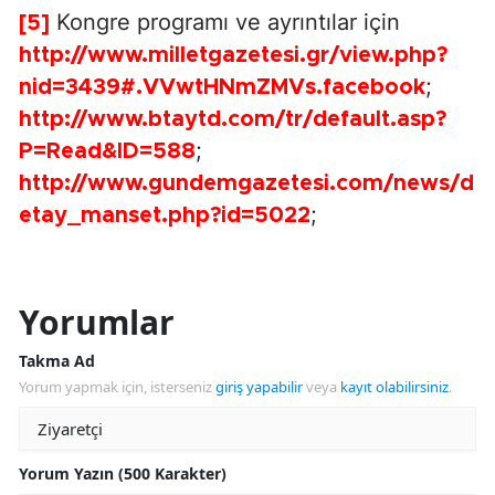
Kongre programı ve ayrıntılar için
[5]
http://www.milletgazetesi.gr/view.php?
;
nid=3439#.VVwtHNmZMVs.facebook
http://www.btaytd.com/tr/default.asp?
;
P=Read&ID=588
http://www.gundemgazetesi.com/news/d
;
etay_manset.php?id=5022
Yorumlar
Takma Ad
Yorum yapmak için, isterseniz
giriş yapabilir
veya
kayıt olabilirsiniz
.
Yorum Yazın (500 Karakter)