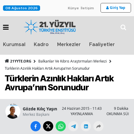
Giriş Yap
08 Ağustos 2026
Künye
İletişim
Stra
Kurumsal
Kadro
Merkezler
Faaliyetler
TV
21YYTE.ORG
Balkanlar Ve Kıbrıs Araştırmaları Merkezi
Türklerin Azınlık Hakları Artık Avrupa’nın Sorunudur
Türklerin Azınlık Hakları Artık
Avrupa’nın Sorunudur
Gözde Kılıç Yaşın
24 Haziran 2015 - 11:43
9 Dakika
YAYINLANMA
OKUNMA SÜRES
Merkez Başkanı