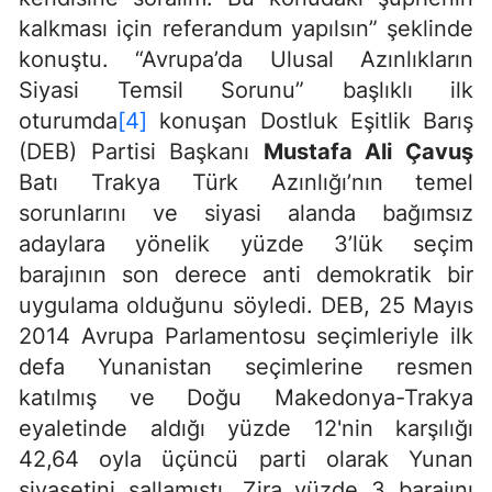
kalkması için referandum yapılsın” şeklinde
konuştu. “Avrupa’da Ulusal Azınlıkların
Siyasi Temsil Sorunu” başlıklı ilk
oturumda
[4]
konuşan Dostluk Eşitlik Barış
(DEB) Partisi Başkanı
Mustafa Ali Çavuş
Batı Trakya Türk Azınlığı’nın temel
sorunlarını ve siyasi alanda bağımsız
adaylara yönelik yüzde 3’lük seçim
barajının son derece anti demokratik bir
uygulama olduğunu söyledi. DEB, 25 Mayıs
2014 Avrupa Parlamentosu seçimleriyle ilk
defa Yunanistan seçimlerine resmen
katılmış ve Doğu Makedonya-Trakya
eyaletinde aldığı yüzde 12'nin karşılığı
42,64 oyla üçüncü parti olarak Yunan
siyasetini sallamıştı. Zira yüzde 3 barajını