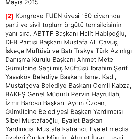
Mayıs 2015
Kongreye FUEN üyesi 150 civarında
[2]
parti ve sivil toplum örgütü temsilcisinin
yanı sıra, ABTTF Başkanı Halit Habipoğlu,
DEB Partisi Başkanı Mustafa Ali Çavuş,
İskeçe Müftüsü ve Batı Trakya Türk Azınlığı
Danışma Kurulu Başkanı Ahmet Mete,
Gümülcine Seçilmiş Müftüsü İbrahim Şerif,
Yassıköy Belediye Başkanı İsmet Kadı,
Mustafçova Belediye Başkanı Cemil Kabza,
BAKEŞ Genel Müdürü Pervin Hayrullah,
İzmir Barosu Başkanı Aydın Özcan,
Gümülcine Belediyesi Başkan Yardımcısı
Sibel Mustafaoğlu, Eyalet Başkan
Yardımcısı Mustafa Katrancı, Eyalet meclis
üyeleri Önder Mümin, Ahmet İbram, eski