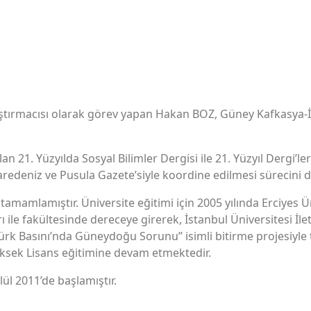
raştırmacısı olarak görev yapan Hakan BOZ, Güney Kafkasya-İ
an 21. Yüzyılda Sosyal Bilimler Dergisi ile 21. Yüzyıl Dergi’l
aredeniz ve Pusula Gazete’siyle koordine edilmesi sürecini 
a tamamlamıştır. Üniversite eğitimi için 2005 yılında Erciyes Ü
ı ile fakültesinde dereceye girerek, İstanbul Üniversitesi İlet
ürk Basını’nda Güneydoğu Sorunu” isimli bitirme projesiyle 
üksek Lisans eğitimine devam etmektedir.
ül 2011’de başlamıştır.