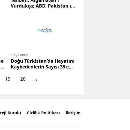
Taliban, Afganistan'ı
Vurdukça; ABD, Pakistan'ı
Vuruyor
13 yıl önce
ne
Doğu Türkistan'da Hayatını
akı
Kaybedenlerin Sayısı 35'e
Yükseldi
›
19
20
teji Kurulu
Gizlilik Politikası
İletişim