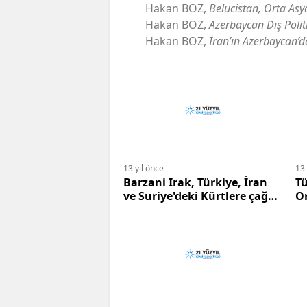
Hakan BOZ,
Belucistan, Orta Asy
Hakan BOZ,
Azerbaycan Dış Polit
Hakan BOZ,
İran’ın Azerbaycan’d
13 yıl önce
13 
Barzani Irak, Türkiye, İran
Tü
ve Suriye'deki Kürtlere çağrı
O
yaptı