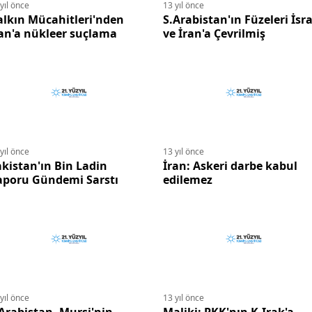
yıl önce
13 yıl önce
lkın Mücahitleri'nden
S.Arabistan'ın Füzeleri İsra
an'a nükleer suçlama
ve İran'a Çevrilmiş
yıl önce
13 yıl önce
kistan'ın Bin Ladin
İran: Askeri darbe kabul
aporu Gündemi Sarstı
edilemez
yıl önce
13 yıl önce