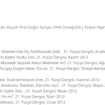
ran, Küçük Orta Doğu: Suriye, Ümit Özdağ (Ed.), Kripto Yayınl
 Eksenine İran Dış Politikasında Şiilik,
, 21. Yüzyıl Dergisi, Aralı
rin Kadim Yurdu: İran,
21. Yüzyıl Dergisi, Kasım 2012
Masadaki Seçenek Askeri Müdahale mi?,
21. Yüzyıl Dergisi, A
-Turgay Düğen-Alper Özcan
,
21. Yüzyıl Dergisi,
Türkiye-Azerba
ns: İsrail-Azerbaycan-İran,
21. Yüzyıl Dergisi, Haziran 2012
z Sendromu: Pakistan, İran Olur mu?
, 21. Yüzyıl Dergisi, Mayıs
ki Cephe: İran,
, 21. Yüzyıl Dergisi, Nisan 2012
 Yılı mı?
21. Yüzyıl Dergisi, Mart 2012
itikaları,
21. Yüzyıl Dergisi, Ocak 2012