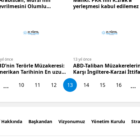
Arabistan, Mursi'nin
Maliki: PKK'nın K.Irak'a
evrilmesini Olumlu
yerleşmesi kabul edilemez
rşıladı
yıl önce
13 yıl önce
D’nin Terörle Müzakeresi:
ABD-Taliban Müzakereleri
merikan Tarihinin En uzun
Karşı İngiltere-Karzai İttif
vaşına Dönüşen Taliban’la
mı Oluşuyor?
...
...
örüşmeler
10
11
12
13
14
15
16
f Hakkında
Başkandan
Vizyonumuz
Yönetim Kurulu
Stra