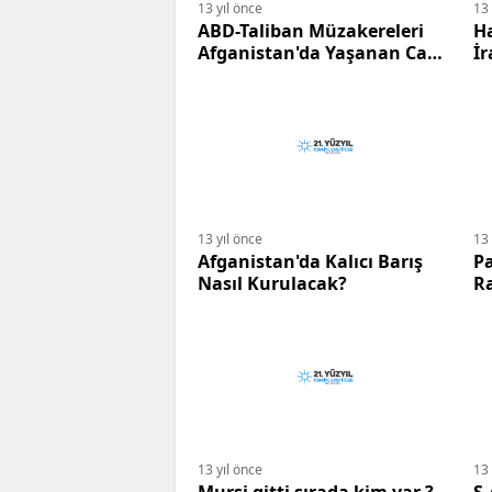
13 yıl önce
13 
ABD-Taliban Müzakereleri
Ha
Afganistan'da Yaşanan Can
İr
Kayıplarını Durdurmuyor
13 yıl önce
13 
Afganistan'da Kalıcı Barış
Pa
Nasıl Kurulacak?
R
13 yıl önce
13 