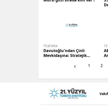
Mursi gitti sırada kim var ?
S.
D
Ka
13 yıl önce
13 
Davutoğlu'ndan Çinli
AB
Mevkidaşına: Stratejik
A
İşbirliğimiz Güçlenmeli
Sa
‹
G
1
2
Vakı