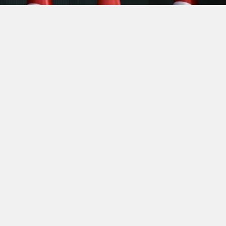
Hürmüz’de kopan
“Efsanevi Öfke(Epic Fury)”
fırtınası,
bölgenin yüksek gerilimli atmosferini terk etmek bilmeyince
Irak’la 3 yıl önce şiddetli imtizaçsızlık nedeniyle mahkemede
biten boşanma bu aybaşında yeni bir anlaşmayla sonuçlandı.
Kuzey Irak petrolü Bağdat’ın şefaatiyle yeniden pompalanmaya
başladı veya başlamak üzere. Ceyhan’da şimdi yeni bir