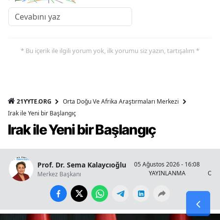
* Bu içerik ile ilgili yorum yok, ilk yorumu siz yazın, tartışalım *
21YYTE.ORG
Orta Doğu Ve Afrika Araştırmaları Merkezi
Irak ile Yeni bir Başlangıç
Irak ile Yeni bir Başlangıç
Prof. Dr. Sema Kalaycıoğlu
05 Ağustos 2026 - 16:08
YAYINLANMA
OKU
Merkez Başkanı