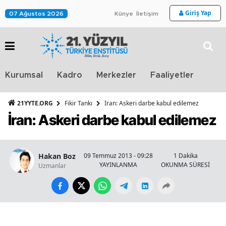
Giriş Yap
07 Ağustos 2026
Künye
İletişim
Stra
Kurumsal
Kadro
Merkezler
Faaliyetler
TV
21YYTE.ORG
Fikir Tankı
İran: Askeri darbe kabul edilemez
İran: Askeri darbe kabul edilemez
Hakan Boz
09 Temmuz 2013 - 09:28
1 Dakika
YAYINLANMA
OKUNMA SÜRESİ
Uzmanlar