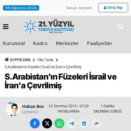
Giriş Yap
09 Ağustos 2026
Künye
İletişim
Stra
Kurumsal
Kadro
Merkezler
Faaliyetler
TV
21YYTE.ORG
Fikir Tankı
S.Arabistan'ın Füzeleri İsrail ve İran'a Çevrilmiş
S.Arabistan'ın Füzeleri İsrail ve
İran'a Çevrilmiş
Hakan Boz
12 Temmuz 2013 - 07:29
1 Dakika
YAYINLANMA
OKUNMA SÜRESİ
Uzmanlar