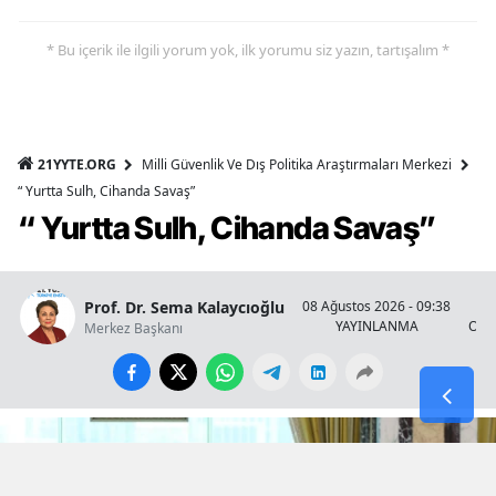
* Bu içerik ile ilgili yorum yok, ilk yorumu siz yazın, tartışalım *
21YYTE.ORG
Milli Güvenlik Ve Dış Politika Araştırmaları Merkezi
“ Yurtta Sulh, Cihanda Savaş”
“ Yurtta Sulh, Cihanda Savaş”
Prof. Dr. Sema Kalaycıoğlu
08 Ağustos 2026 - 09:38
YAYINLANMA
OKU
Merkez Başkanı