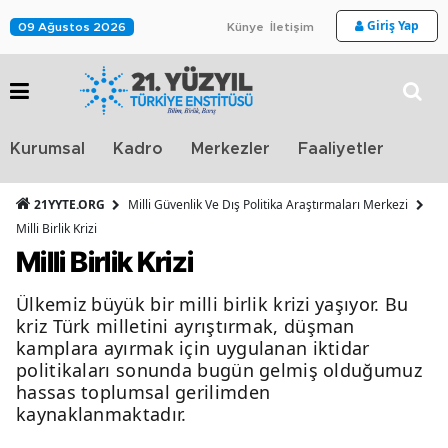
Giriş Yap
09 Ağustos 2026
Künye
İletişim
Stra
Kurumsal
Kadro
Merkezler
Faaliyetler
TV
21YYTE.ORG
Milli Güvenlik Ve Dış Politika Araştırmaları Merkezi
Milli Birlik Krizi
Milli Birlik Krizi
Ülkemiz büyük bir milli birlik krizi yaşıyor. Bu
kriz Türk milletini ayrıştırmak, düşman
kamplara ayırmak için uygulanan iktidar
politikaları sonunda bugün gelmiş olduğumuz
hassas toplumsal gerilimden
kaynaklanmaktadır.