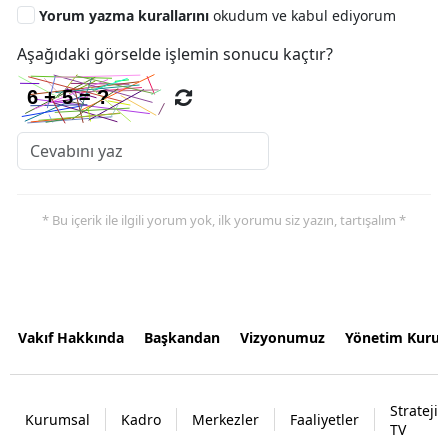
Yorum yazma kurallarını
okudum ve kabul ediyorum
Aşağıdaki görselde işlemin sonucu kaçtır?
* Bu içerik ile ilgili yorum yok, ilk yorumu siz yazın, tartışalım *
Vakıf Hakkında
Başkandan
Vizyonumuz
Yönetim Kurul
Strateji
Kurumsal
Kadro
Merkezler
Faaliyetler
TV