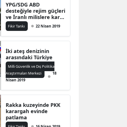
YPG/SDG ABD
desteğiyle rejim güçleri
ve İranlı milislere karşı
harekat için yığınak
Fikir Tankı
22 Nisan 2019
yapıyor
İki ateş denizinin
arasındaki Türkiye
Milli Güvenlik ve Dış Politika
Araştırmaları Merkezi
18
Nisan 2019
Rakka kuzeyinde PKK
karargah evinde
patlama
Fikir Tankı
16 Nisan 2019