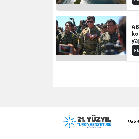
AB
ko
ya
Fi
Vakı