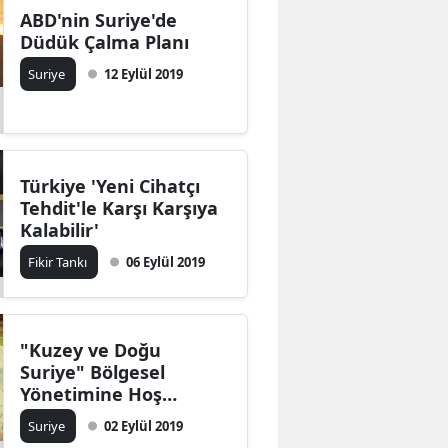
ABD'nin Suriye'de
Düdük Çalma Planı
Suriye
12 Eylül 2019
Türkiye 'Yeni Cihatçı
Tehdit'le Karşı Karşıya
Kalabilir'
Fikir Tankı
06 Eylül 2019
"Kuzey ve Doğu
Suriye" Bölgesel
Yönetimine Hoş
Geldiniz !
Suriye
02 Eylül 2019