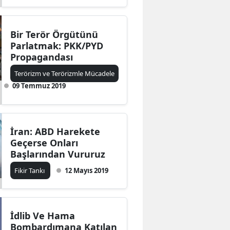
Bir Terör Örgütünü
Parlatmak: PKK/PYD
Propagandası
Terörizm ve Terörizmle Mücadele
09 Temmuz 2019
İran: ABD Harekete
Geçerse Onları
Başlarından Vururuz
Fikir Tankı
12 Mayıs 2019
İdlib Ve Hama
Bombardımana Katılan