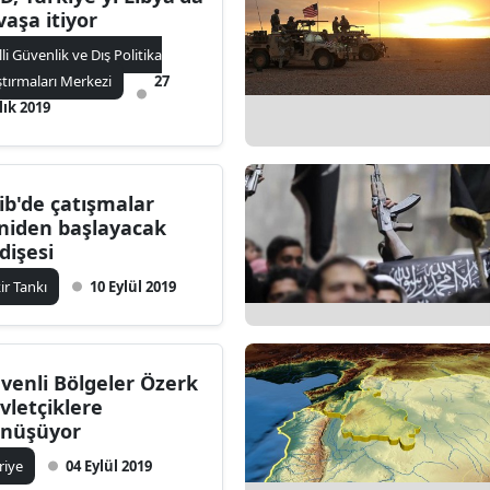
vaşa itiyor
lli Güvenlik ve Dış Politika
ştırmaları Merkezi
27
lık 2019
lib'de çatışmalar
niden başlayacak
dişesi
kir Tankı
10 Eylül 2019
venli Bölgeler Özerk
vletçiklere
nüşüyor
riye
04 Eylül 2019