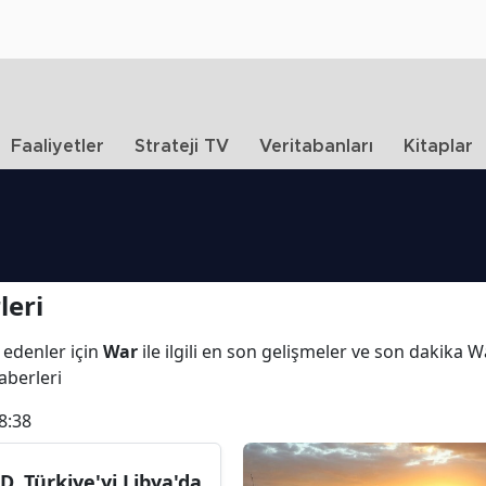
Faaliyetler
Strateji TV
Veritabanları
Kitaplar
leri
 edenler için
War
ile ilgili en son gelişmeler ve son dakika 
haberleri
8:38
D, Türkiye'yi Libya'da