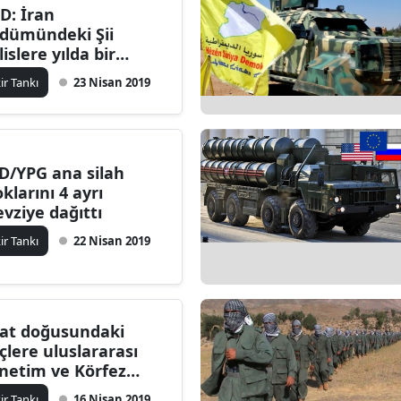
D: İran
dümündeki Şii
lislere yılda bir
lyar dolar kaynak
kir Tankı
23 Nisan 2019
ğlıyor
D/YPG ana silah
oklarını 4 ayrı
vziye dağıttı
kir Tankı
22 Nisan 2019
rat doğusundaki
çlere uluslararası
netim ve Körfez
nansmanı
kir Tankı
16 Nisan 2019