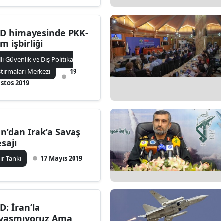
D himayesinde PKK-
m işbirliği
lli Güvenlik ve Dış Politika
ştırmaları Merkezi
19
stos 2019
an’dan Irak’a Savaş
sajı
kir Tankı
17 Mayıs 2019
D: İran’la
vaşmıyoruz Ama