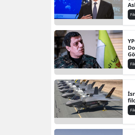
As
Fi
YP
Do
Gö
Fi
İsr
fi
Fi