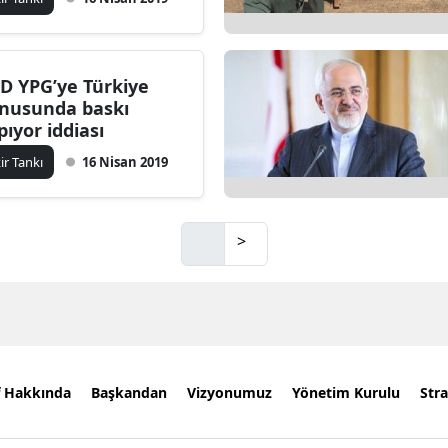
D YPG’ye Türkiye
nusunda baskı
pıyor iddiası
kir Tankı
16 Nisan 2019
>
f Hakkında
Başkandan
Vizyonumuz
Yönetim Kurulu
Stra