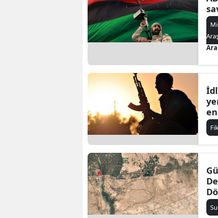
sa
Mi
Ara
Ara
İd
ye
en
Fi
Gü
De
Dö
Su