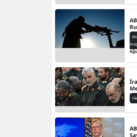
AB
Ru
Mi
Ara
Ağu
İr
Me
Fi
AB
Sa