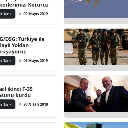
kerlerimizi Koruruz
kir Tankı
09 Mayıs 2019
G/DSG: Türkiye ile
laylı Yoldan
rüşüyoruz
kir Tankı
06 Mayıs 2019
ail ikinci F-35
losunu kurdu
kir Tankı
30 Nisan 2019