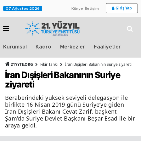
Giriş Yap
07 Ağustos 2026
Künye
İletişim
Stra
Kurumsal
Kadro
Merkezler
Faaliyetler
TV
21YYTE.ORG
Fikir Tankı
İran Dışişleri Bakanının Suriye ziyareti
İran Dışişleri Bakanının Suriye
ziyareti
Beraberindeki yüksek seviyeli delegasyon ile
birlikte 16 Nisan 2019 günü Suriye’ye giden
İran Dışişleri Bakanı Cevat Zarif, başkent
Şam’da Suriye Devlet Başkanı Beşar Esad ile bir
araya geldi.