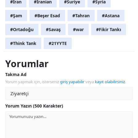
#İran
#Iranian
#Suriye
#Syria
#Şam
#Beşer Esad
#Tahran
#Astana
#Ortadoğu
#Savaş
#war
#Fikir Tankı
#Think Tank
#21YYTE
Yorumlar
Takma Ad
Yorum yapmak için, isterseniz
giriş yapabilir
veya
kayıt olabilirsiniz
.
Yorum Yazın (500 Karakter)