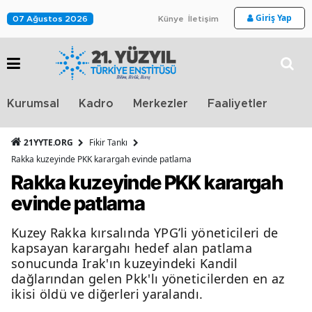
Giriş Yap
07 Ağustos 2026
Künye
İletişim
Stra
Kurumsal
Kadro
Merkezler
Faaliyetler
TV
21YYTE.ORG
Fikir Tankı
Rakka kuzeyinde PKK karargah evinde patlama
Rakka kuzeyinde PKK karargah
evinde patlama
Kuzey Rakka kırsalında YPG’li yöneticileri de
kapsayan karargahı hedef alan patlama
sonucunda Irak'ın kuzeyindeki Kandil
dağlarından gelen Pkk'lı yöneticilerden en az
ikisi öldü ve diğerleri yaralandı.