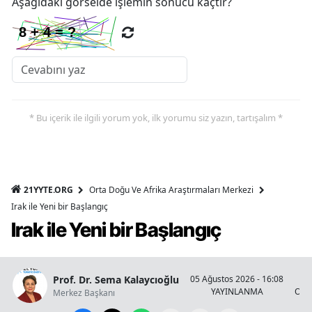
Aşağıdaki görselde işlemin sonucu kaçtır?
* Bu içerik ile ilgili yorum yok, ilk yorumu siz yazın, tartışalım *
21YYTE.ORG
Orta Doğu Ve Afrika Araştırmaları Merkezi
Irak ile Yeni bir Başlangıç
Irak ile Yeni bir Başlangıç
Prof. Dr. Sema Kalaycıoğlu
05 Ağustos 2026 - 16:08
YAYINLANMA
OKU
Merkez Başkanı