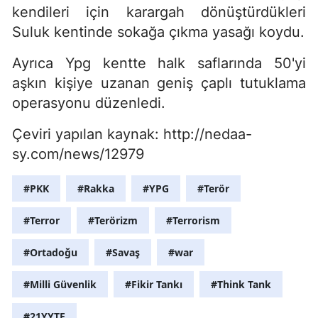
kendileri için karargah dönüştürdükleri
Suluk kentinde sokağa çıkma yasağı koydu.
Ayrıca Ypg kentte halk saflarında 50'yi
aşkın kişiye uzanan geniş çaplı tutuklama
operasyonu düzenledi.
Çeviri yapılan kaynak: http://nedaa-
sy.com/news/12979
#PKK
#Rakka
#YPG
#Terör
#Terror
#Terörizm
#Terrorism
#Ortadoğu
#Savaş
#war
#Milli Güvenlik
#Fikir Tankı
#Think Tank
#21YYTE