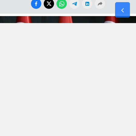
Hürmüz’de kopan
“Efsanevi Öfke(Epic Fury)”
fırtınası,
bölgenin yüksek gerilimli atmosferini terk etmek bilmeyince
Irak’la 3 yıl önce şiddetli imtizaçsızlık nedeniyle mahkemede