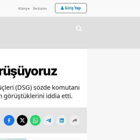
Giriş Yap
Künye
İletişim
örüşüyoruz
çleri (DSG) sözde komutanı
görüştüklerini iddia etti.