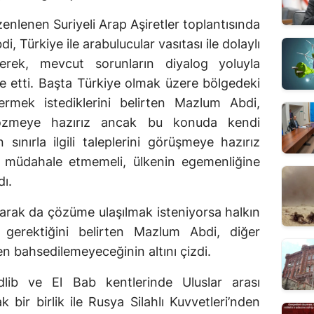
enlenen Suriyeli Arap Aşiretler toplantısında
Türkiye ile arabulucular vasıtası ile dolaylı
yerek, mevcut sorunların diyalog yoluyla
de etti. Başta Türkiye olmak üzere bölgedeki
rmek istediklerini belirten Mazlum Abdi,
 çözmeye hazırız ancak bu konuda kendi
 sınırla ilgili taleplerini görüşmeye hazırız
ne müdahale etmemeli, ülkenin egemenliğine
dı.
i olarak da çözüme ulaşılmak isteniyorsa halkın
gerektiğini belirten Mazlum Abdi, diğer
n bahsedilemeyeceğinin altını çizdi.
İdlib ve El Bab kentlerinde Uluslar arası
 bir birlik ile Rusya Silahlı Kuvvetleri’nden