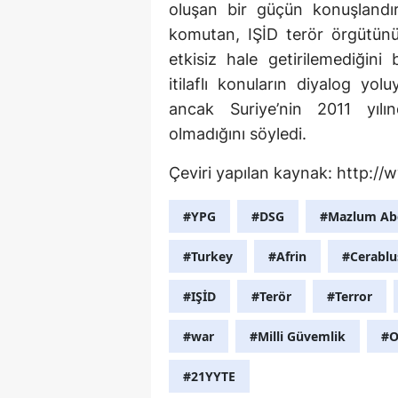
oluşan bir güçün konuşlandır
komutan, IŞİD terör örgütün
etkisiz hale getirilemediğini 
itilaflı konuların diyalog yo
ancak Suriye’nin 2011 yıl
olmadığını söyledi.
Çeviri yapılan kaynak: http:
#YPG
#DSG
#Mazlum Ab
#Turkey
#Afrin
#Cerablu
#IŞİD
#Terör
#Terror
#war
#Milli Güvemlik
#O
#21YYTE