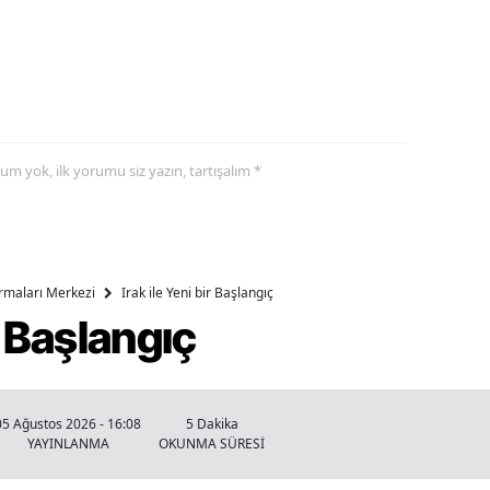
yorum yok, ilk yorumu siz yazın, tartışalım *
ırmaları Merkezi
Irak ile Yeni bir Başlangıç
ir Başlangıç
05 Ağustos 2026 - 16:08
5 Dakika
YAYINLANMA
OKUNMA SÜRESİ