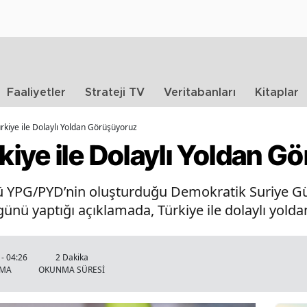
Faaliyetler
Strateji TV
Veritabanları
Kitaplar
kiye ile Dolaylı Yoldan Görüşüyoruz
iye ile Dolaylı Yoldan G
ü YPG/PYD’nin oluşturduğu Demokratik Suriye Gü
nü yaptığı açıklamada, Türkiye ile dolaylı yoldan 
- 04:26
2 Dakika
NMA
OKUNMA SÜRESİ