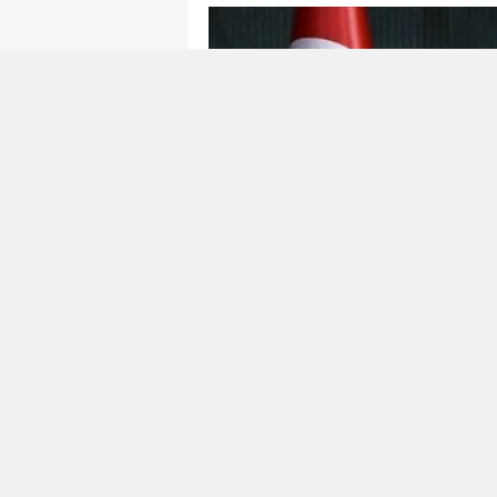
Hürmüz’de kopan
“Efsanevi Öfke(Epi
etmek bilmeyince Irak’la 3 yıl önce şi
aybaşında yeni bir anlaşmayla sonuçl