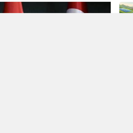
c Fury)”
fırtınası, bölgenin yüksek gerilimli atmosferini terk
ddetli imtizaçsızlık nedeniyle mahkemede biten boşanma bu
andı. Kuzey Irak petrolü Bağdat’ın şefaatiyle yeniden