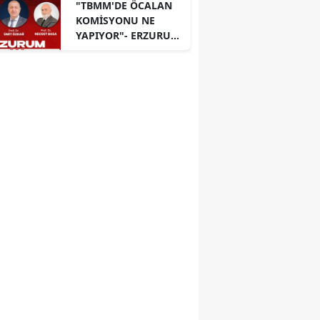
"TBMM'DE ÖCALAN
KOMİSYONU NE
YAPIYOR"- ERZURUM
PANELİ