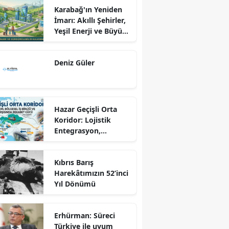
Karabağ'ın Yeniden
İmarı: Akıllı Şehirler,
Yeşil Enerji ve Büyük
Dönüş Programı
Ekseninde
Deniz Güler
Sürdürülebilir
Kalkınma
Hazar Geçişli Orta
Koridor: Lojistik
Entegrasyon,
Bölgesel İş Birliği ve
Kuzey Koridoru
Kıbrıs Barış
Karşısında Rekabet
Harekâtımızın 52’inci
Gücü
Yıl Dönümü
Erhürman: Süreci
Türkiye ile uyum