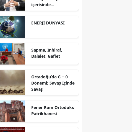
içerisinde
yürütüyoruz?!
ENERJİ DÜNYASI
Sapma, İnhiraf,
Dalalet, Gaflet
Ortadoğu’da G + 0
Dönemi; Savaş İçinde
Savaş
Fener Rum Ortodoks
Patrikhanesi