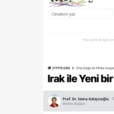
* Bu içerik ile ilgili 
21YYTE.ORG
Orta Doğu Ve Afrika Araşt
Irak ile Yeni b
Prof. Dr. Sema Kalaycıoğlu
Merkez Başkanı