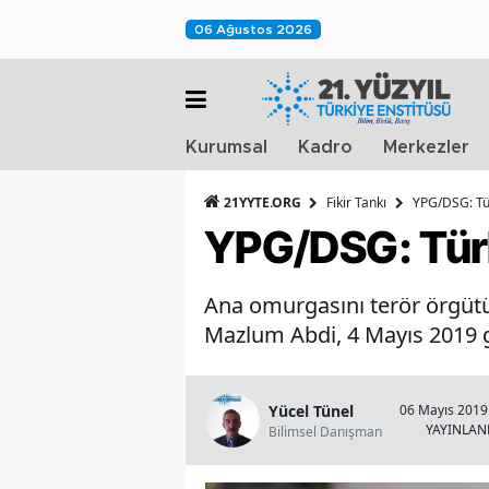
06 Ağustos 2026
Kurumsal
Kadro
Merkezler
21YYTE.ORG
Fikir Tankı
YPG/DSG: Tür
YPG/DSG: Türk
Ana omurgasını terör örgüt
Mazlum Abdi, 4 Mayıs 2019 gü
Yücel Tünel
06 Mayıs 2019 
YAYINLA
Bilimsel Danışman