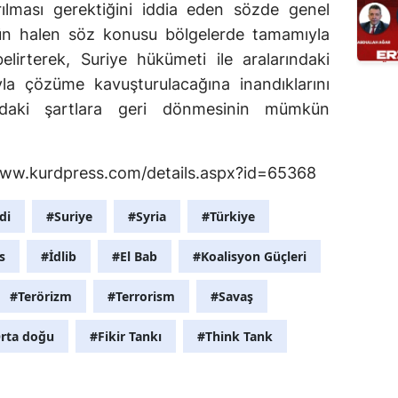
ılması gerektiğini iddia eden sözde genel
ün halen söz konusu bölgelerde tamamıyla
belirterek, Suriye hükümeti ile aralarındaki
luyla çözüme kavuşturulacağına inandıklarını
ındaki şartlara geri dönmesinin mümkün
//www.kurdpress.com/details.aspx?id=65368
di
#Suriye
#Syria
#Türkiye
s
#İdlib
#El Bab
#Koalisyon Güçleri
#Terörizm
#Terrorism
#Savaş
rta doğu
#Fikir Tankı
#Think Tank