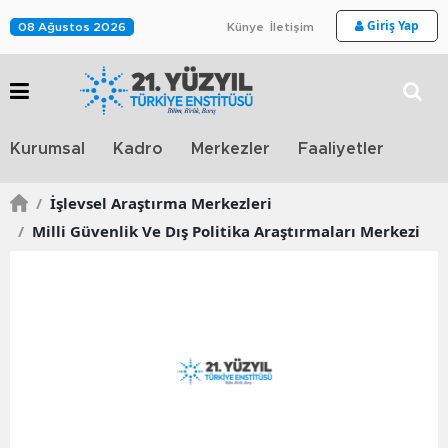
Giriş Yap
08 Ağustos 2026
Künye
İletişim
Stra
Kurumsal
Kadro
Merkezler
Faaliyetler
TV
/
İşlevsel Araştırma Merkezleri
/
Milli Güvenlik Ve Dış Politika Araştırmaları Merkezi