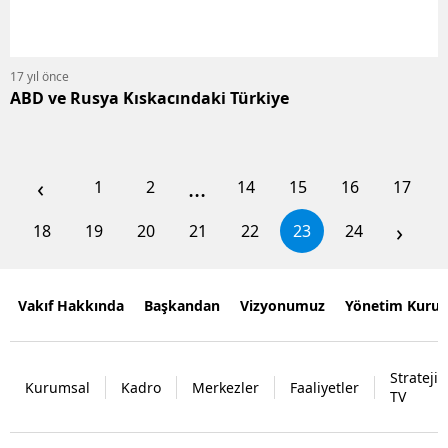
17 yıl önce
ABD ve Rusya Kıskacındaki Türkiye
‹
...
1
2
14
15
16
17
›
18
19
20
21
22
23
24
Vakıf Hakkında
Başkandan
Vizyonumuz
Yönetim Kurul
Strateji
Kurumsal
Kadro
Merkezler
Faaliyetler
TV