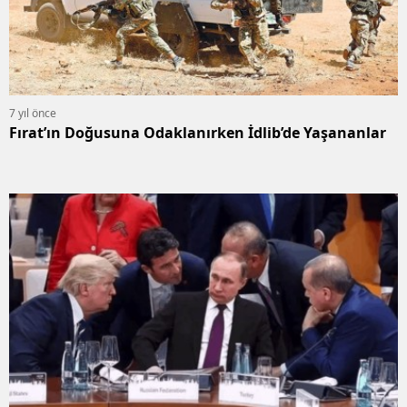
7 yıl önce
Fırat’ın Doğusuna Odaklanırken İdlib’de Yaşananlar