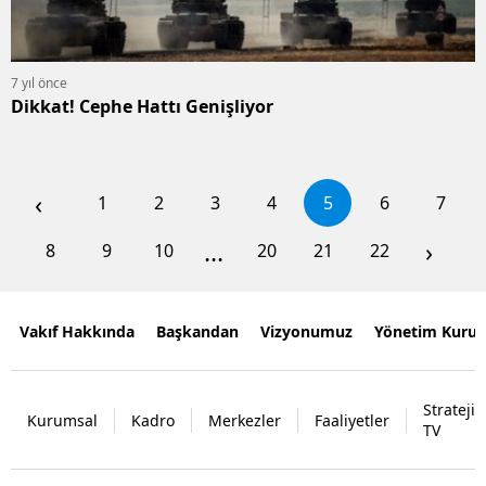
7 yıl önce
Dikkat! Cephe Hattı Genişliyor
‹
1
2
3
4
5
6
7
...
›
8
9
10
20
21
22
Vakıf Hakkında
Başkandan
Vizyonumuz
Yönetim Kurul
Strateji
Kurumsal
Kadro
Merkezler
Faaliyetler
TV