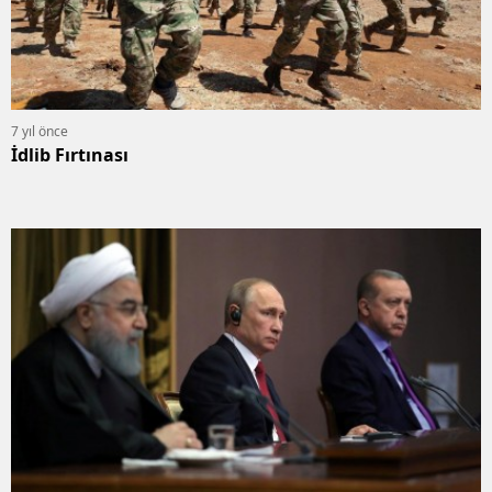
7 yıl önce
İdlib Fırtınası