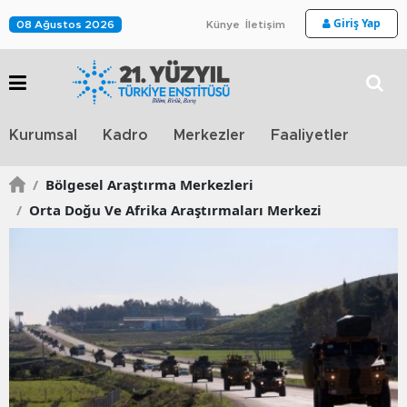
Giriş Yap
08 Ağustos 2026
Künye
İletişim
Stra
Kurumsal
Kadro
Merkezler
Faaliyetler
TV
/
Bölgesel Araştırma Merkezleri
/
Orta Doğu Ve Afrika Araştırmaları Merkezi