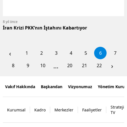
8 yıl önce
İran Krizi PKK’nın İştahını Kabartıyor
‹
1
2
3
4
5
6
7
...
›
8
9
10
20
21
22
Vakıf Hakkında
Başkandan
Vizyonumuz
Yönetim Kurul
Strateji
Kurumsal
Kadro
Merkezler
Faaliyetler
TV