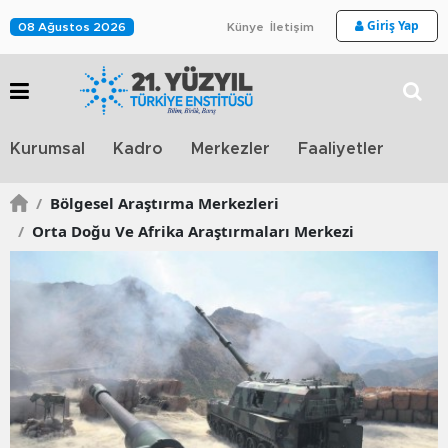
Giriş Yap
08 Ağustos 2026
Künye
İletişim
Stra
Kurumsal
Kadro
Merkezler
Faaliyetler
TV
/
Bölgesel Araştırma Merkezleri
/
Orta Doğu Ve Afrika Araştırmaları Merkezi