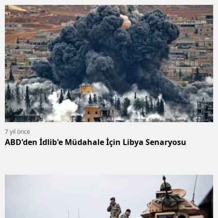
7 yıl önce
ABD'den İdlib'e Müdahale İçin Libya Senaryosu