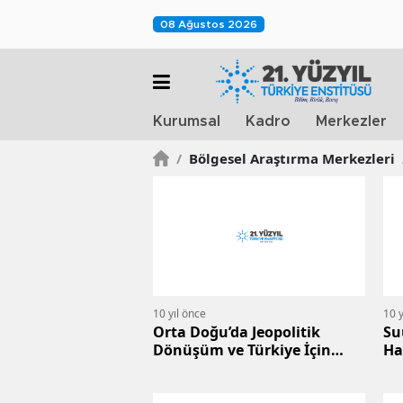
08 Ağustos 2026
Kurumsal
Kadro
Merkezler
/
Bölgesel Araştırma Merkezleri
10 yıl önce
10 y
Orta Doğu’da Jeopolitik
Su
Dönüşüm ve Türkiye İçin
Ha
Oluşturduğu Tehdit
Sa