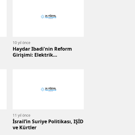
10 yıl önce
Haydar Ibadi'nin Reform
Girişimi: Elektrik
ni
Kesintisinden Büyük Siyasi
Hamleye
11 yıl önce
İsrail’in Suriye Politikası, IŞİD
ve Kürtler