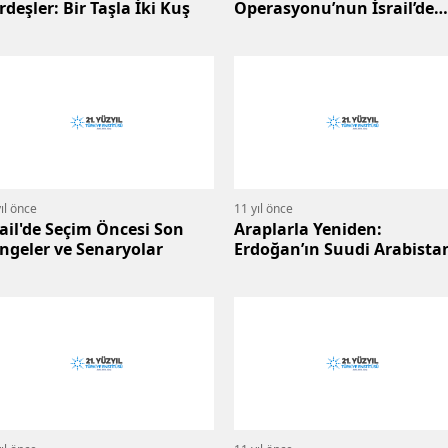
rdeşler: Bir Taşla İki Kuş
Operasyonu’nun İsrail’de
Yankıları
ıl önce
11 yıl önce
rail'de Seçim Öncesi Son
Araplarla Yeniden:
ngeler ve Senaryolar
Erdoğan’ın Suudi Arabista
Ziyareti