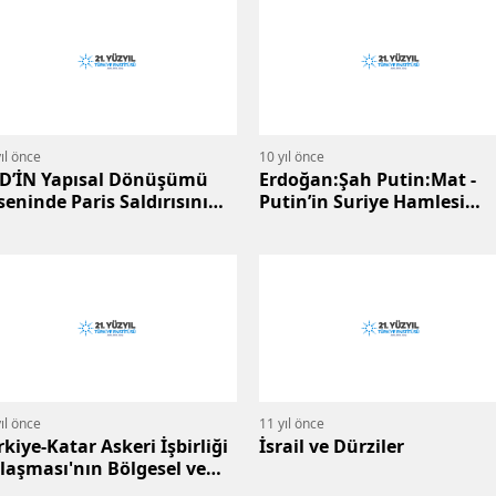
ıl önce
10 yıl önce
İD’İN Yapısal Dönüşümü
Erdoğan:Şah Putin:Mat -
seninde Paris Saldırısını
Putin’in Suriye Hamlesi
lamak
Türkiye'nin Suriye’ye Girişi
Engelledi
ıl önce
11 yıl önce
rkiye-Katar Askeri İşbirliği
İsrail ve Dürziler
laşması'nın Bölgesel ve
resel Yansımaları