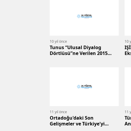
10 yıl önce
10 y
Tunus “Ulusal Diyalog
IŞ
Dörtlüsü”ne Verilen 2015
Ek
Nobel Barış Ödülü'nün
An
Ardından
11 yıl önce
11 y
Ortadoğu'daki Son
Tü
Gelişmeler ve Türkiye'yi
An
Bekleyen Sorunlar
Kü