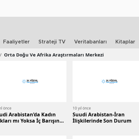
Faaliyetler
Strateji TV
Veritabanları
Kitaplar
/
Orta Doğu Ve Afrika Araştırmaları Merkezi
ıl önce
10 yıl önce
udi Arabistan’da Kadın
Suudi Arabistan-İran
kları mı Yoksa İç Barışın
İlişkilerinde Son Durum
tın Alınması mı?