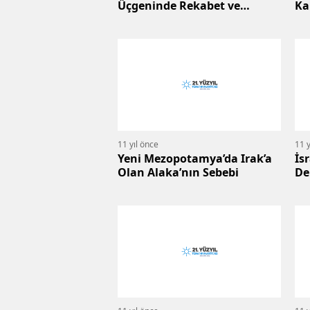
Üçgeninde Rekabet ve
Ka
İşbirliği
11 yıl önce
11 y
Yeni Mezopotamya’da Irak’a
İs
Olan Alaka’nın Sebebi
De