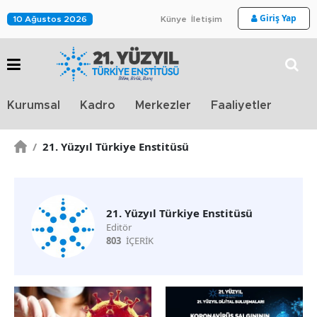
Giriş Yap
10 Ağustos 2026
Künye
İletişim
Stra
Kurumsal
Kadro
Merkezler
Faaliyetler
TV
/
21. Yüzyıl Türkiye Enstitüsü
21. Yüzyıl Türkiye Enstitüsü
Editör
803
İÇERİK