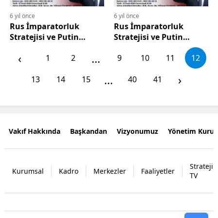
6 yıl önce
6 yıl önce
Rus İmparatorluk
Rus İmparatorluk
Stratejisi ve Putin
Stratejisi ve Putin
Rusyası
Rusyası
‹
...
1
2
9
10
11
12
...
›
13
14
15
40
41
Vakıf Hakkında
Başkandan
Vizyonumuz
Yönetim Kurul
Strateji
Kurumsal
Kadro
Merkezler
Faaliyetler
TV