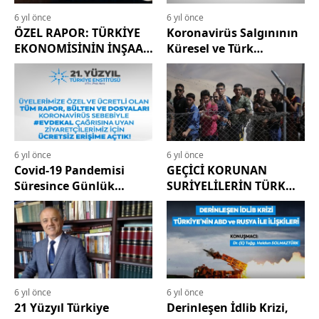
6 yıl önce
6 yıl önce
ÖZEL RAPOR: TÜRKİYE
Koronavirüs Salgınının
EKONOMİSİNİN İNŞAAT
Küresel ve Türk
ÇIKMAZI; KANAL
Ekonomisi Üzerindeki
İSTANBUL
Etkileri
6 yıl önce
6 yıl önce
Covid-19 Pandemisi
GEÇİCİ KORUNAN
Süresince Günlük
SURİYELİLERİN TÜRK
Bülten ve Özel
EKONOMİSİNE ETKİLERİ
Raporlara Erişim
Ücretsizdir
6 yıl önce
6 yıl önce
21 Yüzyıl Türkiye
Derinleşen İdlib Krizi,