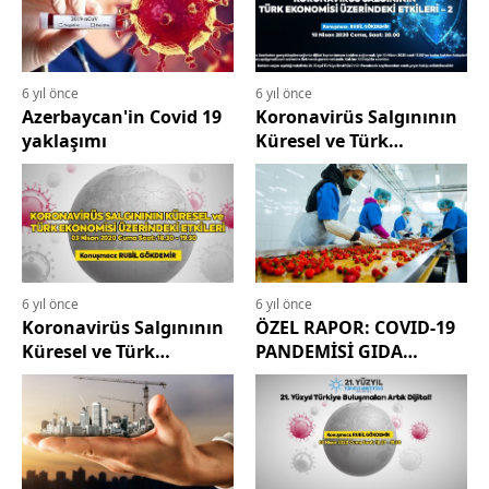
6 yıl önce
6 yıl önce
Azerbaycan'in Covid 19
Koronavirüs Salgınının
yaklaşımı
Küresel ve Türk
Ekonomisi Üzerindeki
Etkileri 2
6 yıl önce
6 yıl önce
Koronavirüs Salgınının
ÖZEL RAPOR: COVID-19
Küresel ve Türk
PANDEMİSİ GIDA
Ekonomisi Üzerindeki
ÜRETİM ve TEDARİKİNİ
Etkileri 1
NASIL ETKİLER?