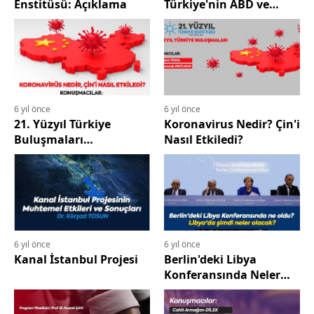
Enstitüsü: Açıklama
Türkiye'nin ABD ve
Rusya ile İlişkileri
6 yıl önce
6 yıl önce
21. Yüzyıl Türkiye
Koronavirus Nedir? Çin'i
Buluşmaları
Nasıl Etkiledi?
"Koronavirus Nedir?
Çin'i Nasıl Etkiledi"
6 yıl önce
6 yıl önce
Kanal İstanbul Projesi
Berlin'deki Libya
Konferansında Neler
Oldu? Libya'da Şimdi
Neler Olacak?