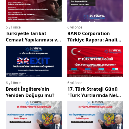
6 yıl önce
6 yıl önce
Türkiye’de Tarikat-
RAND Corporation
Cemaat Yapılanması ve
Türkiye Raporu: Analiz
Tehditler
mi Mesaj mı Tehdit mi?
6 yıl önce
6 yıl önce
Brexit İngiltere’nin
17. Türk Strateji Günü
Yeniden Doğuşu mu?
"Türk Yurtlarında Neler
Oluyor?"