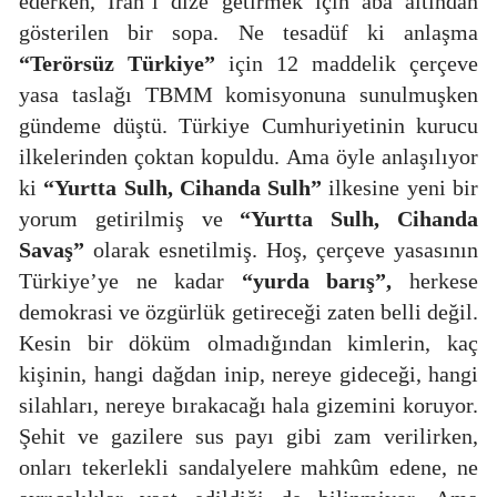
ederken, İran’ı dize getirmek için aba altından
gösterilen bir sopa. Ne tesadüf ki anlaşma
“Terörsüz Türkiye”
için 12 maddelik çerçeve
yasa taslağı TBMM komisyonuna sunulmuşken
gündeme düştü. Türkiye Cumhuriyetinin kurucu
ilkelerinden çoktan kopuldu. Ama öyle anlaşılıyor
ki
“Yurtta Sulh, Cihanda Sulh”
ilkesine yeni bir
yorum getirilmiş ve
“Yurtta Sulh, Cihanda
Savaş”
olarak esnetilmiş. Hoş, çerçeve yasasının
Türkiye’ye ne kadar
“yurda barış”,
herkese
demokrasi ve özgürlük getireceği zaten belli değil.
Kesin bir döküm olmadığından kimlerin, kaç
kişinin, hangi
dağdan inip, nereye gideceği, hangi
silahları, nereye bırakacağı hala gizemini koruyor.
Şehit ve gazilere sus payı gibi zam verilirken,
onları tekerlekli sandalyelere mahkûm edene, ne