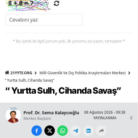
* Bu içerik ile ilgili yorum yok, ilk yorumu siz yazın, tartışalım *
21YYTE.ORG
Milli Güvenlik Ve Dış Politika Araştırmaları Merkezi
“ Yurtta Sulh, Cihanda Savaş”
“ Yurtta Sulh, Cihanda Savaş”
Prof. Dr. Sema Kalaycıoğlu
08 Ağustos 2026 - 09:38
YAYINLANMA
OKU
Merkez Başkanı