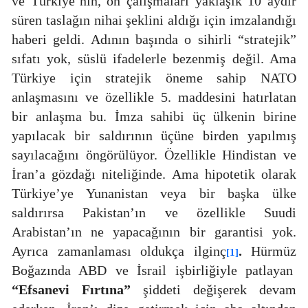
ve Türkiye’nin, ön çalışmaları yaklaşık 10 aydır
süren taslağın nihai şeklini aldığı için imzalandığı
haberi geldi. Adının başında o sihirli “stratejik”
sıfatı yok, süslü ifadelerle bezenmiş değil. Ama
Türkiye için stratejik öneme sahip NATO
anlaşmasını ve özellikle 5. maddesini hatırlatan
bir anlaşma bu. İmza sahibi üç ülkenin birine
yapılacak bir saldırının üçüne birden yapılmış
sayılacağını öngörülüyor. Özellikle Hindistan ve
İran’a gözdağı niteliğinde. Ama hipotetik olarak
Türkiye’ye Yunanistan veya bir başka ülke
saldırırsa Pakistan’ın ve özellikle Suudi
Arabistan’ın ne yapacağının bir garantisi yok.
Ayrıca zamanlaması oldukça ilginç
.
Hürmüz
[1]
Boğazında ABD ve İsrail işbirliğiyle patlayan
“Efsanevi Fırtına”
şiddeti değişerek devam