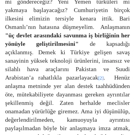
mi göndereceğiz? Yeni Yemen türküleri mi
yakmaya başlayacağız? Cumhuriyetin birçok
ilkesini elimizin tersiyle kenara ittik. Bari
Osmanlı’nın hatasına düşmeyelim.
Anlaşmanın
"üç devlet arasındaki savunma iş birliğinin her
yönüyle geliştirilmesini"
de kapsadığı
açıklanmış. Demek ki Türkiye gelişen savaş
sanayinin yüksek teknoloji ürünlerini, insansız ve
silahlı hava araçlarını Pakistan ve Suudi
Arabistan’a rahatlıkla pazarlayacak
.
Henüz
[2]
anlaşma metninde yer alan destek taahhüdünden
öte, mütekabiliyete dayanması gereken ayrıntılar
şekillenmiş değil. Zaten herhalde meclisler
onamadan yürürlüğe giremez. Ama iyi düşünülüp,
değerlendirilmeden, kamuoyuyla ayrıntısı
paylaşılmadan böyle bir anlaşmaya imza atmak,