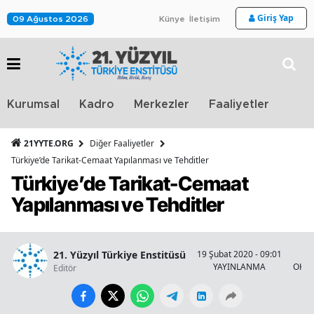
Giriş Yap
09 Ağustos 2026
Künye
İletişim
Stra
Kurumsal
Kadro
Merkezler
Faaliyetler
TV
21YYTE.ORG
Diğer Faaliyetler
Türkiye’de Tarikat-Cemaat Yapılanması ve Tehditler
Türkiye’de Tarikat-Cemaat
Yapılanması ve Tehditler
21. Yüzyıl Türkiye Enstitüsü
19 Şubat 2020 - 09:01
YAYINLANMA
OKUN
Editör