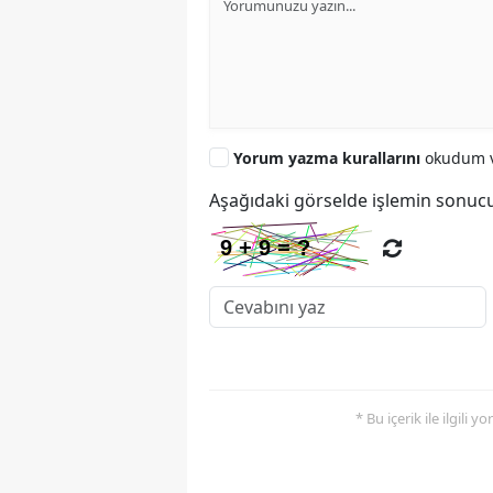
Yorum yazma kurallarını
okudum v
Aşağıdaki görselde işlemin sonucu
* Bu içerik ile ilgili 