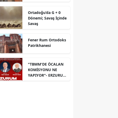
Ortadoğu’da G + 0
Dönemi; Savaş İçinde
Savaş
Fener Rum Ortodoks
Patrikhanesi
"TBMM'DE ÖCALAN
KOMİSYONU NE
YAPIYOR"- ERZURUM
PANELİ