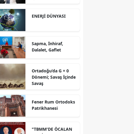
yürütüyoruz?!
ENERJİ DÜNYASI
Sapma, İnhiraf,
Dalalet, Gaflet
Ortadoğu’da G + 0
Dönemi; Savaş İçinde
Savaş
Fener Rum Ortodoks
Patrikhanesi
"TBMM'DE ÖCALAN