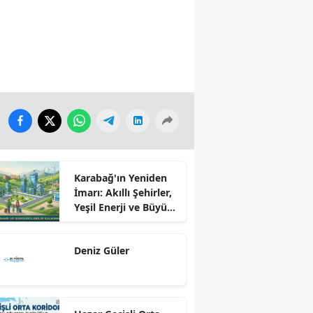
Karabağ'ın Yeniden
İmarı: Akıllı Şehirler,
Yeşil Enerji ve Büyük
Dönüş Programı
Ekseninde
Deniz Güler
Sürdürülebilir
Kalkınma