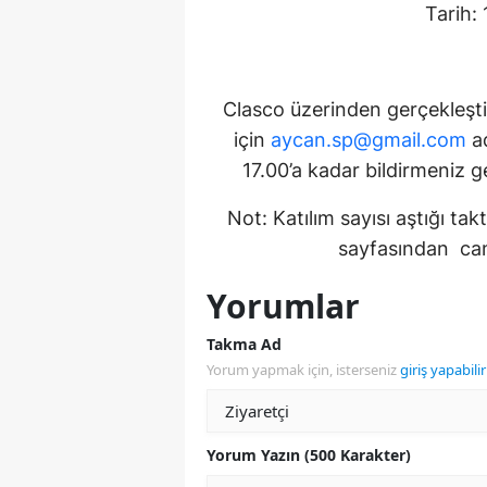
Tarih:
Clasco üzerinden gerçekleştir
için
aycan.sp@gmail.com
ad
17.00’a kadar bildirmeniz ger
Not: Katılım sayısı aştığı ta
sayfasından canl
Yorumlar
Takma Ad
Yorum yapmak için, isterseniz
giriş yapabilir
Yorum Yazın (500 Karakter)