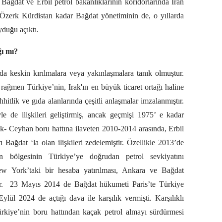
Bağdat ve Erbil petrol bakanlıklarının koridorlarında İran
 Özerk Kürdistan kadar Bağdat yönetiminin de, o yıllarda
yduğu açıktı.
ğı mı?
da da keskin kırılmalara veya yakınlaşmalara tanık olmuştur.
e rağmen Türkiye’nin, Irak'ın en büyük ticaret ortağı haline
hitlik ve gıda alanlarında çeşitli anlaşmalar imzalanmıştır.
e de ilişkileri geliştirmiş, ancak geçmişi 1975’ e kadar
- Ceyhan boru hattına ilaveten 2010-2014 arasında, Erbil
ı Bağdat ‘la olan ilişkileri zedelemiştir. Özellikle 2013’de
an bölgesinin Türkiye’ye doğrudan petrol sevkiyatını
w York’taki bir hesaba yatırılması, Ankara ve Bağdat
.
23 Mayıs 2014 de Bağdat hükumeti Paris’te Türkiye
lül 2024 de açtığı dava ile karşılık vermişti. Karşılıklı
kiye’nin boru hattından kaçak petrol almayı sürdürmesi