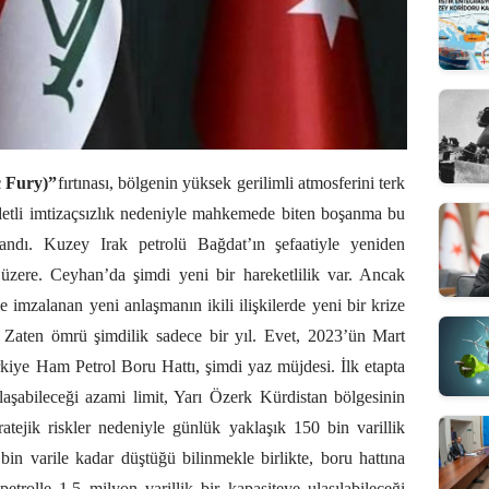
c Fury)”
fırtınası, bölgenin yüksek gerilimli atmosferini terk
ddetli imtizaçsızlık nedeniyle mahkemede biten boşanma bu
andı. Kuzey Irak petrolü Bağdat’ın şefaatiyle yeniden
zere. Ceyhan’da şimdi yeni bir hareketlilik var. Ancak
imzalanan yeni anlaşmanın ikili ilişkilerde yeni bir krize
Zaten ömrü şimdilik sadece bir yıl. Evet, 2023’ün Mart
rkiye Ham Petrol Boru Hattı, şimdi yaz müjdesi. İlk etapta
ulaşabileceği azami limit, Yarı Özerk Kürdistan bölgesinin
tratejik riskler nedeniyle günlük yaklaşık 150 bin varillik
in varile kadar düştüğü bilinmekle birlikte, boru hattına
petrolle 1.5 milyon varillik bir kapasiteye ulaşılabileceği