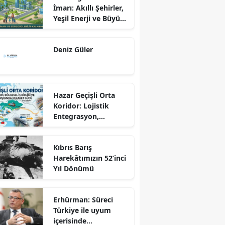
İmarı: Akıllı Şehirler,
Yeşil Enerji ve Büyük
Dönüş Programı
Ekseninde
Deniz Güler
Sürdürülebilir
Kalkınma
Hazar Geçişli Orta
Koridor: Lojistik
Entegrasyon,
Bölgesel İş Birliği ve
Kuzey Koridoru
Kıbrıs Barış
Karşısında Rekabet
Harekâtımızın 52’inci
Gücü
Yıl Dönümü
Erhürman: Süreci
Türkiye ile uyum
içerisinde