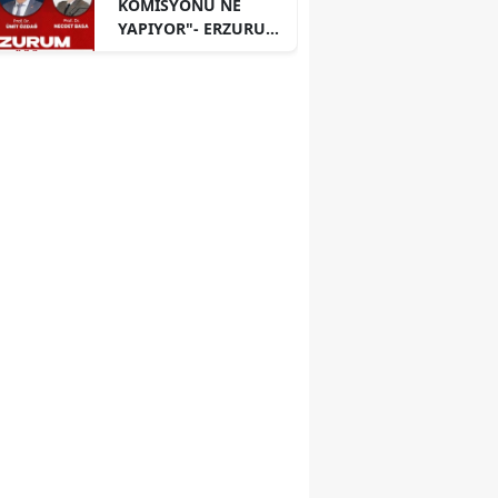
KOMİSYONU NE
YAPIYOR"- ERZURUM
PANELİ