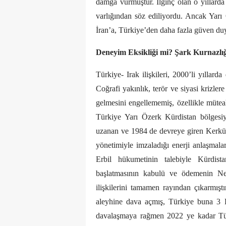
damga vurmuştur. İlginç olan o yıllarda 
varlığından söz ediliyordu. Ancak Yarı
İran’a, Türkiye’den daha fazla güven du
Deneyim Eksikliği mi? Şark Kurnazlı
Türkiye- Irak ilişkileri, 2000’li yıllar
Coğrafi yakınlık, terör ve siyasi krizler
gelmesini engellememiş, özellikle müteah
Türkiye Yarı Özerk Kürdistan bölgesiyl
uzanan ve 1984 de devreye giren Kerkük
yönetimiyle imzaladığı enerji anlaşmalar
Erbil hükumetinin talebiyle Kürdist
başlatmasının kabulü ve ödemenin Ne
ilişkilerini tamamen rayından çıkarmıştır
aleyhine dava açmış, Türkiye buna 3 Ey
davalaşmaya rağmen 2022 ye kadar Tür