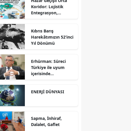
Hazar Geçişli Orta
Koridor: Lojistik
Entegrasyon,
Bölgesel İş Birliği ve
Kuzey Koridoru
Kıbrıs Barış
Karşısında Rekabet
Harekâtımızın 52’inci
Gücü
Yıl Dönümü
Erhürman: Süreci
Türkiye ile uyum
içerisinde
yürütüyoruz?!
ENERJİ DÜNYASI
Sapma, İnhiraf,
Dalalet, Gaflet