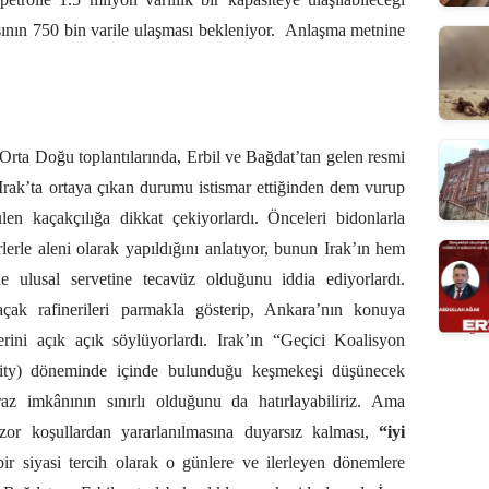
ının 750 bin varile ulaşması bekleniyor.
Anlaşma metnine
 Orta Doğu toplantılarında, Erbil ve Bağdat’tan gelen resmi
 Irak’ta ortaya çıkan durumu istismar ettiğinden dem vurup
ülen kaçakçılığa dikkat çekiyorlardı. Önceleri bidonlarla
lerle aleni olarak yapıldığını anlatıyor, bunun Irak’ın hem
e ulusal servetine tecavüz olduğunu iddia ediyorlardı.
açak rafinerileri parmakla gösterip, Ankara’nın konuya
erini açık açık söylüyorlardı. Irak’ın “Geçici Koalisyon
hority) döneminde içinde bulunduğu keşmekeşi düşünecek
raz imkânının sınırlı olduğunu da hatırlayabiliriz. Ama
zor koşullardan yararlanılmasına duyarsız kalması,
“iyi
bir siyasi tercih olarak o günlere ve ilerleyen dönemlere