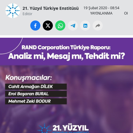
21. Yüzyıl Türkiye Enstitüsü
19 Şubat 2020 - 08:54
YAYINLANMA
OKUN
Editör