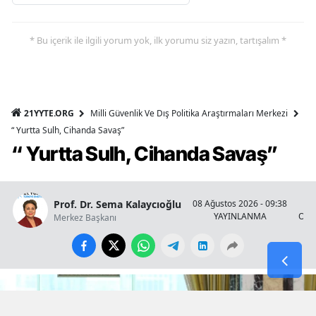
* Bu içerik ile ilgili yorum yok, ilk yorumu siz yazın, tartışalım *
21YYTE.ORG
Milli Güvenlik Ve Dış Politika Araştırmaları Merkezi
“ Yurtta Sulh, Cihanda Savaş”
“ Yurtta Sulh, Cihanda Savaş”
Prof. Dr. Sema Kalaycıoğlu
08 Ağustos 2026 - 09:38
YAYINLANMA
OKU
Merkez Başkanı