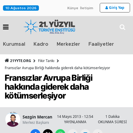
Giriş Yap
10 Ağustos 2026
Künye
İletişim
Stra
Kurumsal
Kadro
Merkezler
Faaliyetler
TV
21YYTE.ORG
Fikir Tankı
Fransızlar Avrupa Birliği hakkında giderek daha kötümserleşiyor
Fransızlar Avrupa Birliği
hakkında giderek daha
kötümserleşiyor
Sezgin Mercan
14 Mayıs 2013 - 12:54
1 Dakika
YAYINLANMA
OKUNMA SÜRESİ
Merkez Başkanı