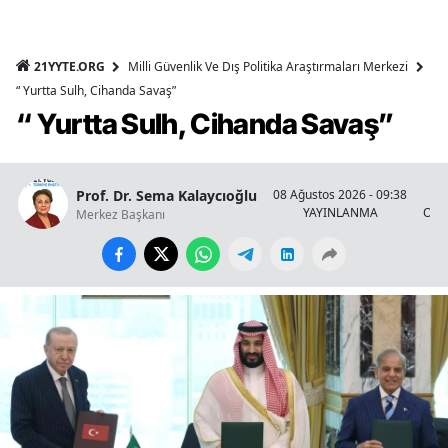
21YYTE.ORG
Milli Güvenlik Ve Dış Politika Araştırmaları Merkezi
“ Yurtta Sulh, Cihanda Savaş”
“ Yurtta Sulh, Cihanda Savaş”
Prof. Dr. Sema Kalaycıoğlu
08 Ağustos 2026 - 09:38
YAYINLANMA
OKU
Merkez Başkanı