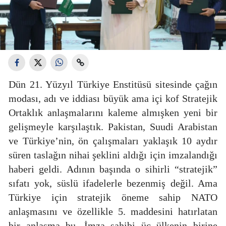
Dün 21. Yüzyıl Türkiye Enstitüsü sitesinde çağın
modası, adı ve iddiası büyük ama içi kof Stratejik
Ortaklık anlaşmalarını kaleme almışken yeni bir
gelişmeyle karşılaştık. Pakistan, Suudi Arabistan
ve Türkiye’nin, ön çalışmaları yaklaşık 10 aydır
süren taslağın nihai şeklini aldığı için imzalandığı
haberi geldi. Adının başında o sihirli “stratejik”
sıfatı yok, süslü ifadelerle bezenmiş değil. Ama
Türkiye için stratejik öneme sahip NATO
anlaşmasını ve özellikle 5. maddesini hatırlatan
bir anlaşma bu. İmza sahibi üç ülkenin birine