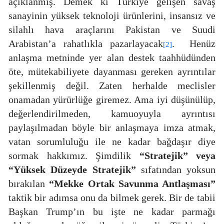
açıklanmış. Demek ki Türkiye gelişen savaş
sanayinin yüksek teknoloji ürünlerini, insansız ve
silahlı hava araçlarını Pakistan ve Suudi
Arabistan’a rahatlıkla pazarlayacak
.
Henüz
[2]
anlaşma metninde yer alan destek taahhüdünden
öte, mütekabiliyete dayanması gereken ayrıntılar
şekillenmiş değil. Zaten herhalde meclisler
onamadan yürürlüğe giremez. Ama iyi düşünülüp,
değerlendirilmeden, kamuoyuyla ayrıntısı
paylaşılmadan böyle bir anlaşmaya imza atmak,
vatan sorumluluğu ile ne kadar bağdaşır diye
sormak hakkımız. Şimdilik
“Stratejik” veya
“Yüksek Düzeyde Stratejik”
sıfatından yoksun
bırakılan
“Mekke Ortak Savunma Antlaşması”
taktik bir adımsa onu da bilmek gerek. Bir de tabii
Başkan Trump’ın bu işte ne kadar parmağı