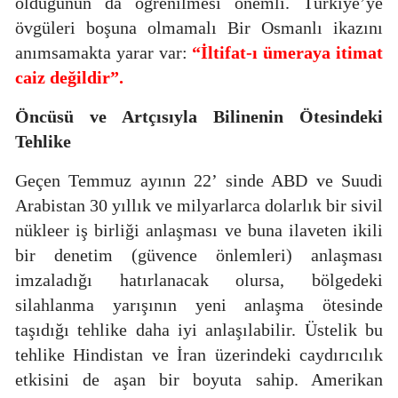
olduğunun da öğrenilmesi önemli. Türkiye’ye
övgüleri boşuna olmamalı Bir Osmanlı ikazını
anımsamakta yarar var:
“İltifat-ı ümeraya itimat
caiz değildir”.
Öncüsü ve Artçısıyla
Bilinenin Ötesindeki
Tehlike
Geçen Temmuz ayının 22’ sinde ABD ve Suudi
Arabistan 30 yıllık ve milyarlarca dolarlık bir sivil
nükleer iş birliği anlaşması ve buna ilaveten ikili
bir denetim (güvence önlemleri) anlaşması
imzaladığı hatırlanacak olursa, bölgedeki
silahlanma yarışının yeni anlaşma ötesinde
taşıdığı tehlike daha iyi anlaşılabilir. Üstelik bu
tehlike Hindistan ve İran üzerindeki caydırıcılık
etkisini de aşan bir boyuta sahip. Amerikan