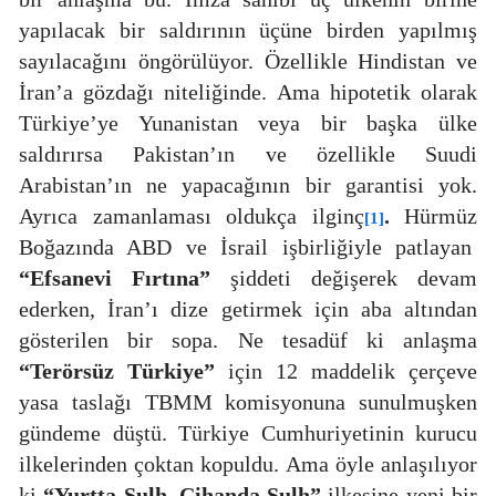
yapılacak bir saldırının üçüne birden yapılmış
sayılacağını öngörülüyor. Özellikle Hindistan ve
İran’a gözdağı niteliğinde. Ama hipotetik olarak
Türkiye’ye Yunanistan veya bir başka ülke
saldırırsa Pakistan’ın ve özellikle Suudi
Arabistan’ın ne yapacağının bir garantisi yok.
Ayrıca zamanlaması oldukça ilginç
.
Hürmüz
[1]
Boğazında ABD ve İsrail işbirliğiyle patlayan
“Efsanevi Fırtına”
şiddeti değişerek devam
ederken, İran’ı dize getirmek için aba altından
gösterilen bir sopa. Ne tesadüf ki anlaşma
“Terörsüz Türkiye”
için 12 maddelik çerçeve
yasa taslağı TBMM komisyonuna sunulmuşken
gündeme düştü. Türkiye Cumhuriyetinin kurucu
ilkelerinden çoktan kopuldu. Ama öyle anlaşılıyor
ki
“Yurtta Sulh, Cihanda Sulh”
ilkesine yeni bir