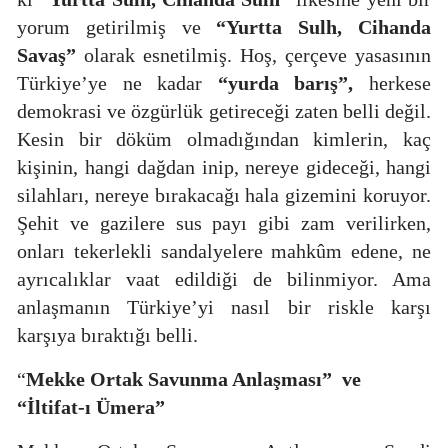
yorum getirilmiş ve
“Yurtta Sulh, Cihanda
Savaş”
olarak esnetilmiş. Hoş, çerçeve yasasının
Türkiye’ye ne kadar
“yurda barış”,
herkese
demokrasi ve özgürlük getireceği zaten belli değil.
Kesin bir döküm olmadığından kimlerin, kaç
kişinin, hangi
dağdan inip, nereye gideceği, hangi
silahları, nereye bırakacağı hala gizemini koruyor.
Şehit ve gazilere sus payı gibi zam verilirken,
onları tekerlekli sandalyelere mahkûm edene, ne
ayrıcalıklar vaat edildiği de bilinmiyor. Ama
anlaşmanın Türkiye’yi nasıl bir riskle karşı
karşıya bıraktığı belli.
“
Mekke Ortak Savunma Anlaşması”
ve
“İltifat-ı Ümera”