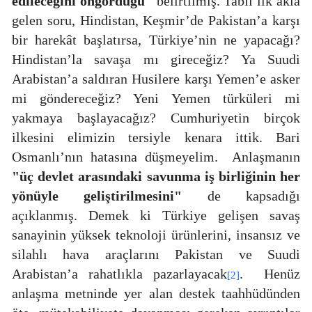
edileceğini öngördüğü"
belirtilmiş. Tabii ilk akla
gelen soru, Hindistan, Keşmir’de Pakistan’a karşı
bir harekât başlatırsa, Türkiye’nin ne yapacağı?
Hindistan’la savaşa mı gireceğiz? Ya Suudi
Arabistan’a saldıran Husilere karşı Yemen’e asker
mi göndereceğiz? Yeni Yemen türküleri mi
yakmaya başlayacağız? Cumhuriyetin birçok
ilkesini elimizin tersiyle kenara ittik. Bari
Osmanlı’nın hatasına düşmeyelim.
Anlaşmanın
"üç devlet arasındaki savunma iş birliğinin her
yönüyle geliştirilmesini"
de kapsadığı
açıklanmış. Demek ki Türkiye gelişen savaş
sanayinin yüksek teknoloji ürünlerini, insansız ve
silahlı hava araçlarını Pakistan ve Suudi
Arabistan’a rahatlıkla pazarlayacak
.
Henüz
[2]
anlaşma metninde yer alan destek taahhüdünden