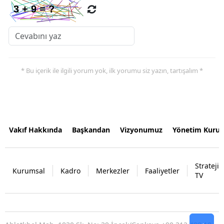
* Bu içerik ile ilgili yorum yok, ilk yorumu siz yazın, tartışalım *
Vakıf Hakkında
Başkandan
Vizyonumuz
Yönetim Kurul
Strateji
Kurumsal
Kadro
Merkezler
Faaliyetler
TV