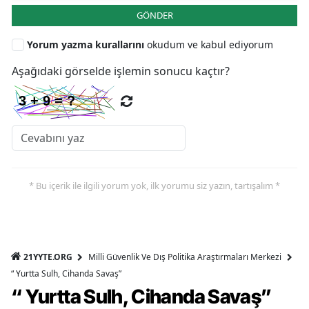
GÖNDER
Yorum yazma kurallarını
okudum ve kabul ediyorum
Aşağıdaki görselde işlemin sonucu kaçtır?
* Bu içerik ile ilgili yorum yok, ilk yorumu siz yazın, tartışalım *
21YYTE.ORG
Milli Güvenlik Ve Dış Politika Araştırmaları Merkezi
“ Yurtta Sulh, Cihanda Savaş”
“ Yurtta Sulh, Cihanda Savaş”