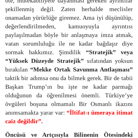
öte, mütekabiliyete dayanması gereken ayrıntılar
şekillenmiş değil. Zaten herhalde meclisler
onamadan yürürlüğe giremez. Ama iyi düşünülüp,
değerlendirilmeden, kamuoyuyla ayrıntısı
paylaşılmadan böyle bir anlaşmaya imza atmak,
vatan sorumluluğu ile ne kadar bağdaşır diye
sormak hakkımız. Şimdilik
“Stratejik” veya
“Yüksek Düzeyde Stratejik”
sıfatından yoksun
bırakılan
“Mekke Ortak Savunma Antlaşması”
taktik bir adımsa onu da bilmek gerek. Bir de tabii
Başkan Trump’ın bu işte ne kadar parmağı
olduğunun da öğrenilmesi önemli. Türkiye’ye
övgüleri boşuna olmamalı Bir Osmanlı ikazını
anımsamakta yarar var:
“İltifat-ı ümeraya itimat
caiz değildir”.
Öncüsü ve Artçısıyla
Bilinenin Ötesindeki