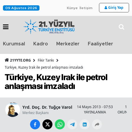
Giriş Yap
09 Ağustos 2026
Künye
İletişim
Stra
Kurumsal
Kadro
Merkezler
Faaliyetler
TV
21YYTE.ORG
Fikir Tankı
Türkiye, Kuzey Irak ile petrol anlaşması imzaladı
Türkiye, Kuzey Irak ile petrol
anlaşması imzaladı
Yrd. Doç. Dr. Tuğçe Varol
14 Mayıs 2013 - 07:53
1 Da
YAYINLANMA
OKUNMA
Merkez Başkanı