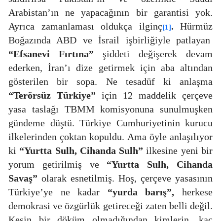
Arabistan’ın ne yapacağının bir garantisi yok.
Ayrıca zamanlaması oldukça ilginç
.
Hürmüz
[1]
Boğazında ABD ve İsrail işbirliğiyle patlayan
“Efsanevi Fırtına”
şiddeti değişerek devam
ederken, İran’ı dize getirmek için aba altından
gösterilen bir sopa. Ne tesadüf ki anlaşma
“Terörsüz Türkiye”
için 12 maddelik çerçeve
yasa taslağı TBMM komisyonuna sunulmuşken
gündeme düştü. Türkiye Cumhuriyetinin kurucu
ilkelerinden çoktan kopuldu. Ama öyle anlaşılıyor
ki
“Yurtta Sulh, Cihanda Sulh”
ilkesine yeni bir
yorum getirilmiş ve
“Yurtta Sulh, Cihanda
Savaş”
olarak esnetilmiş. Hoş, çerçeve yasasının
Türkiye’ye ne kadar
“yurda barış”,
herkese
demokrasi ve özgürlük getireceği zaten belli değil.
Kesin bir döküm olmadığından kimlerin, kaç