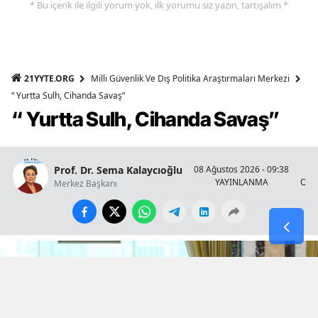
* Bu içerik ile ilgili yorum yok, ilk yorumu siz yazın, tartışalım *
21YYTE.ORG
Milli Güvenlik Ve Dış Politika Araştırmaları Merkezi
“ Yurtta Sulh, Cihanda Savaş”
“ Yurtta Sulh, Cihanda Savaş”
Prof. Dr. Sema Kalaycıoğlu
08 Ağustos 2026 - 09:38
YAYINLANMA
OKU
Merkez Başkanı