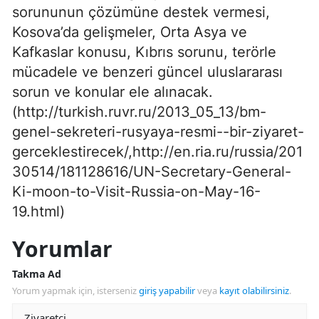
sorununun çözümüne destek vermesi,
Kosova’da gelişmeler, Orta Asya ve
Kafkaslar konusu, Kıbrıs sorunu, terörle
mücadele ve benzeri güncel uluslararası
sorun ve konular ele alınacak.
(http://turkish.ruvr.ru/2013_05_13/bm-
genel-sekreteri-rusyaya-resmi--bir-ziyaret-
gerceklestirecek/,http://en.ria.ru/russia/201
30514/181128616/UN-Secretary-General-
Ki-moon-to-Visit-Russia-on-May-16-
19.html)
Yorumlar
Takma Ad
Yorum yapmak için, isterseniz
giriş yapabilir
veya
kayıt olabilirsiniz
.