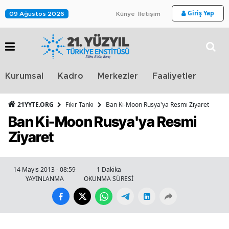
Giriş Yap
09 Ağustos 2026
Künye
İletişim
Stra
Kurumsal
Kadro
Merkezler
Faaliyetler
TV
21YYTE.ORG
Fikir Tankı
Ban Ki-Moon Rusya'ya Resmi Ziyaret
Ban Ki-Moon Rusya'ya Resmi
Ziyaret
14 Mayıs 2013 - 08:59
1 Dakika
YAYINLANMA
OKUNMA SÜRESİ