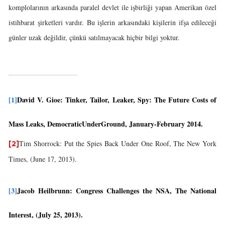
komplolarının arkasında paralel devlet ile işbirliği yapan Amerikan özel
istihbarat şirketleri vardır. Bu işlerin arkasındaki kişilerin ifşa edileceği
günler uzak değildir, çünkü satılmayacak hiçbir bilgi yoktur.
[1]
David V. Gioe: Tinker, Tailor, Leaker, Spy: The Future Costs of
Mass Leaks, DemocraticUnderGround, January-February 2014.
Tim Shorrock: Put the Spies Back Under One Roof, The New York
[2]
Times, (June 17, 2013).
[3]
Jacob Heilbrunn: Congress Challenges the NSA, The National
Interest, (July 25, 2013).