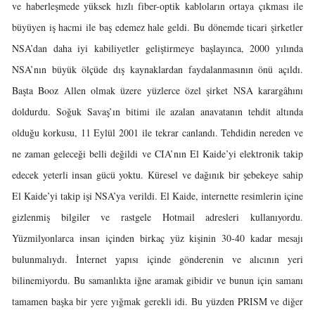
ve haberleşmede yüksek hızlı fiber-optik kabloların ortaya çıkması ile
büyüyen iş hacmi ile baş edemez hale geldi. Bu dönemde ticari şirketler
NSA’dan daha iyi kabiliyetler geliştirmeye başlayınca, 2000 yılında
NSA’nın büyük ölçüde dış kaynaklardan faydalanmasının önü açıldı.
Başta Booz Allen olmak üzere yüzlerce özel şirket NSA karargâhını
doldurdu. Soğuk Savaş’ın bitimi ile azalan anavatanın tehdit altında
olduğu korkusu, 11 Eylül 2001 ile tekrar canlandı. Tehdidin nereden ve
ne zaman geleceği belli değildi ve CIA’nın El Kaide’yi elektronik takip
edecek yeterli insan gücü yoktu. Küresel ve dağınık bir şebekeye sahip
El Kaide’yi takip işi NSA’ya verildi. El Kaide, internette resimlerin içine
gizlenmiş bilgiler ve rastgele Hotmail adresleri kullanıyordu.
Yüzmilyonlarca insan içinden birkaç yüz kişinin 30-40 kadar mesajı
bulunmalıydı. İnternet yapısı içinde gönderenin ve alıcının yeri
bilinemiyordu. Bu samanlıkta iğne aramak gibidir ve bunun için samanı
tamamen başka bir yere yığmak gerekli idi. Bu yüzden PRISM ve diğer