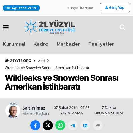
Giriş Yap
08 Ağustos 2026
Künye
İletişim
Stra
Kurumsal
Kadro
Merkezler
Faaliyetler
TV
21YYTE.ORG
Abd
Wikileaks ve Snowden Sonrası Amerikan İstihbaratı
Wikileaks ve Snowden Sonrası
Amerikan İstihbaratı
Sait Yılmaz
07 Şubat 2014 - 07:23
7 Dakika
YAYINLANMA
OKUNMA SÜRESİ
Merkez Başkanı