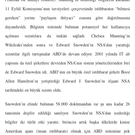
11 Eylül Komisyonu’nun tavsiyeleri çerçevesinde istihbaratın “bilmesi
gereken” yerine “paylaşım ihtiyacı” esasına göre dağıtılmasına
dayandırıldı. Bilginin sistemde bulunan potansiyel her kullanıcıya
açılması sızıntılara da imkân sağladı. Chelsea Manning’in
Wikileaks’inden sonra ve Edward Snowden’in NSA’dan yarattığı
sızıntılar ilgili tartışmalar ABD’de devam ediyor. 2001 yılında IT alt
yapısını da özel şirketlere devreden NSA’nın sistem yöneticilerinden biri
de Edward Snowden idi. ABD’nin en büyük özel istihbarat şirketi Booz
Allen Hamilton’ın yetiştirdiği Edward J. Snowden’in ifşaatı NSA
tarihindeki en büyük sızıntı oldu.
Snowden’in elinde bulunan 58.000 dokümandan ise şu ana kadar 26
tanesinin deşifre edildiği sanılıyor. Snowden’in NSA’dan sızdırdığı
bilgiler iki türlü etki yarattı; birincisi artık başka ülkelerde kimse
Amerikan ajanı (insan istihbaratı) olmak için ABD sistemine pek