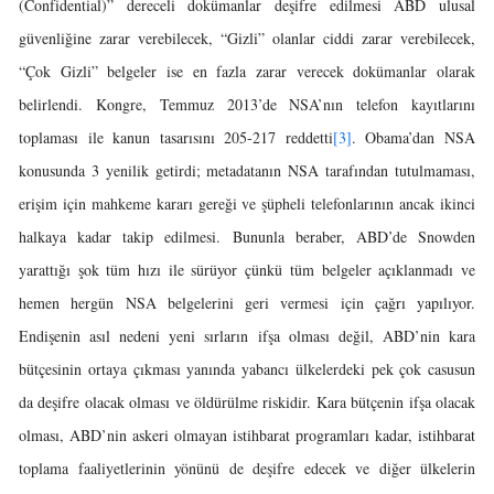
(Confidential)” dereceli dokümanlar deşifre edilmesi ABD ulusal
güvenliğine zarar verebilecek, “Gizli” olanlar ciddi zarar verebilecek,
“Çok Gizli” belgeler ise en fazla zarar verecek dokümanlar olarak
belirlendi. Kongre, Temmuz 2013’de NSA’nın telefon kayıtlarını
toplaması ile kanun tasarısını 205-217 reddetti
[3]
. Obama’dan NSA
konusunda 3 yenilik getirdi; metadatanın NSA tarafından tutulmaması,
erişim için mahkeme kararı gereği ve şüpheli telefonlarının ancak ikinci
halkaya kadar takip edilmesi. Bununla beraber, ABD’de Snowden
yarattığı şok tüm hızı ile sürüyor çünkü tüm belgeler açıklanmadı ve
hemen hergün NSA belgelerini geri vermesi için çağrı yapılıyor.
Endişenin asıl nedeni yeni sırların ifşa olması değil, ABD’nin kara
bütçesinin ortaya çıkması yanında yabancı ülkelerdeki pek çok casusun
da deşifre olacak olması ve öldürülme riskidir. Kara bütçenin ifşa olacak
olması, ABD’nin askeri olmayan istihbarat programları kadar, istihbarat
toplama faaliyetlerinin yönünü de deşifre edecek ve diğer ülkelerin