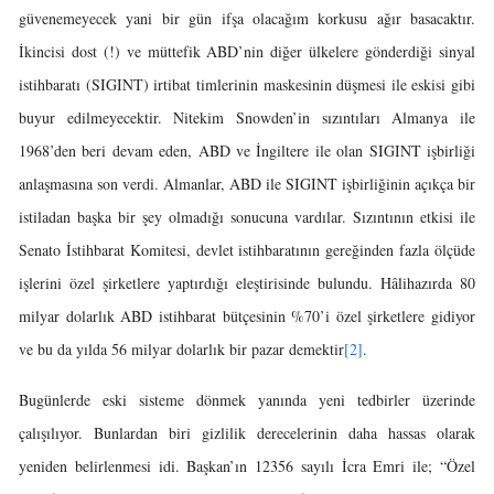
güvenemeyecek yani bir gün ifşa olacağım korkusu ağır basacaktır.
İkincisi dost (!) ve müttefik ABD’nin diğer ülkelere gönderdiği sinyal
istihbaratı (SIGINT) irtibat timlerinin maskesinin düşmesi ile eskisi gibi
buyur edilmeyecektir. Nitekim Snowden’in sızıntıları Almanya ile
1968’den beri devam eden, ABD ve İngiltere ile olan SIGINT işbirliği
anlaşmasına son verdi. Almanlar, ABD ile SIGINT işbirliğinin açıkça bir
istiladan başka bir şey olmadığı sonucuna vardılar. Sızıntının etkisi ile
Senato İstihbarat Komitesi, devlet istihbaratının gereğinden fazla ölçüde
işlerini özel şirketlere yaptırdığı eleştirisinde bulundu. Hâlihazırda 80
milyar dolarlık ABD istihbarat bütçesinin %70’i özel şirketlere gidiyor
ve bu da yılda 56 milyar dolarlık bir pazar demektir
[2]
.
Bugünlerde eski sisteme dönmek yanında yeni tedbirler üzerinde
çalışılıyor. Bunlardan biri gizlilik derecelerinin daha hassas olarak
yeniden belirlenmesi idi. Başkan’ın 12356 sayılı İcra Emri ile; “Özel