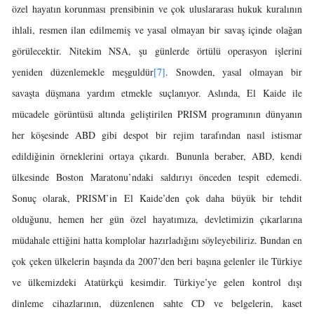
özel hayatın korunması prensibinin ve çok uluslararası hukuk kuralının
ihlali, resmen ilan edilmemiş ve yasal olmayan bir savaş içinde olağan
görülecektir. Nitekim NSA, şu günlerde örtülü operasyon işlerini
yeniden düzenlemekle meşguldür
[7]
. Snowden, yasal olmayan bir
savaşta düşmana yardım etmekle suçlanıyor. Aslında, El Kaide ile
mücadele görüntüsü altında geliştirilen PRISM programının dünyanın
her köşesinde ABD gibi despot bir rejim tarafından nasıl istismar
edildiğinin örneklerini ortaya çıkardı. Bununla beraber, ABD, kendi
ülkesinde Boston Maratonu’ndaki saldırıyı önceden tespit edemedi.
Sonuç olarak, PRISM’in El Kaide’den çok daha büyük bir tehdit
olduğunu, hemen her gün özel hayatımıza, devletimizin çıkarlarına
müdahale ettiğini hatta komplolar hazırladığını söyleyebiliriz. Bundan en
çok çeken ülkelerin başında da 2007’den beri başına gelenler ile Türkiye
ve ülkemizdeki Atatürkçü kesimdir. Türkiye’ye gelen kontrol dışı
dinleme cihazlarının, düzenlenen sahte CD ve belgelerin, kaset