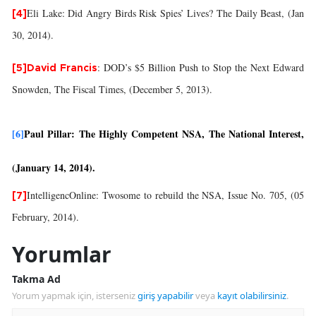
Eli Lake: Did Angry Birds Risk Spies’ Lives? The Daily Beast, (Jan
[4]
30, 2014).
: DOD’s $5 Billion Push to Stop the Next Edward
[5]
David Francis
Snowden, The Fiscal Times, (December 5, 2013).
[6]
Paul Pillar: The Highly Competent NSA, The National Interest,
(January 14, 2014).
IntelligencOnline: Twosome to rebuild the NSA, Issue No. 705, (05
[7]
February, 2014).
Yorumlar
Takma Ad
Yorum yapmak için, isterseniz
giriş yapabilir
veya
kayıt olabilirsiniz
.