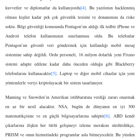
kuvvetler ve diplomatlar da kullanıyordu
[4]
. Bu yazılımın hacklenmiş
olması kişiler kadar pek çok güvenlik tesisini ve donanımını da riske
soktu. Bilgi güvenliği konusunda Pentagon’un aldığı ilk tedbir iPhone ve
Androit telefon kullanımının sınırlanması oldu. Bu telefonlar
Pentagon’un güvenli veri göndermek için kullandığı mobil mesaj
sistemine sahip değildi. Ordu personeli, 16 milyon dolarlık yeni Fixmo
sistemi adapte edilene kadar daha önceden olduğu gibi Blackberry
telefonlarını kullanacaktır
[5]
. Laptop ve diğer mobil cihazlar için yeni
yöntemlerle veriyi kriptolayacak bir sistem tasarlanıyor.
Manning ve Snowden’in Amerikan istihbaratına verdiği zararı onarmak
en az bir nesil alacaktır. NSA, bugün de dünyanın en iyi 300
matematikçisine ve en güçlü bilgisayarlarına sahiptir
[6]
. ABD kendi
çıkarlarına ilişkin her türlü gelişmeyi izleme merakını sürdürdükçe,
PRISM ve onun hizmetindeki programlar asla bitmeyecektir. Bu yüzden