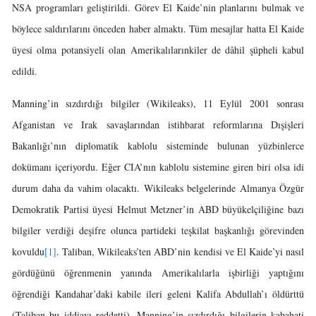
NSA programları geliştirildi. Görev El Kaide’nin planlarını bulmak ve
böylece saldırılarını önceden haber almaktı. Tüm mesajlar hatta El Kaide
üyesi olma potansiyeli olan Amerikalılarınkiler de dâhil şüpheli kabul
edildi.
Manning’in sızdırdığı bilgiler (Wikileaks), 11 Eylül 2001 sonrası
Afganistan ve Irak savaşlarından istihbarat reformlarına Dışişleri
Bakanlığı’nın diplomatik kablolu sisteminde bulunan yüzbinlerce
dokümanı içeriyordu. Eğer CIA’nın kablolu sistemine giren biri olsa idi
durum daha da vahim olacaktı. Wikileaks belgelerinde Almanya Özgür
Demokratik Partisi üyesi Helmut Metzner’in ABD büyükelçiliğine bazı
bilgiler verdiği deşifre olunca partideki teşkilat başkanlığı görevinden
kovuldu
[1]
. Taliban, Wikileaks’ten ABD’nin kendisi ve El Kaide’yi nasıl
gördüğünü öğrenmenin yanında Amerikalılarla işbirliği yaptığını
öğrendiği Kandahar’daki kabile ileri geleni Kalifa Abdullah’ı öldürttü
(Taliban bu iddiayı reddetti). Manning’in sızdırdığı bilgilerin kabahati