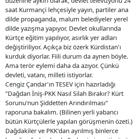
düzenine aykırı olarak, devlet televizyonu 24
saat Kurmançi lehçesiyle yayın, partiler ana
dilde propaganda, malum belediyeler yerel
dilde yazışma yapıyor. Devlet okullarında
Kürtçe eğitim yapılıyor, asırlık yer adları
değiştiriliyor. Açıkça biz özerk Kürdistan'ı
kurduk diyorlar. Fiili durum da aynen böyle.
Ama terör eylemi daha da azıyor. Çünkü
devleti, vatanı, milleti istiyorlar.
Cengiz Çandar'ın TESEV için hazırladığı
"Dağdan İniş-PKK Nasıl Silah Bırakır? Kürt
Sorunu'nun Şiddetten Arındırılması"
raporuna bakalım. (Bilinen yerli yabancı
bütün Kürtçülerle yapılan görüşmenin özeti.)
Dağdakiler ve PKK'dan ayrılmış binlerce