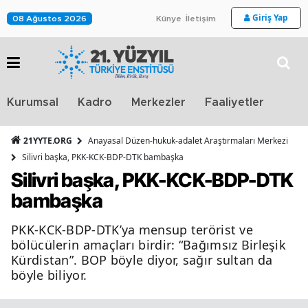
Giriş Yap
08 Ağustos 2026
Künye
İletişim
Stra
Kurumsal
Kadro
Merkezler
Faaliyetler
TV
21YYTE.ORG
Anayasal Düzen-hukuk-adalet Araştırmaları Merkezi
Silivri başka, PKK-KCK-BDP-DTK bambaşka
Silivri başka, PKK-KCK-BDP-DTK
bambaşka
PKK-KCK-BDP-DTK’ya mensup terörist ve
bölücülerin amaçları birdir: “Bağımsız Birleşik
Kürdistan”. BOP böyle diyor, sağır sultan da
böyle biliyor.