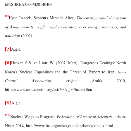
idUSBREA3500M20140406
[6]
Hyŏn In-taek, Schreurs Miranda Alice,
The environmental dimension
of Asian security: conflict and cooperation over energy, resources, and
pollution
(2007)
A.g.e.
[7]
Hecker, S.S. ve Liou, W. (2007, Mart), Dangerous Dealings: North
[8]
Korea’s Nuclear Capabilites and the Threat of Export to Iran,
Arms
Control Association,
erişim: Aralık 2010,
https://www.armscontrol.org/act/2007_03/heckerliou
A.g.e.
[9]
[10]
Nuclear Weapons Program,
Federation of American Scientists
, erişim:
Nisan 2014, http://www.fas.org/nuke/guide/dprk/nuke/index.html