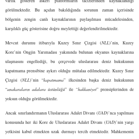
varlık gösteren askeri platformların tacizlerinden kaynaklandığı
görülmektedir. Bu açıdan bakıldığında sorunun zaman içerisinde
bölgenin zengin canlı kaynaklarının paylaşılması mücadelesinden,
karşılıklı güç gösterisine doğru meylettiği değerlendirilmektedir.
Mevcut durumu itibarıyla Kuzey Sınır Çizgisi (
NLL
)’nin, Kuzey
Kore’nin Ongjin Yarımadası yakınında bulunan okyanus kaynaklarına
ulaşmasını engellediği, bu çerçevede uluslararası deniz hukukunun
kapatmama prensibine aykırı olduğu mütalaa edilmektedir. Kuzey Sınır
Çizgisi (
NLL
)’nin “
kapatmama
” ilkesinden başka deniz hukukunun
“
anakaraların adalara üstünlüğü
” ile
“hakkaniyet
” prensiplerinden de
yoksun olduğu görülmektedir.
Ancak sınırlandırmanın Uluslararası Adalet Divanı (
UAD
)’nca yapılması
konusunda her iki Kore de Uluslararası Adalet Divanı (
UAD
)’nin yargı
yetkisini kabul etmekten uzak durmayı tercih etmektedir. Mahkemenin