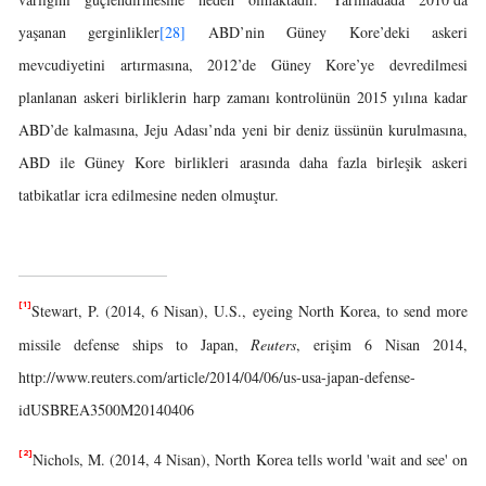
yaşanan gerginlikler
[28]
ABD’nin Güney Kore’deki askeri
mevcudiyetini artırmasına, 2012’de Güney Kore’ye devredilmesi
planlanan askeri birliklerin harp zamanı kontrolünün 2015 yılına kadar
ABD’de kalmasına, Jeju Adası’nda yeni bir deniz üssünün kurulmasına,
ABD ile Güney Kore birlikleri arasında daha fazla birleşik askeri
tatbikatlar icra edilmesine neden olmuştur.
[1]
Stewart, P. (2014, 6 Nisan), U.S., eyeing North Korea, to send more
missile defense ships to Japan,
Reuters
, erişim 6 Nisan 2014,
http://www.reuters.com/article/2014/04/06/us-usa-japan-defense-
idUSBREA3500M20140406
[2]
Nichols, M. (2014, 4 Nisan), North Korea tells world 'wait and see' on