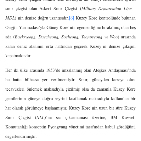
sınır çizgisi olan Askeri Sınır Çizgisi (
Military Demarcation Line -
MDL
)’nin denize doğru uzantısıdır.
[6]
Kuzey Kore kontrolünde bulunan
Ongjin Yarımadası’yla Güney Kore’nin egemenliğine bırakılmış olan beş
ada (
Baekryeong
, Daecheong
, Socheong
, Yeonpyeong
ve Woo
) arasında
kalan deniz alanının orta hattından geçerek Kuzey’in denize çıkışını
kapatmaktadır.
Her iki ülke arasında 1953’de imzalanmış olan Ateşkes Antlaşması’nda
bu hatta bilhassa yer verilmemiştir. Sınır, güneyden kuzeye olası
tecavüzleri önlemek maksadıyla çizilmiş olsa da zamanla Kuzey Kore
gemilerinin güneye doğru seyrini kısıtlamak maksadıyla kullanılan bir
hat olarak görülmeye başlanmıştır. Kuzey Kore’nin uzun bir süre Kuzey
Sınır Çizgisi (
NLL
)’ne ses çıkarmaması üzerine, BM Kuvveti
Komutanlığı konseptin Pyongyang yönetimi tarafından kabul gördüğünü
değerlendirmiştir.