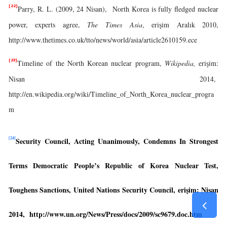
[22]
Parry, R. L. (2009, 24 Nisan), North Korea is fully fledged nuclear
power, experts agree,
The Times Asia
, erişim Aralık 2010,
http://www.thetimes.co.uk/tto/news/world/asia/article2610159.ece
[23]
Timeline of the North Korean nuclear program,
Wikipedia,
erişim:
Nisan 2014,
http://en.wikipedia.org/wiki/Timeline_of_North_Korea_nuclear_progra
m
[24]
Security Council, Acting Unanimously, Condemns In Strongest
Terms Democratic People’s Republic of Korea Nuclear Test,
Toughens Sanctions, United Nations Security Council, erişim: Nisan
2014, http://www.un.org/News/Press/docs/2009/sc9679.doc.htm