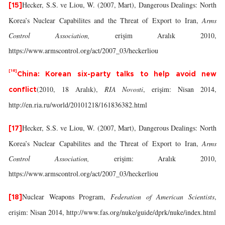
Hecker, S.S. ve Liou, W. (2007, Mart), Dangerous Dealings: North
[15]
Korea’s Nuclear Capabilites and the Threat of Export to Iran,
Arms
Control Association,
erişim Aralık 2010,
https://www.armscontrol.org/act/2007_03/heckerliou
[16]
China: Korean six-party talks to help avoid new
(2010, 18 Aralık),
RIA Novosti
, erişim: Nisan 2014,
conflict
http://en.ria.ru/world/20101218/161836382.html
Hecker, S.S. ve Liou, W. (2007, Mart), Dangerous Dealings: North
[17]
Korea’s Nuclear Capabilites and the Threat of Export to Iran,
Arms
Control Association,
erişim: Aralık 2010,
https://www.armscontrol.org/act/2007_03/heckerliou
Nuclear Weapons Program,
Federation of American Scientists
,
[18]
erişim: Nisan 2014, http://www.fas.org/nuke/guide/dprk/nuke/index.html