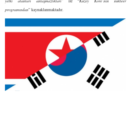
yetki alanları anlaşmazlıkları
” ile “
Kuzey Kore’nin nükleer
programından
” kaynaklanmaktadır.