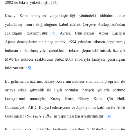
2002’de tekrar yükselmiştir.
[13]
Kuzey Kore uranyum zenginleştirdiği yönündeki iddiaları önce
yalanlamış, sonra doğruluğunu kabul ederek Çerçeve Antlaşması’ndan
çekildiğini duyurmuştur.
[14]
Ayrıca Uluslararası Atom Enerjisi
Ajansı denetçilerini sınır dışı ederek, 1994 yılından itibaren depolanmış
bulunan kullanılmış yakıt çubuklarını tekrar işleme tabi tutmak üzere 5
MWe’lik nükleer reaktörünü Şubat 2003 itibarıyla faaliyete geçirdiğini
bildirmiştir.
[15]
Bu gelişmenin üzerine, Kuzey Kore’nin nükleer silahlanma programı ile
ortaya çıkan güvenlik ile ilgili sorunları barışçıl yollarla çözüme
kavuşturmak amacıyla; Kuzey Kore, Güney Kore, Çin Halk
Cumhuriyeti, ABD, Rusya Federasyonu ve Japonya’nın katılımı ile Altılı
Görüşmeler (
Six Party Talks
)’in yapılması kararlaştırılmıştır.
[16]
Bu arada Şubat 2003’de faaliyete geçirilen 5 MWe’lık reaktörün