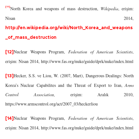
[11]
North Korea and weapons of mass destruction,
Wikipedia
, erişim:
Nisan 2014,
http://en.wikipedia.org/wiki/North_Korea_and_weapons
_of_mass_destruction
Nuclear Weapons Program,
Federation of American Scientists
,
[12]
erişim: Nisan 2014, http://www.fas.org/nuke/guide/dprk/nuke/index.html
Hecker, S.S. ve Liou, W. (2007, Mart), Dangerous Dealings: North
[13]
Korea’s Nuclear Capabilites and the Threat of Export to Iran,
Arms
Control Association,
erişim: Aralık 2010,
https://www.armscontrol.org/act/2007_03/heckerliou
Nuclear Weapons Program,
Federation of American Scientists
,
[14]
erişim: Nisan 2014, http://www.fas.org/nuke/guide/dprk/nuke/index.html