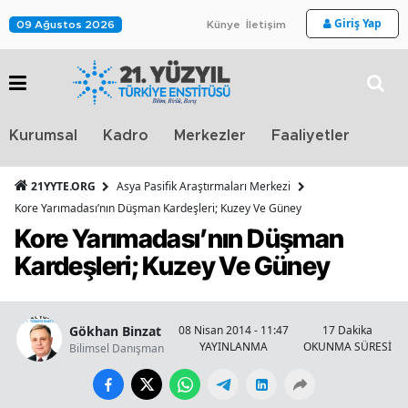
Giriş Yap
09 Ağustos 2026
Künye
İletişim
Stra
Kurumsal
Kadro
Merkezler
Faaliyetler
TV
21YYTE.ORG
Asya Pasifik Araştırmaları Merkezi
Kore Yarımadası’nın Düşman Kardeşleri; Kuzey Ve Güney
Kore Yarımadası’nın Düşman
Kardeşleri; Kuzey Ve Güney
Gökhan Binzat
08 Nisan 2014 - 11:47
17 Dakika
YAYINLANMA
OKUNMA SÜRESİ
Bilimsel Danışman