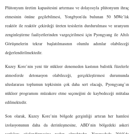
Plütonyum üretim kapasitesini artırması ve dolayısıyla plütonyum ihraç
etmesinin önüne geçilebilmesi, Yongbyon’da bulunan 50 MWe’lık
reaktör ile reaktör çekirdeği üreten tesislerin durdurulması ve uranyum
zenginleştirme faaliyetlerinden vazgeçirilmesi için Pyongyang ile Altılı
Görüşmelerin tekrar başlatılmasının olumlu adımlar olabileceği
değerlendirilmektedir.
Kuzey Kore’nin yeni tür nükleer denemeden kastının balistik füzelerle
atmosferde detonasyon olabileceği, gerçekleştirmesi durumunda
uluslararası toplumun tepkisinin çok daha sert olacağı, Pyongyang’ın
nükleer programını müzakere etme seçeneğini de kaybedeceği mütalaa
edilmektedir.
Son olarak, Kuzey Kore’nin bölgede gerginliği artıran her hamlesi
izolasyonunun daha da derinleşmesine, ABD’nin bölgedeki askeri
varlığını güçlendirmesine neden olmaktadır. Yarımadada 2010’da