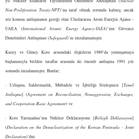
yıl Nükleer Silahların Yayılmasının Önlenmesi Andlaşması (
Nuclear
Non-Proliferation Treaty-NPT
)’na taraf olmak zorunda kalmış; ancak
söz konusu antlaşmanın gereği olan Uluslararası Atom Enerjisi Ajansı -
UAEA (
International Atomic Energy Agency-IAEA
)’nın Güvence
Denetimleri Antlaşması (
Safeguard
)’nı imzalamamıştır.
Kuzey ve Güney Kore arasındaki ilişkilerin 1989’da yumuşamaya
başlamasıyla birlikte taraflar arasında iki önemli antlaşma 1991 yılı
sonunda imzalanmıştır. Bunlar;
· Uzlaşma, Saldırmazlık, Mübadele ve İşbirliği Sözleşmesi [
Temel
Antlaşma
] (
Agreement on Reconciliation, Nonaggression, Exchanges,
and Cooperation-Basic Agreement
) ve
· Kore Yarımadası’nın Nükleer Deklarasyonu [
Birleşik Deklarasyon
]
(
Declaration on the Denuclearization of the Korean Peninsula - Joint
Declaration
)’dur.