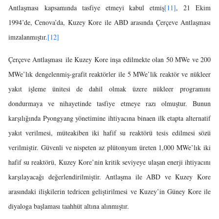
Antlaşması kapsamında tasfiye etmeyi kabul etmiş
[11]
, 21 Ekim
1994’de, Cenova’da, Kuzey Kore ile ABD arasında Çerçeve Antlaşması
imzalanmıştır.
[12]
Çerçeve Antlaşması ile Kuzey Kore inşa edilmekte olan 50 MWe ve 200
MWe’lık dengelenmiş-grafit reaktörler ile 5 MWe’lik reaktör ve nükleer
yakıt işleme ünitesi de dahil olmak üzere nükleer programını
dondurmaya ve nihayetinde tasfiye etmeye razı olmuştur. Bunun
karşılığında Pyongyang yönetimine ihtiyacına binaen ilk etapta alternatif
yakıt verilmesi, müteakiben iki hafif su reaktörü tesis edilmesi sözü
verilmiştir. Güvenli ve nispeten az plütonyum üreten 1,000 MWe’lık iki
hafif su reaktörü, Kuzey Kore’nin kritik seviyeye ulaşan enerji ihtiyacını
karşılayacağı değerlendirilmiştir. Antlaşma ile ABD ve Kuzey Kore
arasındaki ilişkilerin tedricen geliştirilmesi ve Kuzey’in Güney Kore ile
diyaloga başlaması taahhüt altına alınmıştır.