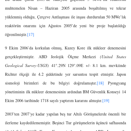
muhtemelen Nisan – Haziran 2005 arasında boşaltılmış ve tekrar
yüklenmiş olduğu, Çerçeve Antlaşması ile inşası durdurulan 50 MWe’lık
reaktörün onarımı için Ağustos 2005’de yeni bir proje başlatıldığı
öğrenilmiştir.
[17]
9 Ekim 2006’da korkulan olmuş, Kuzey Kore ilk nükleer denemesini
gerçekleştirmiştir. ABD Jeolojik Ölçme Merkezi
(United States
Geological Survey-USGS
) 41°.29N 129°.09E +/- 8.1 km. mevkiinde
Richter ölçeği ile 4.2 şiddetinde yer sarsıntısı tespit etmiştir. Japon
sismoloji birimleri de bu bilgiyi doğrulamıştır.
[18]
Pyongyang
yönetiminin ilk nükleer denemesinin ardından BM Güvenlik Konseyi 14
Ekim 2006 tarihinde 1718 sayılı yaptırım kararını almıştır.
[19]
2003’ten 2007’ye kadar yapılan beş tur Altılı Görüşmelerde önemli bir
ilerleme kaydedilememiştir. Beşinci Tur görüşmelerin üçüncü safhasında