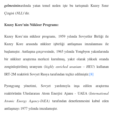
gelmesinin
ardında yatan temel neden işte bu tartışmalı Kuzey Sınır
Çizgisi (
NLL
)’dir.
Kuzey Kore’nin Nükleer
Programı:
Kuzey Kore’nin nükleer programı, 1959 yılında Sovyetler Birliği ile
Kuzey Kore arasında nükleer işbirliği antlaşması imzalanması ile
başlamıştır. Antlaşma çerçevesinde, 1965 yılında Yongbyon yakınlarında
bir nükleer araştırma merkezi kurulmuş, yakıt olarak yüksek oranda
zenginleştirilmiş uranyum (
highly enriched uranium – HEU
) kullanan
IRT-2M reaktörü Sovyet Rusya tarafından teçhiz edilmiştir.
[8]
Pyongyang yönetimi, Sovyet yardımıyla inşa edilen araştırma
reaktörünün Uluslararası Atom Enerjisi Ajansı - UAEA (
International
Atomic Energy Agency-IAEA)
tarafından denetlenmesini kabul eden
antlaşmayı 1977 yılında imzalamıştır.