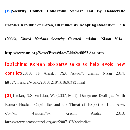
[19]
Security Council Condemns Nuclear Test By Democratic
People’s Republic of Korea, Unanimously Adopting Resolution 1718
(2006),
, erişim: Nisan 2014,
United Nations Security Council
http://www.un.org/News/Press/docs/2006/sc8853.doc.htm
[20]
China: Korean six-party talks to help avoid new
(2010, 18 Aralık),
RIA Novosti
, erişim: Nisan 2014,
conflict
http://en.ria.ru/world/20101218/161836382.html
Hecker, S.S. ve Liou, W. (2007, Mart), Dangerous Dealings: North
[21]
Korea’s Nuclear Capabilites and the Threat of Export to Iran,
Arms
Control Association,
erişim Aralık 2010,
https://www.armscontrol.org/act/2007_03/heckerliou