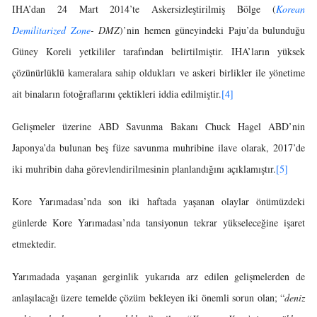
IHA’dan 24 Mart 2014’te Askersizleştirilmiş Bölge (
Korean
Demilitarized Zone
- DMZ
)’nin hemen güneyindeki Paju’da bulunduğu
Güney Koreli yetkililer tarafından belirtilmiştir. IHA’ların yüksek
çözünürlüklü kameralara sahip oldukları ve askeri birlikler ile yönetime
ait binaların fotoğraflarını çektikleri iddia edilmiştir.
[4]
Gelişmeler üzerine ABD Savunma Bakanı Chuck Hagel ABD’nin
Japonya’da bulunan beş füze savunma muhribine ilave olarak, 2017’de
iki muhribin daha görevlendirilmesinin planlandığını açıklamıştır.
[5]
Kore Yarımadası’nda son iki haftada yaşanan olaylar önümüzdeki
günlerde Kore Yarımadası’nda tansiyonun tekrar yükseleceğine işaret
etmektedir.
Yarımadada yaşanan gerginlik yukarıda arz edilen gelişmelerden de
anlaşılacağı üzere temelde çözüm bekleyen iki önemli sorun olan; “
deniz