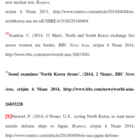
new nuclear test,
Reuters,
erişim 6 Nisan 2013, http://www.reuters.com/article/2014/04/04/us-
northkorea-usa-un-idUSBREA331IG20140404
[3]
Scanlon, C. (2014, 31 Mart), North and South Korea exchange fire
across western sea border,
BBC News Asia
, erişim 6 Nisan 2014,
http://www.bbc.com/news/world-asia-26815041
[4]
Seoul examines 'North Korea drone’, (2014, 2 Nisan),
BBC News
, erişim 6 Nisan 2014, http://www.bbc.com/news/world-asia-
Asia
26835228
Stewart, P. (2014, 6 Nisan), U.S., eyeing North Korea, to send more
[5]
missile defense ships to Japan,
Reuters
, erişim 6 Nisan 2014,
http://www.reuters.com/article/2014/04/06/us-usa-japan-defense-