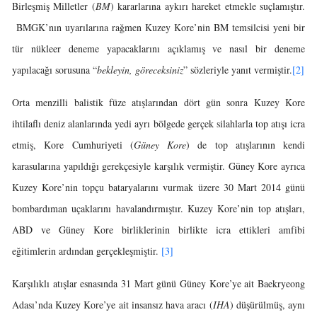
Birleşmiş Milletler (
BM
) kararlarına aykırı hareket etmekle suçlamıştır.
BMGK’nın uyarılarına rağmen Kuzey Kore’nin BM temsilcisi yeni bir
tür nükleer deneme yapacaklarını açıklamış ve nasıl bir deneme
yapılacağı sorusuna “
bekleyin, göreceksiniz
” sözleriyle yanıt vermiştir.
[2]
Orta menzilli balistik füze atışlarından dört gün sonra Kuzey Kore
ihtilaflı deniz alanlarında yedi ayrı bölgede gerçek silahlarla top atışı icra
etmiş, Kore Cumhuriyeti (
Güney Kore
) de top atışlarının kendi
karasularına yapıldığı gerekçesiyle karşılık vermiştir. Güney Kore ayrıca
Kuzey Kore’nin topçu bataryalarını vurmak üzere 30 Mart 2014 günü
bombardıman uçaklarını havalandırmıştır. Kuzey Kore’nin top atışları,
ABD ve Güney Kore birliklerinin birlikte icra ettikleri amfibi
eğitimlerin ardından gerçekleşmiştir.
[3]
Karşılıklı atışlar esnasında 31 Mart günü Güney Kore’ye ait Baekryeong
Adası’nda Kuzey Kore’ye ait insansız hava aracı (
IHA
) düşürülmüş, aynı