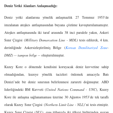
Deniz Yetki Alanları Anlaşmazlığı:
Deniz yetki alanlarına yönelik anlaşmazlık 27 Temmuz 1953’de
imzalanan ateşkes antlaşmasından buyana çözüme kavuşturulamamıştır.
Ateşkes antlaşmasında iki taraf arasında 38 inci paralele yakın, Askeri
Sınır Çizgisi (
Millitary Demarcation Line - MDL
) tesis edilerek, 4 km.
derinliğinde Askersizleştirilmiş Bölge (
Korean Demilitarized Zone
-
DMZ
) --
tampon bölge
-- oluşturulmuştur.
Kuzey Kore o dönemde kendisini koruyacak deniz kuvvetine sahip
olmadığından, kuzeye yönelik tacizleri önlemek amacıyla Batı
Denizi’nde bir deniz sınırının belirlenmesi zarureti doğmuştur. ABD
liderliğindeki BM Kuvveti (
United Nations Command - UNC
), Kuzey
Kore ile anlaşma sağlanamaması üzerine 30 Ağustos 1953’de tek taraflı
olarak Kuzey Sınır Çizgisi (
Northern Limit Line - NLL
)’ni tesis etmiştir.
Kuzey Sınır Çizgisi (
NLL
), esas itibarıyla iki ülkeyi birbirinden ayıran