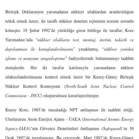
Birleşik Deklarasyon yarımadanın nükleer silahlardan arındırıldığını
tetkik etmek üzere, iki taraflı nükleer denetim rejiminin tesisini zorunlu
kılmıştır. 19 Şubat 1992’de yürürlüğe giren bildirge ile taraflar; Kore
Yarımadası’nda “
nükleer silahların test, montaj, üretim, tedarik ve
depolanması ile konuşlandırılmasını
” yasaklamış, “
nükleer yeniden
işleme ve uranyum zenginleştirme
” faaliyetlerinde bulunmamayı taahhüt
etmişlerdir. Her iki tarafın katılımıyla yarımadanın nükleer
silahsızlandırılmasını kontrol etmek üzere bir Kuzey-Güney Birleşik
Nükleer Kontrol Komisyonu (
North-South Joint Nuclear Control
Commission - JNCC
) oluşturulması kararlaştırılmıştır.
Kuzey Kore, 1985’de imzaladığı NPT antlaşması ile taahhüt ettiği,
Uluslararası Atom Enerjisi Ajansı - UAEA (
International Atomic Energy
Agency-IAEA
)’nin Güvence Denetimleri Antlaşması (
Safeguard
)’nı 30
Ocak 1992’de imzalamıştır. Bu çerçevede, Mart 1992’de Kuzey-Güney