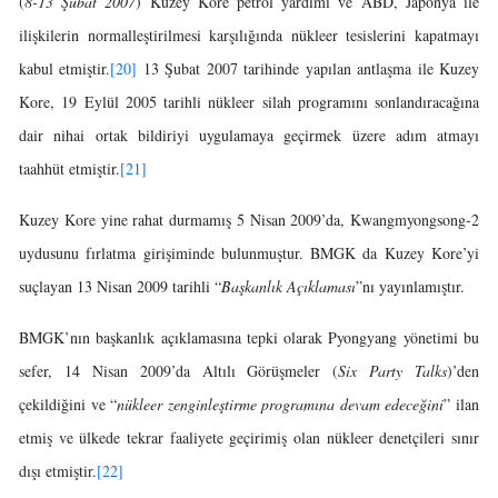
(
8-13 Şubat 2007
) Kuzey Kore petrol yardımı ve ABD, Japonya ile
ilişkilerin normalleştirilmesi karşılığında nükleer tesislerini kapatmayı
kabul etmiştir.
[20]
13 Şubat 2007 tarihinde yapılan antlaşma ile Kuzey
Kore, 19 Eylül 2005 tarihli nükleer silah programını sonlandıracağına
dair nihai ortak bildiriyi uygulamaya geçirmek üzere adım atmayı
taahhüt etmiştir.
[21]
Kuzey Kore yine rahat durmamış 5 Nisan 2009’da, Kwangmyongsong-2
uydusunu fırlatma girişiminde bulunmuştur. BMGK da Kuzey Kore’yi
suçlayan 13 Nisan 2009 tarihli “
Başkanlık Açıklaması
”nı yayınlamıştır.
BMGK’nın başkanlık açıklamasına tepki olarak Pyongyang yönetimi bu
sefer, 14 Nisan 2009’da Altılı Görüşmeler (
Six Party Talks
)’den
çekildiğini ve “
nükleer zenginleştirme programına devam edeceğini
” ilan
etmiş ve ülkede tekrar faaliyete geçirimiş olan nükleer denetçileri sınır
dışı etmiştir.
[22]