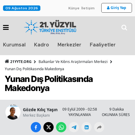
Giriş Yap
09 Ağustos 2026
Künye
İletişim
Stra
Kurumsal
Kadro
Merkezler
Faaliyetler
TV
21YYTE.ORG
Balkanlar Ve Kıbrıs Araştırmaları Merkezi
Yunan Dış Politikasında Makedonya
Yunan Dış Politikasında
Makedonya
Gözde Kılıç Yaşın
09 Eylül 2009 - 02:58
9 Dakika
YAYINLANMA
OKUNMA SÜRESİ
Merkez Başkanı