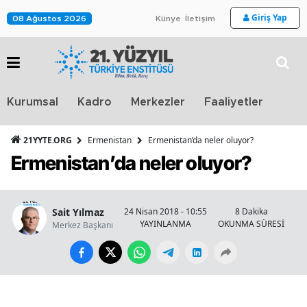
Giriş Yap
08 Ağustos 2026
Künye
İletişim
Stra
Kurumsal
Kadro
Merkezler
Faaliyetler
TV
21YYTE.ORG
Ermenistan
Ermenistan’da neler oluyor?
Ermenistan’da neler oluyor?
Sait Yılmaz
24 Nisan 2018 - 10:55
8 Dakika
YAYINLANMA
OKUNMA SÜRESİ
Merkez Başkanı