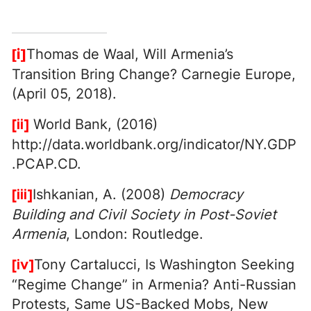
Thomas de Waal, Will Armenia’s
[i]
Transition Bring Change? Carnegie Europe,
(April 05, 2018).
World Bank, (2016)
[ii]
http://data.worldbank.org/indicator/NY.GDP
.PCAP.CD.
Ishkanian, A. (2008)
Democracy
[iii]
Building and Civil Society in Post-Soviet
Armenia
, London: Routledge.
Tony Cartalucci, Is Washington Seeking
[iv]
“Regime Change” in Armenia? Anti-Russian
Protests, Same US-Backed Mobs, New