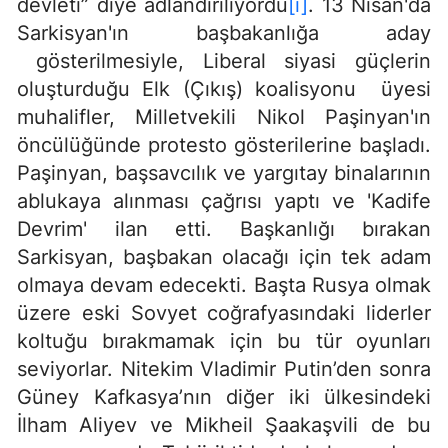
devleti” diye adlandırılıyordu
[i]
. 13 Nisan'da
Sarkisyan'ın başbakanlığa aday
gösterilmesiyle, Liberal siyasi güçlerin
oluşturduğu Elk (Çıkış) koalisyonu üyesi
muhalifler, Milletvekili Nikol Paşinyan'ın
öncülüğünde protesto gösterilerine başladı.
Paşinyan, başsavcılık ve yargıtay binalarının
ablukaya alınması çağrısı yaptı ve 'Kadife
Devrim' ilan etti. Başkanlığı bırakan
Sarkisyan, başbakan olacağı için tek adam
olmaya devam edecekti. Başta Rusya olmak
üzere eski Sovyet coğrafyasındaki liderler
koltuğu bırakmamak için bu tür oyunları
seviyorlar. Nitekim Vladimir Putin’den sonra
Güney Kafkasya’nın diğer iki ülkesindeki
İlham Aliyev ve Mikheil Şaakaşvili de bu