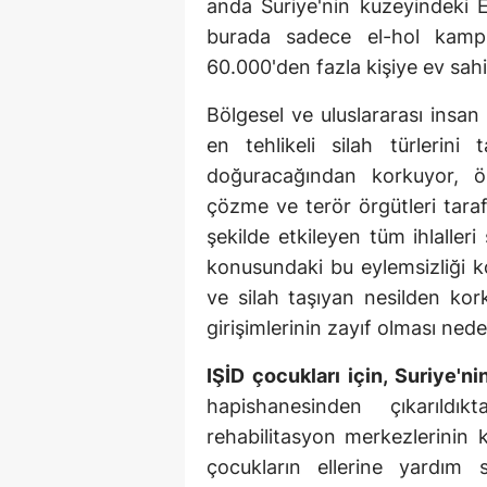
anda Suriye'nin kuzeyindeki E
burada sadece el-hol kamp
60.000'den fazla kişiye ev sahip
Bölgesel ve uluslararası insan 
en tehlikeli silah türlerini 
doğuracağından korkuyor, öz
çözme ve terör örgütleri taraf
şekilde etkileyen tüm ihlaller
konusundaki bu eylemsizliği k
ve silah taşıyan nesilden kor
girişimlerinin zayıf olması nede
IŞİD çocukları için, Suriye'ni
hapishanesinden çıkarıldı
rehabilitasyon merkezlerinin 
çocukların ellerine yardım