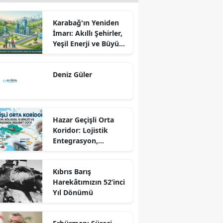
Karabağ'ın Yeniden
İmarı: Akıllı Şehirler,
Yeşil Enerji ve Büyük
Dönüş Programı
Ekseninde
Deniz Güler
Sürdürülebilir
Kalkınma
Hazar Geçişli Orta
Koridor: Lojistik
Entegrasyon,
Bölgesel İş Birliği ve
Kuzey Koridoru
Kıbrıs Barış
Karşısında Rekabet
Harekâtımızın 52’inci
Gücü
Yıl Dönümü