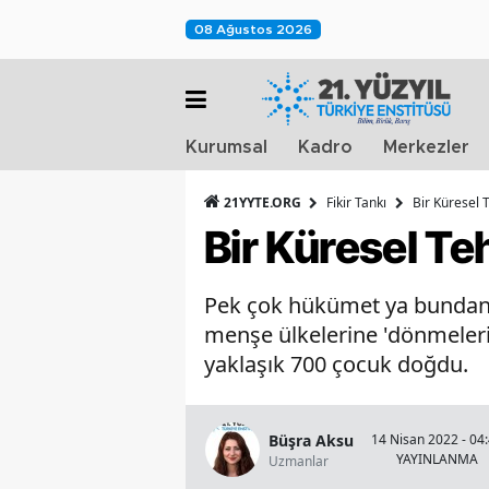
08 Ağustos 2026
Kurumsal
Kadro
Merkezler
21YYTE.ORG
Fikir Tankı
Bir Küresel T
Bir Küresel Te
Pek çok hükümet ya bundan 
menşe ülkelerine 'dönmelerine
yaklaşık 700 çocuk doğdu.
Büşra Aksu
14 Nisan 2022 - 04
YAYINLANMA
Uzmanlar