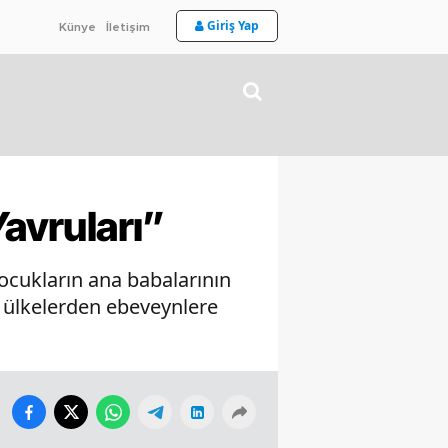
Giriş Yap
Künye
İletişim
Yavruları”
cukların ana babalarının
lı ülkelerden ebeveynlere