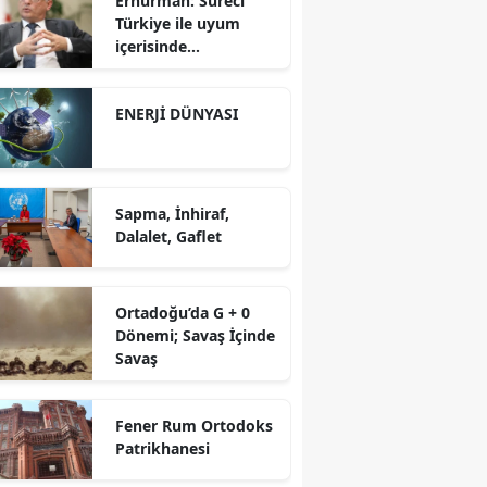
Erhürman: Süreci
Türkiye ile uyum
içerisinde
yürütüyoruz?!
ENERJİ DÜNYASI
Sapma, İnhiraf,
Dalalet, Gaflet
Ortadoğu’da G + 0
Dönemi; Savaş İçinde
Savaş
Fener Rum Ortodoks
Patrikhanesi