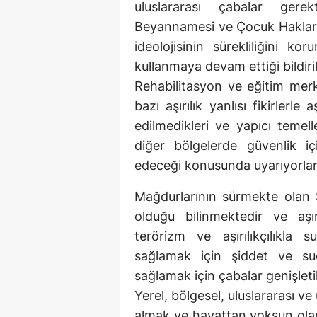
uluslararası çabalar gerekt
Beyannamesi ve Çocuk Hakları S
ideolojisinin sürekliliğini k
kullanmaya devam ettiği bildiril
Rehabilitasyon ve eğitim mer
bazı aşırılık yanlısı fikirlerl
edilmedikleri ve yapıcı temel
diğer bölgelerde güvenlik i
edeceği konusunda uyarıyorlar
Mağdurlarının sürmekte olan S
olduğu bilinmektedir ve aşırıl
terörizm ve aşırılıkçılıkla
sağlamak için şiddet ve suç
sağlamak için çabalar genişletil
Yerel, bölgesel, uluslararası v
almak ve hayattan yoksun olan