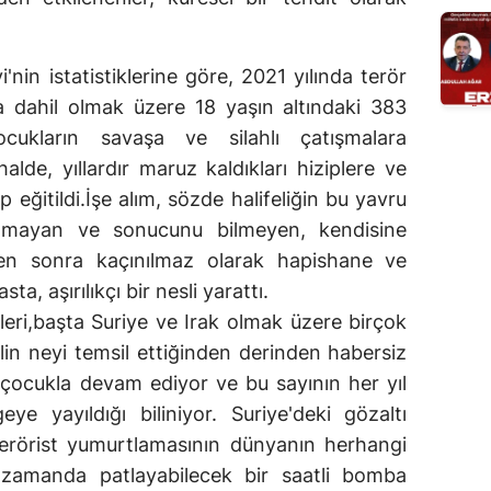
nin istatistiklerine göre, 2021 yılında terör
a dahil olmak üzere 18 yaşın altındaki 383
cukların savaşa ve silahlı çatışmalara
alde, yıllardır maruz kaldıkları hiziplere ve
ıp eğitildi.İşe alım, sözde halifeliğin bu yavru
nlamayan ve sonucunu bilmeyen, kendisine
en sonra kaçınılmaz olarak hapishane ve
a, aşırılıkçı bir nesli yarattı.
leri,başta Suriye ve Irak olmak üzere birçok
lin neyi temsil ettiğinden derinden habersiz
e çocukla devam ediyor ve bu sayının her yıl
eye yayıldığı biliniyor. Suriye'deki gözaltı
erörist yumurtlamasının dünyanın herhangi
 zamanda patlayabilecek bir saatli bomba