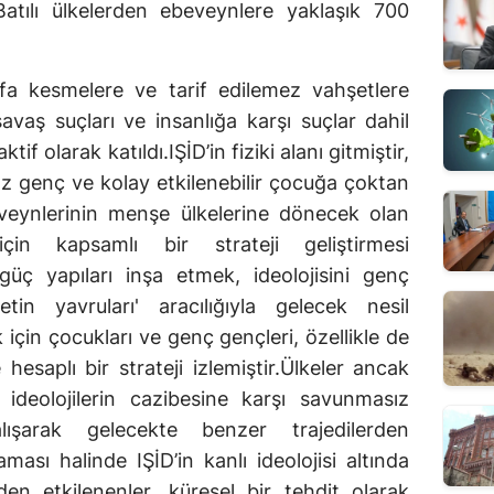
 Batılı ülkelerden ebeveynlere yaklaşık 700
afa kesmelere ve tarif edilemez vahşetlere
savaş suçları ve insanlığa karşı suçlar dahil
f olarak katıldı.IŞİD’in fiziki alanı gitmiştir,
sız genç ve kolay etkilenebilir çocuğa çoktan
ebeveynlerinin menşe ülkelerine dönecek olan
in kapsamlı bir strateji geliştirmesi
güç yapıları inşa etmek, ideolojisini genç
tin yavruları' aracılığıyla gelecek nesil
 için çocukları ve genç gençleri, özellikle de
 hesaplı bir strateji izlemiştir.Ülkeler ancak
ideolojilerin cazibesine karşı savunmasız
ışarak gelecekte benzer trajedilerden
ması halinde IŞİD’in kanlı ideolojisi altında
en etkilenenler, küresel bir tehdit olarak