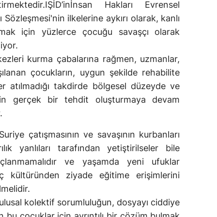
irmektedir.IŞİD’inİnsan Hakları Evrensel
özleşmesi'nin ilkelerine aykırı olarak, kanlı
orumak için yüzlerce çocuğu savaşçı olarak
iyor.
kezleri kurma çabalarına rağmen, uzmanlar,
e aşılanan çocukların, uygun şekilde rehabilite
ler atılmadığı takdirde bölgesel düzeyde ve
çin gerçek bir tehdit oluşturmaya devam
.
uriye çatışmasının ve savaşının kurbanları
ık yanlıları tarafından yetiştirilseler bile
 suçlanmamalıdır ve yaşamda yeni ufuklar
 kültüründen ziyade eğitime erişimlerini
melidir.
e ulusal kolektif sorumluluğun, dosyayı ciddiye
 bu çocuklar için ayrıntılı bir çözüm bulmak