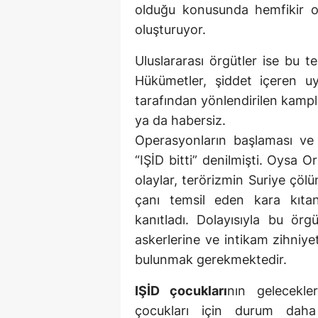
olduğu konusunda hemfikir o
oluşturuyor.
Uluslararası örgütler ise bu t
Hükümetler, şiddet içeren uyg
tarafından yönlendirilen kampl
ya da habersiz.
Operasyonların başlaması ve
“IŞİD bitti” denilmişti. Oysa O
olaylar, terörizmin Suriye çölü
çanı temsil eden kara kıtanın
kanıtladı. Dolayısıyla bu örg
askerlerine ve intikam zihniyet
bulunmak gerekmektedir.
IŞİD çocukları
nın gelecekler
çocukları için durum daha 