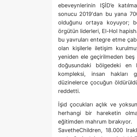
ebeveynlerinin IŞİD’e katılm
sonucu 2019'dan bu yana 700
olduğunu ortaya koyuyor; bö
örgütün liderleri, El-Hol hapi
bu yavruları entegre etme çab
olan kişilerle iletişim kuru
yeniden ele geçirilmeden beş 
doğusundaki bölgedeki en 
kompleksi, insan hakları g
düzinelerce çocuğun öldürül
reddetti.
İşi̇d çocukları açlık ve yoksu
herhangi bir hareketin olmay
eğitimden mahrum bırakıyor.
SavetheChildren, 18.000 Irak