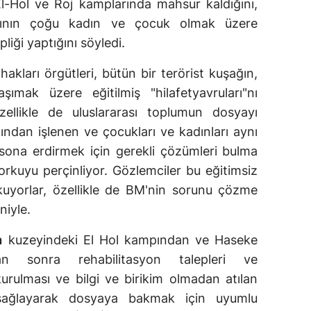
l-Hol ve Roj kamplarında mahsur kaldığını,
ının çoğu kadın ve çocuk olmak üzere
liği yaptığını söyledi.
hakları örgütleri, bütün bir terörist kuşağın,
taşımak üzere eğitilmiş "hilafetyavruları"nı
ellikle de uluslararası toplumun dosyayı
ından işlenen ve çocukları ve kadınları aynı
i sona erdirmek için gerekli çözümleri bulma
orkuyu perçinliyor. Gözlemciler bu eğitimsiz
kuyorlar, özellikle de BM'nin sorunu çözme
niyle.
n
kuzeyindeki El Hol kampından ve Haseke
ktan sonra rehabilitasyon talepleri ve
kurulması ve bilgi ve birikim olmadan atılan
 sağlayarak dosyaya bakmak için uyumlu