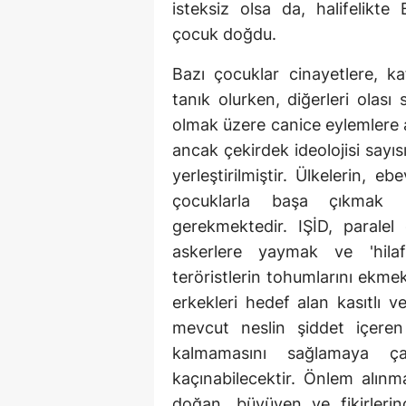
isteksiz olsa da, halifelikte
çocuk doğdu.
Bazı çocuklar cinayetlere, k
tanık olurken, diğerleri olası 
olmak üzere canice eylemlere akti
ancak çekirdek ideolojisi sayı
yerleştirilmiştir. Ülkelerin, 
çocuklarla başa çıkmak iç
gerekmektedir. IŞİD, paralel 
askerlere yaymak ve 'hilafe
teröristlerin tohumlarını ekmek
erkekleri hedef alan kasıtlı ve
mevcut neslin şiddet içeren 
kalmamasını sağlamaya çal
kaçınabilecektir. Önlem alınma
doğan, büyüyen ve fikirlerind