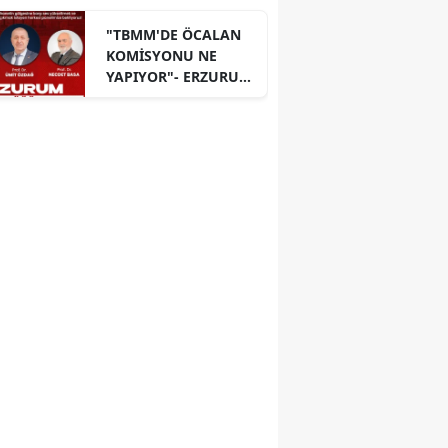
"TBMM'DE ÖCALAN
KOMİSYONU NE
YAPIYOR"- ERZURUM
PANELİ