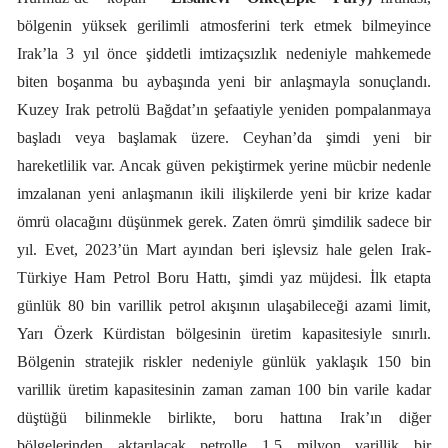
bölgenin yüksek gerilimli atmosferini terk etmek bilmeyince
Irak’la 3 yıl önce şiddetli imtizaçsızlık nedeniyle mahkemede
biten boşanma bu aybaşında yeni bir anlaşmayla sonuçlandı.
Kuzey Irak petrolü Bağdat’ın şefaatiyle yeniden pompalanmaya
başladı veya başlamak üzere. Ceyhan’da şimdi yeni bir
hareketlilik var. Ancak güven pekiştirmek yerine mücbir nedenle
imzalanan yeni anlaşmanın ikili ilişkilerde yeni bir krize kadar
ömrü olacağını düşünmek gerek. Zaten ömrü şimdilik sadece bir
yıl. Evet, 2023’ün Mart ayından beri işlevsiz hale gelen Irak-
Türkiye Ham Petrol Boru Hattı, şimdi yaz müjdesi. İlk etapta
günlük 80 bin varillik petrol akışının ulaşabileceği azami limit,
Yarı Özerk Kürdistan bölgesinin üretim kapasitesiyle sınırlı.
Bölgenin stratejik riskler nedeniyle günlük yaklaşık 150 bin
varillik üretim kapasitesinin zaman zaman 100 bin varile kadar
düştüğü bilinmekle birlikte, boru hattına Irak’ın diğer
bölgelerinden aktarılacak petrolle 1.5 milyon varillik bir