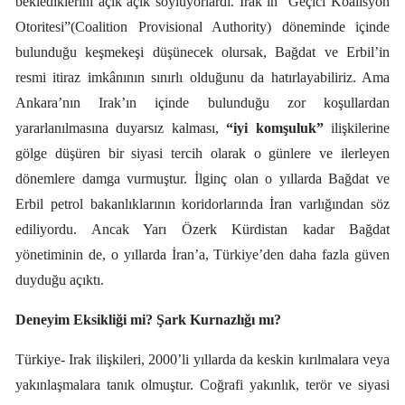
beklediklerini açık açık söylüyorlardı. Irak’ın “Geçici Koalisyon
Otoritesi”(Coalition Provisional Authority) döneminde içinde
bulunduğu keşmekeşi düşünecek olursak, Bağdat ve Erbil’in
resmi itiraz imkânının sınırlı olduğunu da hatırlayabiliriz. Ama
Ankara’nın Irak’ın içinde bulunduğu zor koşullardan
yararlanılmasına duyarsız kalması,
“iyi komşuluk”
ilişkilerine
gölge düşüren bir siyasi tercih olarak o günlere ve ilerleyen
dönemlere damga vurmuştur. İlginç olan o yıllarda Bağdat ve
Erbil petrol bakanlıklarının koridorlarında İran varlığından söz
ediliyordu. Ancak Yarı Özerk Kürdistan kadar Bağdat
yönetiminin de, o yıllarda İran’a, Türkiye’den daha fazla güven
duyduğu açıktı.
Deneyim Eksikliği mi? Şark Kurnazlığı mı?
Türkiye- Irak ilişkileri, 2000’li yıllarda da keskin kırılmalara veya
yakınlaşmalara tanık olmuştur. Coğrafi yakınlık, terör ve siyasi