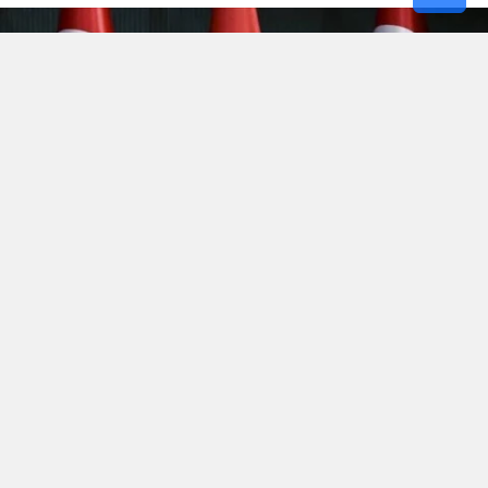
Hürmüz’de kopan
“Efsanevi Öfke(Epic Fury)”
fırtınası,
bölgenin yüksek gerilimli atmosferini terk etmek bilmeyince
Irak’la 3 yıl önce şiddetli imtizaçsızlık nedeniyle mahkemede
biten boşanma bu aybaşında yeni bir anlaşmayla sonuçlandı.
Kuzey Irak petrolü Bağdat’ın şefaatiyle yeniden pompalanmaya