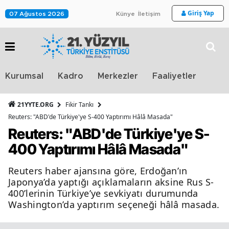
Giriş Yap
07 Ağustos 2026
Künye
İletişim
Stra
Kurumsal
Kadro
Merkezler
Faaliyetler
TV
21YYTE.ORG
Fikir Tankı
Reuters: "ABD'de Türkiye'ye S-400 Yaptırımı Hâlâ Masada"
Reuters: "ABD'de Türkiye'ye S-
400 Yaptırımı Hâlâ Masada"
Reuters haber ajansına göre, Erdoğan’ın
Japonya’da yaptığı açıklamaların aksine Rus S-
400’lerinin Türkiye’ye sevkiyatı durumunda
Washington’da yaptırım seçeneği hâlâ masada.