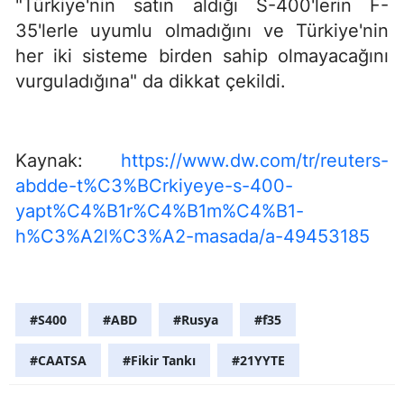
"Türkiye'nin satın aldığı S-400'lerin F-
35'lerle uyumlu olmadığını ve Türkiye'nin
her iki sisteme birden sahip olmayacağını
vurguladığına" da dikkat çekildi.
Kaynak:
https://www.dw.com/tr/reuters-
abdde-t%C3%BCrkiyeye-s-400-
yapt%C4%B1r%C4%B1m%C4%B1-
h%C3%A2l%C3%A2-masada/a-49453185
#S400
#ABD
#Rusya
#f35
#CAATSA
#Fikir Tankı
#21YYTE