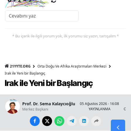
* Bu içerik ile ilgili yorum yok, ilk yorumu siz yazın, tartışalım *
21YYTE.ORG
Orta Doğu Ve Afrika Araştırmaları Merkezi
Irak ile Yeni bir Başlangıç
Irak ile Yeni bir Başlangıç
Prof. Dr. Sema Kalaycıoğlu
05 Ağustos 2026 - 16:08
YAYINLANMA
OKU
Merkez Başkanı