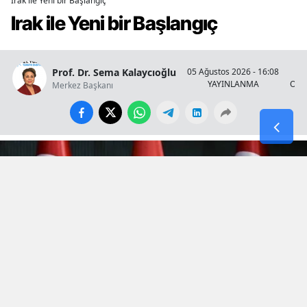
Irak ile Yeni bir Başlangıç
Irak ile Yeni bir Başlangıç
Prof. Dr. Sema Kalaycıoğlu
05 Ağustos 2026 - 16:08
YAYINLANMA
OKU
Merkez Başkanı