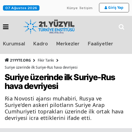
Giriş Yap
07 Ağustos 2026
Künye
İletişim
Stra
Kurumsal
Kadro
Merkezler
Faaliyetler
TV
21YYTE.ORG
Fikir Tankı
Suriye üzerinde ilk Suriye-Rus hava devriyesi
Suriye üzerinde ilk Suriye-Rus
hava devriyesi
Ria Novosti ajansı muhabiri, Rusya ve
Suriye'den askeri pilotların Suriye Arap
Cumhuriyeti toprakları üzerinde ilk ortak hava
devriyesi icra ettiklerini ifade etti.