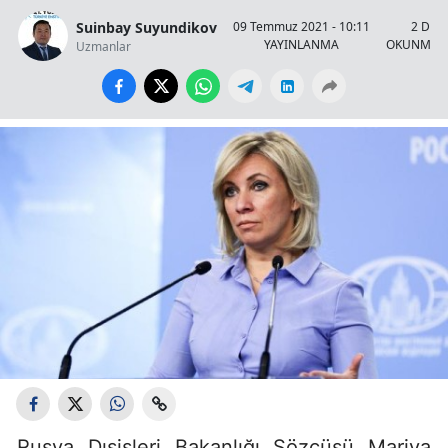
Suinbay Suyundikov
09 Temmuz 2021 - 10:11
2 Daki
YAYINLANMA
OKUNMA S
Uzmanlar
Rusya Dışişleri Bakanlığı Sözcüsü Mariya