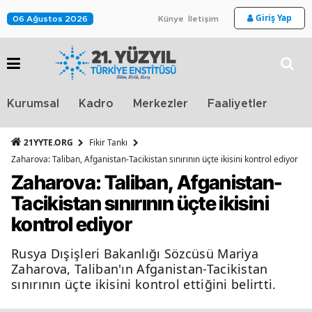
Giriş Yap
06 Ağustos 2026
Künye
İletişim
Stra
Kurumsal
Kadro
Merkezler
Faaliyetler
TV
21YYTE.ORG
Fikir Tankı
Zaharova: Taliban, Afganistan-Tacikistan sınırının üçte ikisini kontrol ediyor
Zaharova: Taliban, Afganistan-
Tacikistan sınırının üçte ikisini
kontrol ediyor
Rusya Dışişleri Bakanlığı Sözcüsü Mariya
Zaharova, Taliban'ın Afganistan-Tacikistan
sınırının üçte ikisini kontrol ettiğini belirtti.