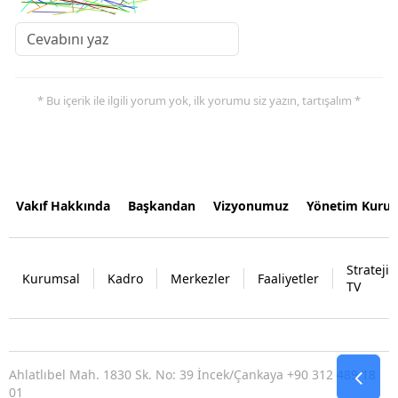
* Bu içerik ile ilgili yorum yok, ilk yorumu siz yazın, tartışalım *
Vakıf Hakkında
Başkandan
Vizyonumuz
Yönetim Kurul
Strateji
Kurumsal
Kadro
Merkezler
Faaliyetler
TV
Ahlatlıbel Mah. 1830 Sk. No: 39 İncek/Çankaya +90 312 489 18
01