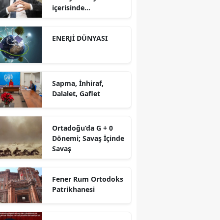
içerisinde
yürütüyoruz?!
ENERJİ DÜNYASI
Sapma, İnhiraf,
Dalalet, Gaflet
Ortadoğu’da G + 0
Dönemi; Savaş İçinde
Savaş
Fener Rum Ortodoks
Patrikhanesi