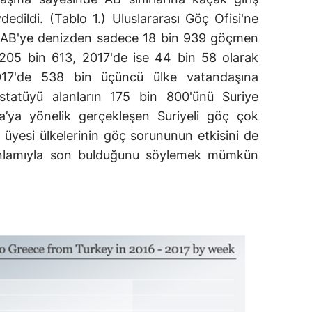
dildi. (Tablo 1.) Uluslararası Göç Ofisi'ne
da AB'ye denizden sadece 18 bin 939 göçmen
 205 bin 613, 2017'de ise 44 bin 58 olarak
017'de 538 bin üçüncü ülke vatandaşına
u statüyü alanların 175 bin 800'ünü Suriye
a’ya yönelik gerçekleşen Suriyeli göç çok
üyesi ülkelerinin göç sorununun etkisini de
anlamıyla son bulduğunu söylemek mümkün