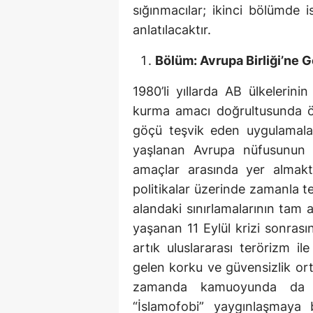
sığınmacılar; ikinci bölümde i
anlatılacaktır.
Bölüm: Avrupa Birliği’ne G
1980’li yıllarda AB ülkelerini
kurma amacı doğrultusunda öze
göçü teşvik eden uygulamala
yaşlanan Avrupa nüfusunun 
amaçlar arasında yer almakta
politikalar üzerinde zamanla te
alandaki sınırlamalarının tam
yaşanan 11 Eylül krizi sonras
artık uluslararası terörizm i
gelen korku ve güvensizlik orta
zamanda kamuoyunda da g
“İslamofobi” yaygınlaşmay