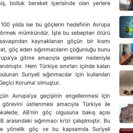
ş, bolluk bereket içerisinde olan yerlere
100 yılda ise bu göçlerin hedefinin Avrupa
 görmek mümkündür. İşte bu sebepten ötürü
 savaşından kaynaklanan göçün bir kısmı
at, göç eden sığınmacıların çoğunluğu bunu
rupa’ya gitme amacıyla gelenler nedeniyle
anılmıştır. Hem Türkiye sınırları içinde kalan
unan Suriyeli sığınmacılar için kullanılan
‘Geçici Koruma’ olmuştur.
çün Avrupa’ya geçişinin engellenmesi için
 görevini üstlenmesi amacıyla Türkiye ile
kalede, AB’nin göç olgusuna bakış açısı
 arasındaki sığınmacı krizi çalışılmıştır. Bu
ne yönelik göç ve bu kapsamda Suriyeli