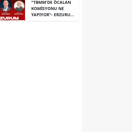
"TBMM'DE ÖCALAN
KOMİSYONU NE
YAPIYOR"- ERZURUM
PANELİ