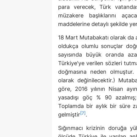
para verecek, Türk vatandaş
müzakere başlıklarını açaca
maddelerine detaylı şekilde yer 
18 Mart Mutabakatı olarak da 
oldukça olumlu sonuçlar doğu
sayısında büyük oranda aza
Türkiye'ye verilen sözleri tu
doğmasına neden olmuştur. (
olarak değinilecektir.) Mutab
göre, 2016 yılının Nisan ayı
yasadışı göç % 90 azalmış; 
Toplamda bir aylık bir süre
[7]
gelmiştir
.
Sığınmacı krizinin doruğa yü
ölçüde Türkiye ile varılan an