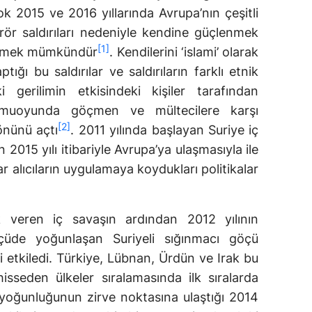
k 2015 ve 2016 yıllarında Avrupa’nın çeşitli
ör saldırıları nedeniyle kendine güçlenmek
[1]
ylemek mümkündür
. Kendilerini ‘islami’ olarak
tığı bu saldırılar ve saldırıların farklı etnik
 gerilimin etkisindeki kişiler tarafından
amuoyunda göçmen ve mültecilere karşı
[2]
 önünü açtı
. 2011 yılında başlayan Suriye iç
015 yılı itibariyle Avrupa’ya ulaşmasıyla ile
 alıcıların uygulamaya koydukları politikalar
ak veren iç savaşın ardından 2012 yılının
çüde yoğunlaşan Suriyeli sığınmacı göçü
ini etkiledi. Türkiye, Lübnan, Ürdün ve Irak bu
hisseden ülkeler sıralamasında ilk sıralarda
n yoğunluğunun zirve noktasına ulaştığı 2014