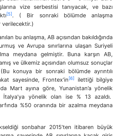
larına vize serbestisi tanıyacak, ve bazı
[5]
ktı
. ( Bir sonraki bölümde anlaşma
verilecektir.)
anılan bu anlaşma, AB açısından bakıldığında
rmuş ve Avrupa sınırlarına ulaşan Suriyeli
lma meydana gelmiştir. Buna karşın AB,
tmamış ve ülkemiz açısından olumsuz sonuçlar
Bu konuya bir sonraki bölümde ayrıntılı
[6]
akat sayesinde, Frontex'in
ilettiği bilgiye
nda Mart ayına göre, Yunanistan’a yönelik
İtalya'ya yönelik olan ise % 13 azaldı.
 zarfında %50 oranında bir azalma meydana
kseldiği sonbahar 2015'ten itibaren büyük
laşma sayesinde AB sınırlarına kaçak giriş