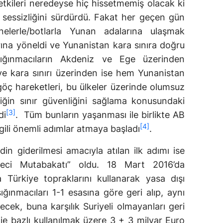
etkileri neredeyse hiç hissetmemiş olacak ki
n sessizliğini sürdürdü. Fakat her geçen gün
elerle/botlarla Yunan adalarına ulaşmak
ına yöneldi ve Yunanistan kara sınıra doğru
 sığınmacıların Akdeniz ve Ege üzerinden
iye kara sınırı üzerinden ise hem Yunanistan
göç hareketleri, bu ülkeler üzerinde olumsuz
rliğin sınır güvenliğini sağlama konusundaki
[3]
di
. Tüm bunların yaşanması ile birlikte AB
[4]
lgili önemli adımlar atmaya başladı
.
in giderilmesi amacıyla atılan ilk adımı ise
teci Mutabakatı” oldu. 18 Mart 2016’da
 Türkiye topraklarını kullanarak yasa dışı
ığınmacıları 1-1 esasına göre geri alıp, aynı
ecek, buna karşılık Suriyeli olmayanları geri
roje bazlı kullanılmak üzere 3 + 3 milyar Euro