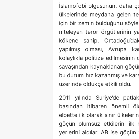
İslamofobi olgusunun, daha ço
ülkelerinde meydana gelen ter
için bir zemin bulduğunu sö
niteleyen terör örgütlerinin yap
kökene sahip, Ortadoğu’daki
yapılmış olması, Avrupa k
kolaylıkla politize edilmesinin
savaşından kaynaklanan göçün 2
bu durum hız kazanmış ve karar
üzerinde oldukça etkili oldu.
2011 yılında Suriye’de patl
başından itibaren önemli öl
elbette ilk olarak sınır ülkeler
göçün olumsuz etkilerini ilk 
yerlerini aldılar. AB ise göçü