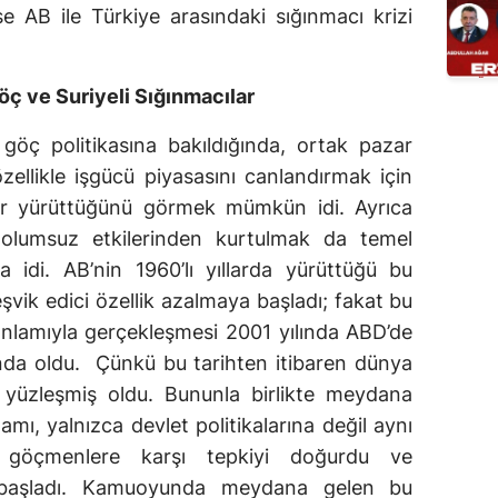
se AB ile Türkiye arasındaki sığınmacı krizi
öç ve Suriyeli Sığınmacılar
n göç politikasına bakıldığında, ortak pazar
llikle işgücü piyasasını canlandırmak için
r yürüttüğünü görmek mümkün idi. Ayrıca
olumsuz etkilerinden kurtulmak da temel
 idi. AB’nin 1960’lı yıllarda yürüttüğü bu
şvik edici özellik azalmaya başladı; fakat bu
 anlamıyla gerçekleşmesi 2001 yılında ABD’de
ında oldu. Çünkü bu tarihten itibaren dünya
le yüzleşmiş oldu. Bununla birlikte meydana
mı, yalnızca devlet politikalarına değil aynı
öçmenlere karşı tepkiyi doğurdu ve
a başladı. Kamuoyunda meydana gelen bu