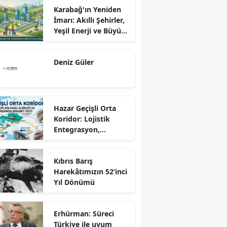
Karabağ'ın Yeniden
İmarı: Akıllı Şehirler,
Yeşil Enerji ve Büyük
Dönüş Programı
Ekseninde
Deniz Güler
Sürdürülebilir
Kalkınma
Hazar Geçişli Orta
Koridor: Lojistik
Entegrasyon,
Bölgesel İş Birliği ve
Kuzey Koridoru
Kıbrıs Barış
Karşısında Rekabet
Harekâtımızın 52’inci
Gücü
Yıl Dönümü
Erhürman: Süreci
Türkiye ile uyum