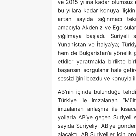
ve 2015 yılına kadar olumsuz 
bu yıllara kadar konuya ilişki
artan sayıda sığınmacı tekn
amacıyla Akdeniz ve Ege sular
yığılmaya başladı. Suriyeli
Yunanistan ve İtalya’ya; Türk
hem de Bulgaristan’a yönelik 
etkiler yaratmakla birlikte bi
başarısını sorgulanır hale getir
sessizliğini bozdu ve konuyla i
AB’nin içinde bulunduğu tehdid
Türkiye ile imzalanan “Mül
imzalanan anlaşma ile kısaca
yollarla AB’ye geçen Suriyeli s
sayıda Suriyeliyi AB’ye gönder
alacaktı. AB Suriyeliler için p