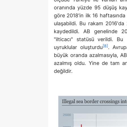
oranında yüzde 95 düşüş kayde
göre 2018'in ilk 16 haftasın
ulaşabildi. Bu rakam 2016'da
kaydedildi. AB genelinde 2
"ilticacı" statüsü verildi. B
[8]
uyruklular oluşturdu
. Avrup
büyük oranda azalmasıyla, AB 
azalmış oldu. Yine de tam 
değildir.