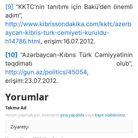
[9]
''KKTC'nin tanıtımı için Bakü'den önemli
adım'',
http://www.kibrissondakika.com/kktc/azerb
aycan-kibris-turk-cemiyeti-kuruldu-
h14786.html
, erişim:16.07.2012.
[10]
''Azərbaycan-Kıbrıs Türk Cəmiyyətinin
təqdimatı olub'',
http://gun.az/politics/45054
,
erişim:23.07.2012.
Yorumlar
Takma Ad
Yorum yapmak için, isterseniz
giriş yapabilir
veya
kayıt olabilirsiniz
.