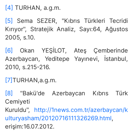
[4]
TURHAN, a.g.m.
[5]
Sema SEZER, ''Kıbrıs Türkleri Tecridi
Kırıyor'', Stratejik Analiz, Sayı:64, Ağustos
2005, s.10.
[6]
Okan YEŞİLOT, Ateş Çemberinde
Azerbaycan, Yeditepe Yayınevi, İstanbul,
2010, s.215-216.
[7]
TURHAN,a.g.m.
[8]
''Bakü'de Azerbaycan Kıbrıs Türk
Cemiyeti
Kuruldu'',
http://1news.com.tr/azerbaycan/k
ulturyasham/20120716111326269.html
,
erişim:16.07.2012.