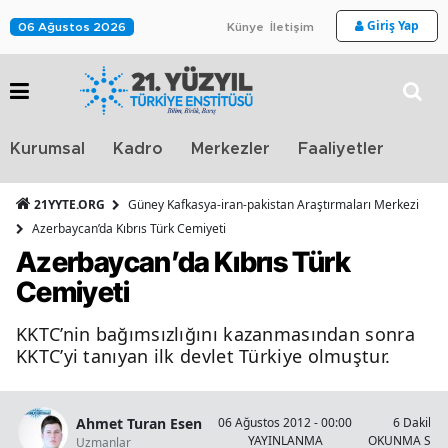
Giriş Yap
06 Ağustos 2026
Künye
İletişim
Stra
Kurumsal
Kadro
Merkezler
Faaliyetler
TV
21YYTE.ORG
Güney Kafkasya-iran-pakistan Araştırmaları Merkezi
Azerbaycan’da Kıbrıs Türk Cemiyeti
Azerbaycan’da Kıbrıs Türk
Cemiyeti
KKTC’nin bağımsızlığını kazanmasından sonra
KKTC’yi tanıyan ilk devlet Türkiye olmuştur.
Ahmet Turan Esen
06 Ağustos 2012 - 00:00
6 Dakika
YAYINLANMA
OKUNMA SÜR
Uzmanlar