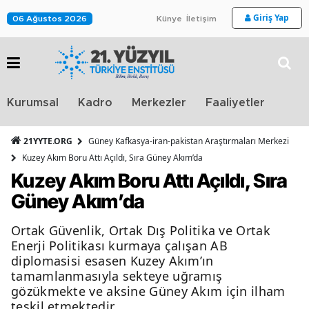
Giriş Yap
06 Ağustos 2026
Künye
İletişim
Stra
Kurumsal
Kadro
Merkezler
Faaliyetler
TV
21YYTE.ORG
Güney Kafkasya-iran-pakistan Araştırmaları Merkezi
Kuzey Akım Boru Attı Açıldı, Sıra Güney Akım’da
Kuzey Akım Boru Attı Açıldı, Sıra
Güney Akım’da
Ortak Güvenlik, Ortak Dış Politika ve Ortak
Enerji Politikası kurmaya çalışan AB
diplomasisi esasen Kuzey Akım’ın
tamamlanmasıyla sekteye uğramış
gözükmekte ve aksine Güney Akım için ilham
teşkil etmektedir.