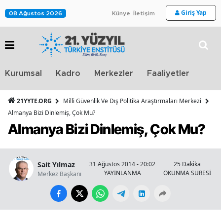
Giriş Yap
08 Ağustos 2026
Künye
İletişim
Stra
Kurumsal
Kadro
Merkezler
Faaliyetler
TV
21YYTE.ORG
Milli Güvenlik Ve Dış Politika Araştırmaları Merkezi
Almanya Bizi Dinlemiş, Çok Mu?
Almanya Bizi Dinlemiş, Çok Mu?
Sait Yılmaz
31 Ağustos 2014 - 20:02
25 Dakika
YAYINLANMA
OKUNMA SÜRESİ
Merkez Başkanı