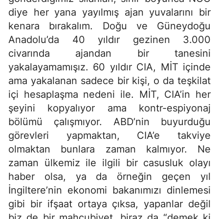
diye her yana yayılmış ajan yuvalarını bir
kenara bırakalım. Doğu ve Güneydoğu
Anadolu’da 40 yıldır gezinen 3.000
civarında ajandan bir tanesini
yakalayamamışız. 60 yıldır CIA, MİT içinde
ama yakalanan sadece bir kişi, o da teşkilat
içi hesaplaşma nedeni ile. MİT, CIA’in her
şeyini kopyalıyor ama kontr-espiyonaj
bölümü çalışmıyor. ABD’nin buyurduğu
görevleri yapmaktan, CIA’e takviye
olmaktan bunlara zaman kalmıyor. Ne
zaman ülkemiz ile ilgili bir casusluk olayı
haber olsa, ya da örneğin geçen yıl
İngiltere’nin ekonomi bakanımızı dinlemesi
gibi bir ifşaat ortaya çıksa, yapanlar değil
biz de bir mahcubiyet, biraz da “demek ki