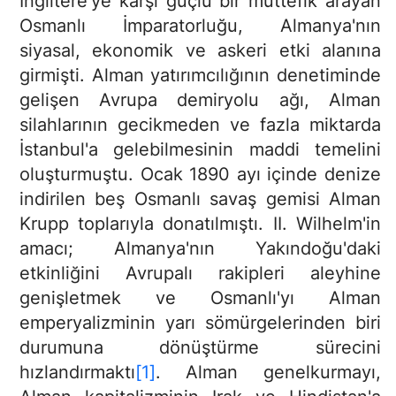
İngiltere'ye karşı güçlü bir müttefik arayan
Osmanlı İmparatorluğu, Almanya'nın
siyasal, ekonomik ve askeri etki alanına
girmişti. Alman yatırımcılığının denetiminde
gelişen Avrupa demiryolu ağı, Alman
silahlarının gecikmeden ve fazla miktarda
İstanbul'a gelebilmesinin maddi temelini
oluşturmuştu. Ocak 1890 ayı içinde denize
indirilen beş Os­manlı savaş gemisi Alman
Krupp toplarıyla donatılmıştı. II. Wilhelm'in
amacı; Almanya'nın Yakındoğu'daki
etkinliğini Avrupalı rakipleri aleyhine
genişletmek ve Osmanlı'yı Alman
emperyalizminin yarı sömürgelerinden biri
durumuna dönüştürme sürecini
hızlandırmaktı
[1]
. Alman genelkurmayı,