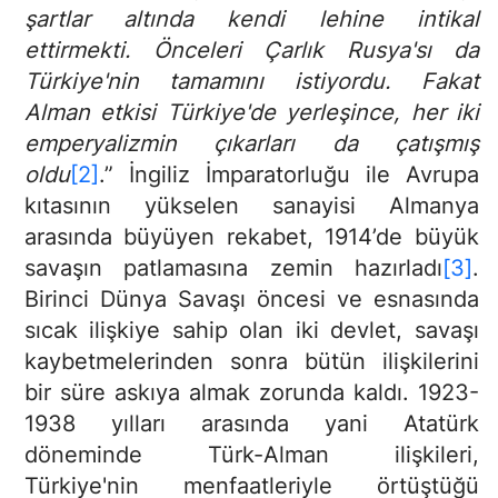
şartlar altında kendi lehine intikal
ettirmekti. Önceleri Çarlık Rusya'sı da
Türkiye'nin tamamını istiyordu. Fakat
Alman etkisi Türkiye'de yerleşince, her iki
emperyalizmin çıkarları da çatışmış
oldu
[2]
.” İngiliz İmparatorluğu ile Avrupa
kıtasının yükselen sanayisi Almanya
arasında büyüyen rekabet, 1914’de büyük
savaşın patlamasına zemin hazırladı
[3]
.
Birinci Dünya Savaşı öncesi ve esnasında
sıcak ilişkiye sahip olan iki devlet, savaşı
kaybetmelerinden sonra bütün ilişkilerini
bir süre askıya almak zorunda kaldı. 1923-
1938 yılları arasında yani Atatürk
döneminde Türk-Alman ilişkileri,
Türkiye'nin menfaatleriyle örtüştüğü