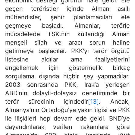
ekonomik desteği görünür hale geldi. Ele
geçen teröristler içinde Alman asıllı
mühendisler, şehir planlamacıları ele
geçmeye başladı. Almanlar, terörle
mücadelede TSK.nın kullandığı Alman
menşeli silah ve aracı sorun haline
getirmeye başladılar. PKK’yı terör örgütü
listesine aldılar ama faaliyetlerini
engellemek için göstermelik birkaç
sorgulama dışında hiçbir şey yapmadılar.
2003 sonrasında PKK, Irak’a yerleşen
ABD’nin dolaylı-dolaysız denetiminde bir
terör sürecinin içindedir
[13]
. Ancak,
Almanya’nın Ortadoğu’ya yakın ilgisi ve PKK
ile ilişkileri hep devam ede geldi. BND’ye
dayandırılarak verilen rakamlara göre