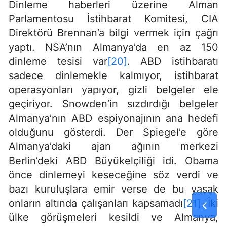
Dinleme haberleri üzerine Alman
Parlamentosu İstihbarat Komitesi, CIA
Direktörü Brennan’a bilgi vermek için çağrı
yaptı. NSA’nın Almanya’da en az 150
dinleme tesisi var
[20]
. ABD istihbaratı
sadece dinlemekle kalmıyor, istihbarat
operasyonları yapıyor, gizli belgeler ele
geçiriyor. Snowden’in sızdırdığı belgeler
Almanya’nın ABD espiyonajının ana hedefi
olduğunu gösterdi. Der Spiegel’e göre
Almanya’daki ajan ağının merkezi
Berlin’deki ABD Büyükelçiliği idi. Obama
önce dinlemeyi keseceğine söz verdi ve
bazı kuruluşlara emir verse de bu yasak
onların altında çalışanları kapsamadı
[21]
. İki
ülke görüşmeleri kesildi ve Almanya,