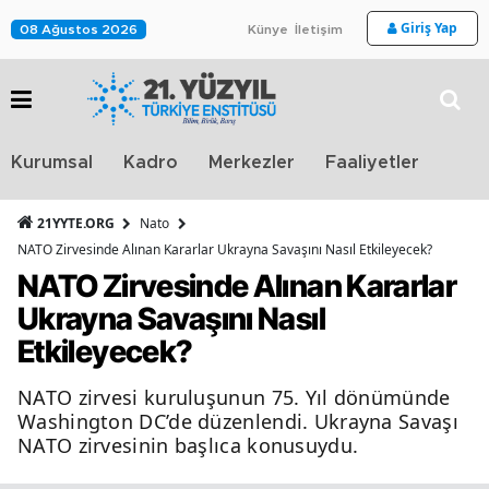
Giriş Yap
08 Ağustos 2026
Künye
İletişim
Stra
Kurumsal
Kadro
Merkezler
Faaliyetler
TV
21YYTE.ORG
Nato
NATO Zirvesinde Alınan Kararlar Ukrayna Savaşını Nasıl Etkileyecek?
NATO Zirvesinde Alınan Kararlar
Ukrayna Savaşını Nasıl
Etkileyecek?
NATO zirvesi kuruluşunun 75. Yıl dönümünde
Washington DC’de düzenlendi. Ukrayna Savaşı
NATO zirvesinin başlıca konusuydu.