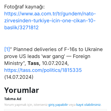
Fotoğraf kaynağı:
https://www.aa.com.tr/tr/gundem/nato-
zirvesinden-turkiye-icin-one-cikan-10-
baslik/3271812
[1]
“ Planned deliveries of F-16s to Ukraine
prove US leads 'war gang' — Foreign
Ministry”,
Tass,
10.07.2024,
https://tass.com/politics/1815335
(14.07.2024)
Yorumlar
Takma Ad
Yorum yapmak için, isterseniz
giriş yapabilir
veya
kayıt olabilirsiniz
.