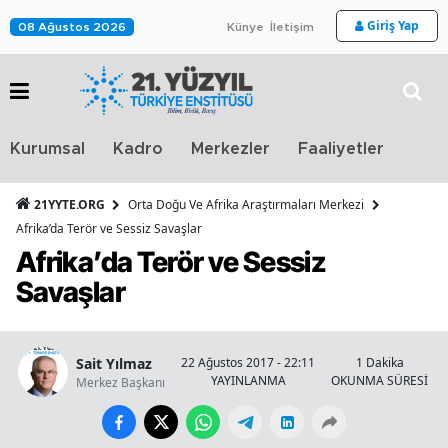
Giriş Yap
08 Ağustos 2026
Künye
İletişim
Stra
Kurumsal
Kadro
Merkezler
Faaliyetler
TV
21YYTE.ORG
Orta Doğu Ve Afrika Araştırmaları Merkezi
Afrika’da Terör ve Sessiz Savaşlar
Afrika’da Terör ve Sessiz
Savaşlar
Sait Yılmaz
22 Ağustos 2017 - 22:11
1 Dakika
YAYINLANMA
OKUNMA SÜRESİ
Merkez Başkanı