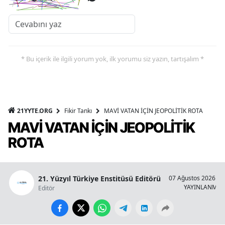
* Bu içerik ile ilgili yorum yok, ilk yorumu siz yazın, tartışalım *
21YYTE.ORG
Fikir Tankı
MAVİ VATAN İÇİN JEOPOLİTİK ROTA
MAVİ VATAN İÇİN JEOPOLİTİK
ROTA
21. Yüzyıl Türkiye Enstitüsü Editörü
07 Ağustos 2026 - 1
YAYINLANMA
Editör