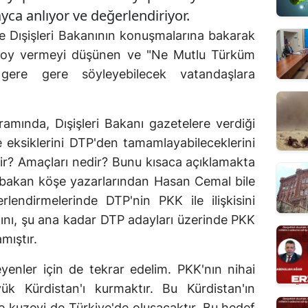
ayca anlıyor ve değerlendiriyor.
 Dışişleri Bakanının konuşmalarına bakarak
e oy vermeyi düşünen ve "Ne Mutlu Türküm
ere gere söyleyebilecek vatandaşlara
amında, Dışişleri Bakanı gazetelere verdiği
 eksiklerini DTP'den tamamlayabileceklerini
ir? Amaçları nedir? Bunu kısaca açıklamakta
 bakan köşe yazarlarından Hasan Cemal bile
lendirmelerinde DTP'nin PKK ile ilişkisini
nı, şu ana kadar DTP adayları üzerinde PKK
mıştır.
meyenler için de tekrar edelim. PKK'nın nihai
ük Kürdistan'ı kurmaktır. Bu Kürdistan'ın
de kuzeyi de Türkiye'de oluşacaktır. Bu hedef