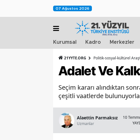
07 Ağustos 2026
Kurumsal
Kadro
Merkezler
21YYTE.ORG
Politik-sosyal-kültürel Ara
Adalet Ve Kalk
Seçim kararı alındıktan son
çeşitli vaatlerde bulunuyorla
Alaettin Parmaksız
10 Temmu
YAY
Uzmanlar