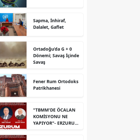
Sapma, İnhiraf,
Dalalet, Gaflet
Ortadoğu’da G + 0
Dönemi; Savaş İçinde
Savaş
Fener Rum Ortodoks
Patrikhanesi
"TBMM'DE ÖCALAN
KOMİSYONU NE
YAPIYOR"- ERZURUM
PANELİ