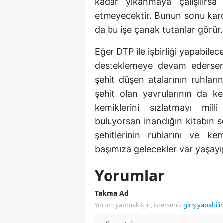
kadar yıkanmaya çalışılırsa 
etmeyecektir. Bunun sonu kard
da bu işe çanak tutanlar görür.
Eğer DTP ile işbirliği yapabilece
desteklemeye devam edersen,
şehit düşen atalarının ruhları
şehit olan yavrularının da kem
kemiklerini sızlatmayı mil
buluyorsan inandığın kitabın s
şehitlerinin ruhlarını ve ke
başımıza gelecekler var yaşayı
Yorumlar
Takma Ad
Yorum yapmak için, isterseniz
giriş yapabilir