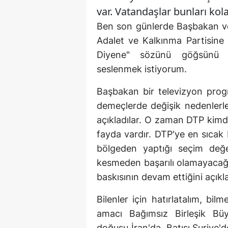
var. Vatandaşlar bunları kol
Ben son günlerde Başbakan ve
Adalet ve Kalkınma Partisin
Diyene" sözünü göğsünü g
seslenmek istiyorum.
Başbakan bir televizyon progr
demeçlerde değişik nedenlerle
açıkladılar. O zaman DTP kimd
fayda vardır. DTP'ye en sıcak
bölgeden yaptığı seçim değer
kesmeden başarılı olamayacağı
baskısının devam ettiğini açıkla
Bilenler için hatırlatalım, bil
amacı Bağımsız Birleşik Büy
doğusu İran'da, Batısı Suriye'