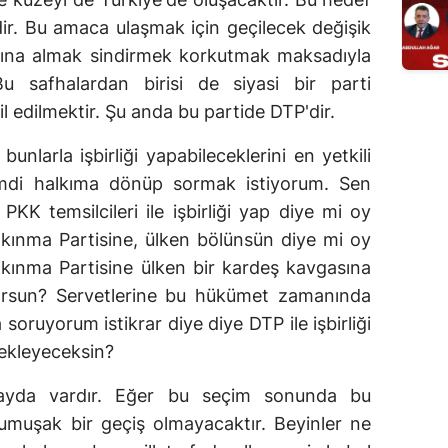
dir. Bu amaca ulaşmak için geçilecek değişik
ltına almak sindirmek korkutmak maksadıyla
Bu safhalardan birisi de siyasi bir parti
 edilmektir. Şu anda bu partide DTP'dir.
unlarla işbirliği yapabileceklerini en yetkili
Şimdi halkıma dönüp sormak istiyorum. Sen
PKK temsilcileri ile işbirliği yap diye mi oy
kınma Partisine, ülken bölünsün diye mi oy
kınma Partisine ülken bir kardeş kavgasına
yorsun? Servetlerine bu hükümet zamanında
oruyorum istikrar diye diye DTP ile işbirliği
tekleyeceksin?
ayda vardır. Eğer bu seçim sonunda bu
 yumuşak bir geçiş olmayacaktır. Beyinler ne