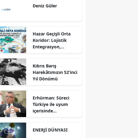
Deniz Güler
Hazar Geçişli Orta
Koridor: Lojistik
Entegrasyon,
Bölgesel İş Birliği ve
Kuzey Koridoru
Kıbrıs Barış
Karşısında Rekabet
Harekâtımızın 52’inci
Gücü
Yıl Dönümü
Erhürman: Süreci
Türkiye ile uyum
içerisinde
yürütüyoruz?!
ENERJİ DÜNYASI