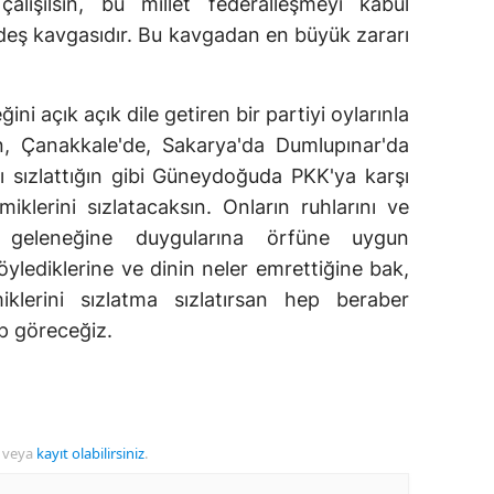
çalışılsın, bu millet federalleşmeyi kabul
eş kavgasıdır. Bu kavgadan en büyük zararı
ğini açık açık dile getiren bir partiyi oylarınla
 Çanakkale'de, Sakarya'da Dumlupınar'da
nı sızlattığın gibi Güneydoğuda PKK'ya karşı
iklerini sızlatacaksın. Onların ruhlarını ve
li geleneğine duygularına örfüne uygun
öylediklerine ve dinin neler emrettiğine bak,
miklerini sızlatma sızlatırsan hep beraber
p göreceğiz.
veya
kayıt olabilirsiniz
.