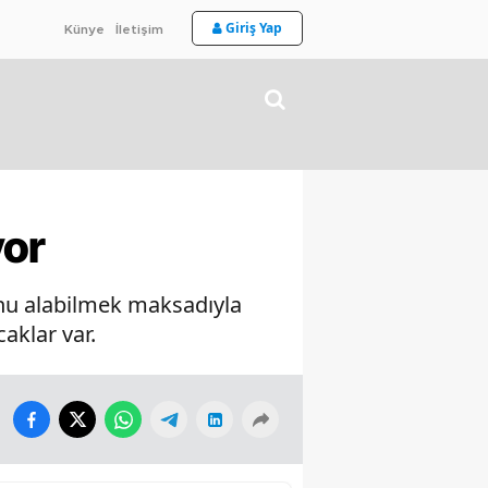
Giriş Yap
Künye
İletişim
yor
unu alabilmek maksadıyla
aklar var.