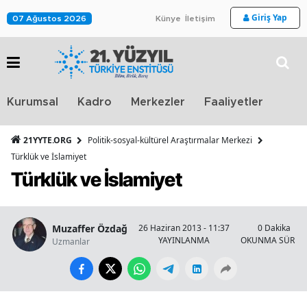
Giriş Yap
07 Ağustos 2026
Künye
İletişim
Stra
Kurumsal
Kadro
Merkezler
Faaliyetler
TV
21YYTE.ORG
Politik-sosyal-kültürel Araştırmalar Merkezi
Türklük ve İslamiyet
Türklük ve İslamiyet
Muzaffer Özdağ
26 Haziran 2013 - 11:37
0 Dakika
YAYINLANMA
OKUNMA SÜRESİ
Uzmanlar