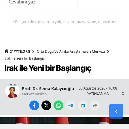
* Bu içerik ile ilgili yorum yok, ilk yorumu siz yazın, tartışalım *
21YYTE.ORG
Orta Doğu Ve Afrika Araştırmaları Merkezi
Irak ile Yeni bir Başlangıç
Irak ile Yeni bir Başlangıç
Prof. Dr. Sema Kalaycıoğlu
05 Ağustos 2026 - 16:08
YAYINLANMA
OKU
Merkez Başkanı