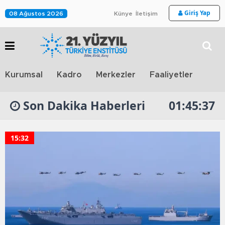
Giriş Yap
08 Ağustos 2026
Künye
İletişim
Stra
Kurumsal
Kadro
Merkezler
Faaliyetler
TV
Son Dakika Haberleri
01:45:37
15:32