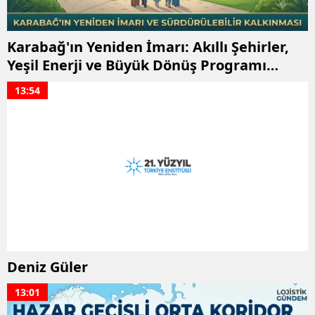
Karabağ'ın Yeniden İmarı: Akıllı Şehirler,
Yeşil Enerji ve Büyük Dönüş Programı
Ekseninde Sürdürülebilir Kalkınma
13:54
Deniz Güler
13:01