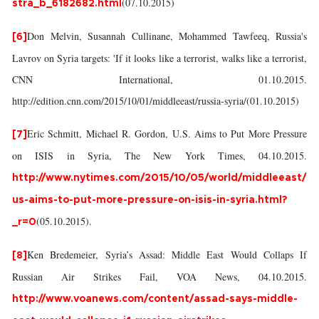
(07.10.2015)
stra_b_6182682.html
Don Melvin, Susannah Cullinane, Mohammed Tawfeeq, Russia's
[6]
Lavrov on Syria targets: 'If it looks like a terrorist, walks like a terrorist,
CNN International, 01.10.2015.
http://edition.cnn.com/2015/10/01/middleeast/russia-syria/(01.10.2015)
Eric Schmitt, Michael R. Gordon, U.S. Aims to Put More Pressure
[7]
on ISIS in Syria, The New York Times, 04.10.2015.
http://www.nytimes.com/2015/10/05/world/middleeast/
us-aims-to-put-more-pressure-on-isis-in-syria.html?
(05.10.2015).
_r=0
Ken Bredemeier, Syria’s Assad: Middle East Would Collaps If
[8]
Russian Air Strikes Fail, VOA News, 04.10.2015.
http://www.voanews.com/content/assad-says-middle-