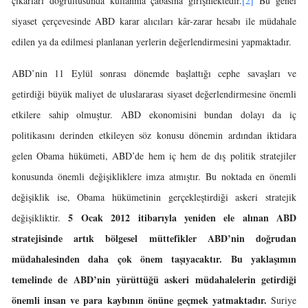
çıkarları doğrultusunda kullanma çabasına girişmektedir.
[2]
Bu genel
siyaset çerçevesinde ABD karar alıcıları kâr-zarar hesabı ile müdahale
edilen ya da edilmesi planlanan yerlerin değerlendirmesini yapmaktadır.
ABD’nin 11 Eylül sonrası dönemde başlattığı cephe savaşları ve
getirdiği büyük maliyet de uluslararası siyaset değerlendirmesine önemli
etkilere sahip olmuştur. ABD ekonomisini bundan dolayı da iç
politikasını derinden etkileyen söz konusu dönemin ardından iktidara
gelen Obama hükümeti, ABD’de hem iç hem de dış politik stratejiler
konusunda önemli değişikliklere imza atmıştır. Bu noktada en önemli
değişiklik ise, Obama hükümetinin gerçekleştirdiği askeri stratejik
5 Ocak 2012 itibarıyla yeniden ele alınan ABD
değişikliktir.
stratejisinde artık bölgesel müttefikler ABD’nin doğrudan
müdahalesinden daha çok önem taşıyacaktır. Bu yaklaşımın
temelinde de ABD’nin yürüttüğü askeri müdahalelerin getirdiği
önemli insan ve para kaybının önüne geçmek yatmaktadır.
Suriye