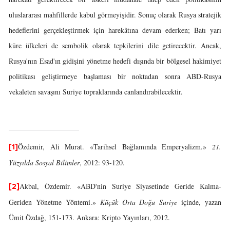
uluslararası mahfillerde kabul görmeyişidir. Sonuç olarak Rusya stratejik
hedeflerini gerçekleştirmek için harekâtına devam ederken; Batı yarı
küre ülkeleri de sembolik olarak tepkilerini dile getirecektir. Ancak,
Rusya'nın Esad'ın gidişini yönetme hedefi dışında bir bölgesel hakimiyet
politikası geliştirmeye başlaması bir noktadan sonra ABD-Rusya
vekaleten savaşını Suriye topraklarında canlandırabilecektir.
Özdemir, Ali Murat. «Tarihsel Bağlamında Emperyalizm.»
21.
[1]
Yüzyılda Sosyal Bilimler
, 2012: 93-120.
Akbal, Özdemir. «ABD'nin Suriye Siyasetinde Geride Kalma-
[2]
Geriden Yönetme Yöntemi.»
Küçük Orta Doğu Suriye
içinde, yazan
Ümit Özdağ, 151-173. Ankara: Kripto Yayınları, 2012.