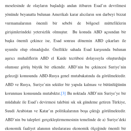
meselesinde de olayların başladığı andan itibaren Esad’ın devrilmesi
yönünde beyanatta bulunan Amerikalı karar alıcıların son darbeyi bizzat
vurmamalarının önemli bir sebebi de bölgesel müttefiklerin
girişimlerindeki yetersizlik olmuştur. Bu konuda ABD açısından bir
başka önemli çekince ise, Esad sonrası dönemin ABD çıkarları ile
uyumlu olup olmadığıdır. Özellikle sahada Esad karşısında bulunan
aşırıcı muhaliflerin ABD el Kaide tecrübesi dolayısıyla oluşturduğu
olumsuz görüş büyük bir etkendir. ABD’nin bu çekincesi Suriye’nin
geleceği konusunda ABD-Rusya genel mutabakatında da görülmektedir.
ABD ve Rusya, Suriye’nin seküler bir yapıda kalması ve bütünlüğünün
korunması konusunda mutabıktır.
[3]
Bu noktada ABD’nin Suriye’ye bir
müdahale ile Esad’ı devirmesi talebini sık sık gündeme getiren Türkiye,
Suudi Arabistan ve Katar’ın politikalarının boşa çıktığı görülmektedir.
ABD’nin bu talepleri gerçekleştirmemesinin temelinde de a) Suriye’deki
ekonomik faaliyet alanının uluslararası ekonomik ölçeğinde önemli bir