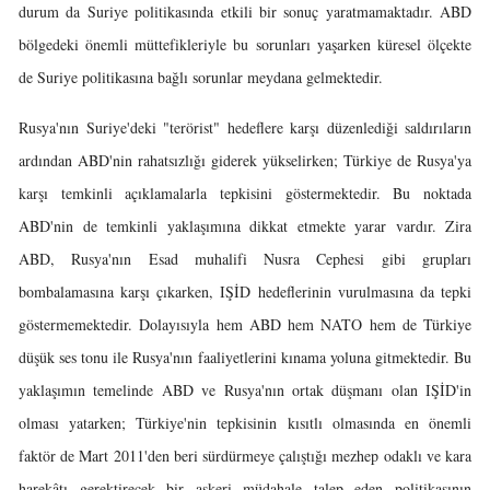
durum da Suriye politikasında etkili bir sonuç yaratmamaktadır. ABD
bölgedeki önemli müttefikleriyle bu sorunları yaşarken küresel ölçekte
de Suriye politikasına bağlı sorunlar meydana gelmektedir.
Rusya'nın Suriye'deki "terörist" hedeflere karşı düzenlediği saldırıların
ardından ABD'nin rahatsızlığı giderek yükselirken; Türkiye de Rusya'ya
karşı temkinli açıklamalarla tepkisini göstermektedir. Bu noktada
ABD'nin de temkinli yaklaşımına dikkat etmekte yarar vardır. Zira
ABD, Rusya'nın Esad muhalifi Nusra Cephesi gibi grupları
bombalamasına karşı çıkarken, IŞİD hedeflerinin vurulmasına da tepki
göstermemektedir. Dolayısıyla hem ABD hem NATO hem de Türkiye
düşük ses tonu ile Rusya'nın faaliyetlerini kınama yoluna gitmektedir. Bu
yaklaşımın temelinde ABD ve Rusya'nın ortak düşmanı olan IŞİD'in
olması yatarken; Türkiye'nin tepkisinin kısıtlı olmasında en önemli
faktör de Mart 2011'den beri sürdürmeye çalıştığı mezhep odaklı ve kara
harekâtı gerektirecek bir askeri müdahale talep eden politikasının