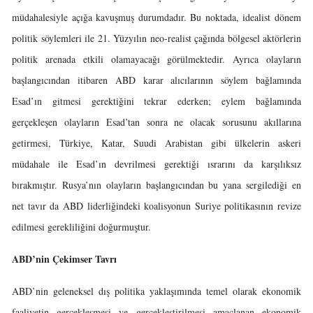
müdahalesiyle açığa kavuşmuş durumdadır. Bu noktada, idealist dönem
politik söylemleri ile 21. Yüzyılın neo-realist çağında bölgesel aktörlerin
politik arenada etkili olamayacağı görülmektedir. Ayrıca olayların
başlangıcından itibaren ABD karar alıcılarının söylem bağlamında
Esad’ın gitmesi gerektiğini tekrar ederken; eylem bağlamında
gerçekleşen olayların Esad’tan sonra ne olacak sorusunu akıllarına
getirmesi, Türkiye, Katar, Suudi Arabistan gibi ülkelerin askeri
müdahale ile Esad’ın devrilmesi gerektiği ısrarını da karşılıksız
bırakmıştır. Rusya’nın olayların başlangıcından bu yana sergilediği en
net tavır da ABD liderliğindeki koalisyonun Suriye politikasının revize
edilmesi gerekliliğini doğurmuştur.
ABD’nin Çekimser Tavrı
ABD’nin geleneksel dış politika yaklaşımında temel olarak ekonomik
faaliyetin gerçekleşmesi ve gerçekleştirilmesi amaçlanan ekonomik