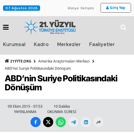
Giriş Yap
07 Ağustos 2026
Künye
İletişim
Stra
Kurumsal
Kadro
Merkezler
Faaliyetler
TV
21YYTE.ORG
Amerika Araştırmaları Merkezi
ABD’nin Suriye Politikasındaki Dönüşüm
ABD’nin Suriye Politikasındaki
Dönüşüm
09 Ekim 2015 - 07:53
10 Dakika
YAYINLANMA
OKUNMA SÜRESİ