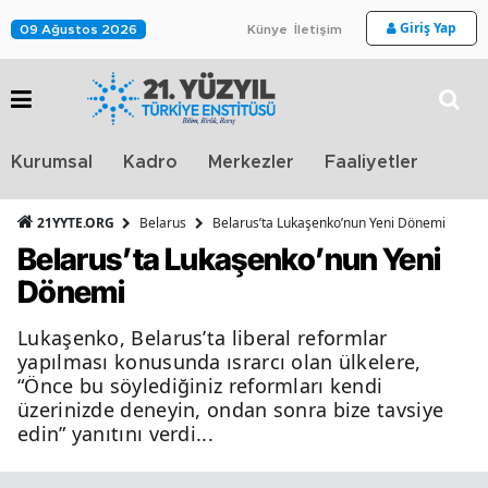
Giriş Yap
09 Ağustos 2026
Künye
İletişim
Stra
Kurumsal
Kadro
Merkezler
Faaliyetler
TV
21YYTE.ORG
Belarus
Belarus’ta Lukaşenko’nun Yeni Dönemi
Belarus’ta Lukaşenko’nun Yeni
Dönemi
Lukaşenko, Belarus’ta liberal reformlar
yapılması konusunda ısrarcı olan ülkelere,
“Önce bu söylediğiniz reformları kendi
üzerinizde deneyin, ondan sonra bize tavsiye
edin” yanıtını verdi...