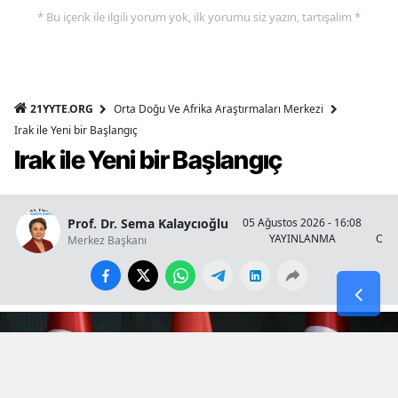
* Bu içerik ile ilgili yorum yok, ilk yorumu siz yazın, tartışalım *
21YYTE.ORG
Orta Doğu Ve Afrika Araştırmaları Merkezi
Irak ile Yeni bir Başlangıç
Irak ile Yeni bir Başlangıç
Prof. Dr. Sema Kalaycıoğlu
05 Ağustos 2026 - 16:08
YAYINLANMA
OKU
Merkez Başkanı