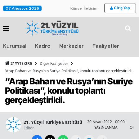
Giriş Yap
07 Ağustos 2026
Künye
İletişim
Stra
Kurumsal
Kadro
Merkezler
Faaliyetler
TV
21YYTE.ORG
Diğer Faaliyetler
“Arap Baharı ve Rusya’nın Suriye Politikası”, konulu toplantı gerçekleştirildi.
“Arap Baharı ve Rusya’nın Suriye
Politikası”, konulu toplantı
gerçekleştirildi.
21. Yüzyıl Türkiye Enstitüsü
20 Nisan 2012 - 00:00
YAYINLANMA
OKUN
Editör