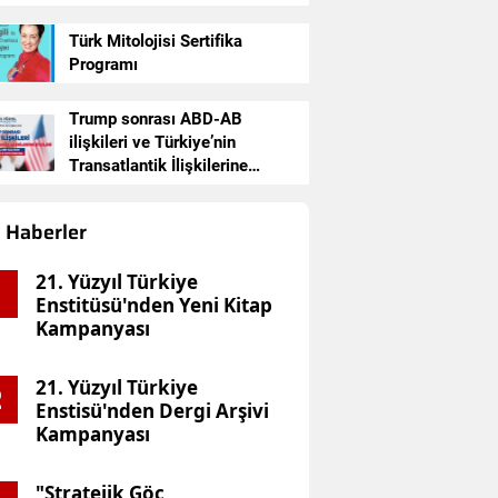
KOMİSYONU NE YAPI
SİVAS PANELİ
Türk Mitolojisi Sertifika
Programı
Aycan Şap
15 Haziran 2026 Tarihinde Yazdı
Trump sonrası ABD-AB
ilişkileri ve Türkiye’nin
Transatlantik İlişkilerine
Etkileri
Haberler
21. Yüzyıl Türkiye
Enstitüsü'nden Yeni Kitap
Kampanyası
21. Yüzyıl Türkiye
2
Enstisü'nden Dergi Arşivi
Kampanyası
"Stratejik Göç