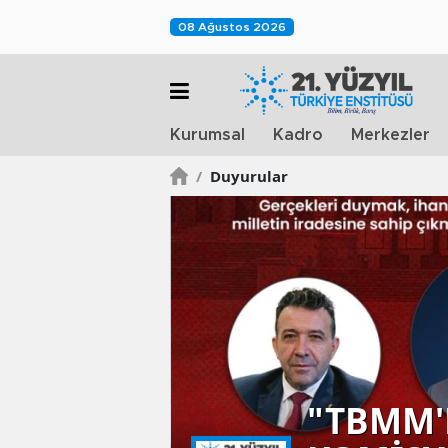
08 Ağustos 2026
Kurumsal
Kadro
Merkezler
/
Duyurular
"TBMM'