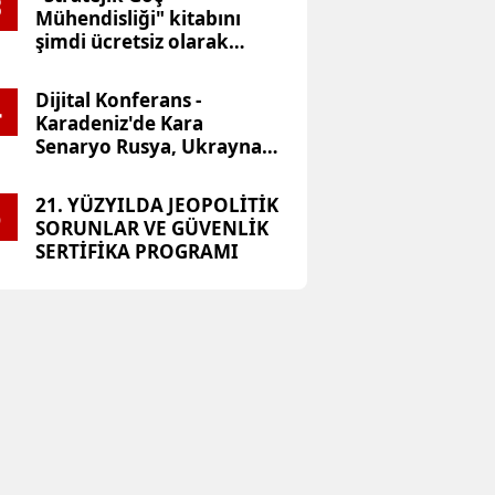
3
Mühendisliği" kitabını
şimdi ücretsiz olarak
okuyabilirsiniz
Dijital Konferans -
4
Karadeniz'de Kara
Senaryo Rusya, Ukrayna-
ABD Gerilimi
21. YÜZYILDA JEOPOLİTİK
5
SORUNLAR VE GÜVENLİK
SERTİFİKA PROGRAMI