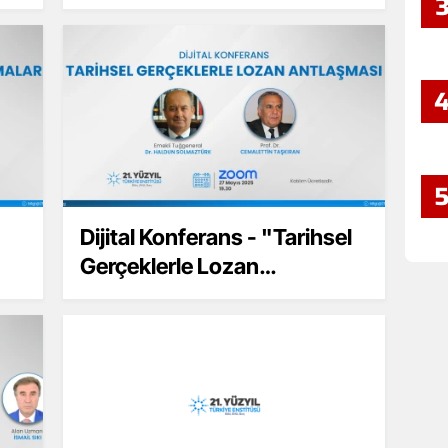
– “Türkiye'de Anayasa Yapım
Tartışmaları”
Dijital Konferans - "Tarihsel
Gerçeklerle Lozan
Antlaşması"