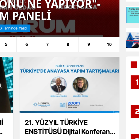
ONU NE YAPIYOR"-
M PANELİ
6 Tarihinde Yazdı
5
6
7
8
9
10
1
İ
21. YÜZYIL TÜRKİYE
ENSTİTÜSÜ Dijital Konferans