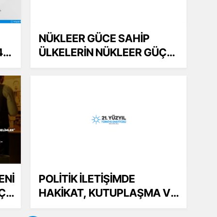
NÜKLEER GÜCE SAHİP
4
ÜLKELERİN NÜKLEER GÜÇ
VE POLİTİKALARI
ENİ
POLİTİK İLETİŞİMDE
Çİ
HAKİKAT, KUTUPLAŞMA VE
EPİSTEMİK ARKA PLANI - 26