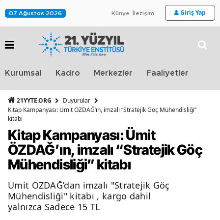
Giriş Yap
07 Ağustos 2026
Künye
İletişim
Stra
Kurumsal
Kadro
Merkezler
Faaliyetler
TV
21YYTE.ORG
Duyurular
Kitap Kampanyası: Ümit ÖZDAĞ’ın, imzalı “Stratejik Göç Mühendisliği”
kitabı
Kitap Kampanyası: Ümit
ÖZDAĞ’ın, imzalı “Stratejik Göç
Mühendisliği” kitabı
Ümit ÖZDAĞ’dan imzalı "Stratejik Göç
Mühendisliği" kitabı , kargo dahil
yalnızca Sadece 15 TL