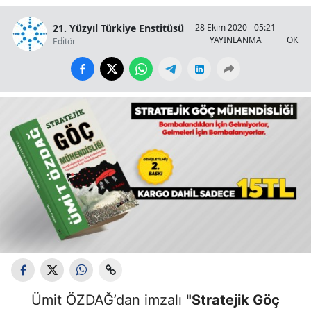
21. Yüzyıl Türkiye Enstitüsü
28 Ekim 2020 - 05:21
1
YAYINLANMA
OKUN
Editör
Ümit ÖZDAĞ’dan imzalı
"Stratejik Göç