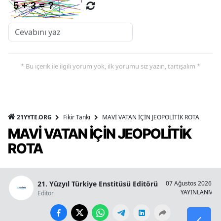
* Bu içerik ile ilgili yorum yok, ilk yorumu siz yazın, tartışalım *
21YYTE.ORG
Fikir Tankı
MAVİ VATAN İÇİN JEOPOLİTİK ROTA
MAVİ VATAN İÇİN JEOPOLİTİK
ROTA
21. Yüzyıl Türkiye Enstitüsü Editörü
07 Ağustos 2026 - 1
YAYINLANMA
Editör