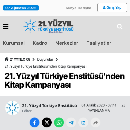
Giriş Yap
07 Ağustos 2026
Künye
İletişim
Stra
Kurumsal
Kadro
Merkezler
Faaliyetler
TV
21YYTE.ORG
Duyurular
21. Yüzyıl Türkiye Enstitüsü'nden Kitap Kampanyası
21. Yüzyıl Türkiye Enstitüsü'nden
Kitap Kampanyası
21. Yüzyıl Türkiye Enstitüsü
01 Aralık 2020 - 07:41
28 Ar
YAYINLANMA
G
Editör