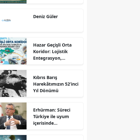
Dönüş Programı
Ekseninde
Deniz Güler
Sürdürülebilir
Kalkınma
Hazar Geçişli Orta
Koridor: Lojistik
Entegrasyon,
Bölgesel İş Birliği ve
Kuzey Koridoru
Kıbrıs Barış
Karşısında Rekabet
Harekâtımızın 52’inci
Gücü
Yıl Dönümü
Erhürman: Süreci
Türkiye ile uyum
içerisinde
yürütüyoruz?!