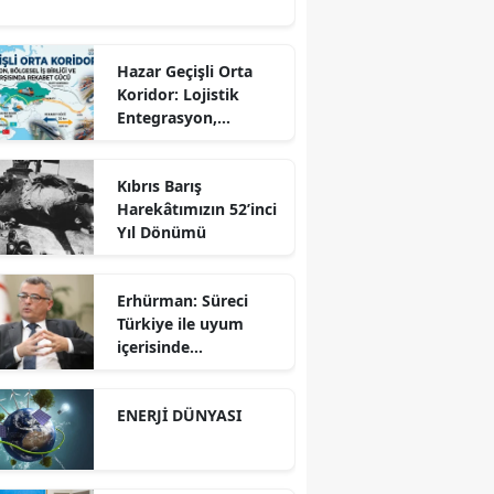
Hazar Geçişli Orta
Koridor: Lojistik
Entegrasyon,
Bölgesel İş Birliği ve
Kuzey Koridoru
Kıbrıs Barış
Karşısında Rekabet
Harekâtımızın 52’inci
Gücü
Yıl Dönümü
Erhürman: Süreci
Türkiye ile uyum
içerisinde
yürütüyoruz?!
ENERJİ DÜNYASI