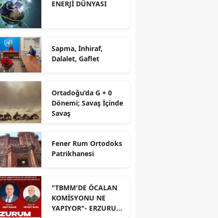
ENERJİ DÜNYASI
Sapma, İnhiraf,
Dalalet, Gaflet
Ortadoğu’da G + 0
Dönemi; Savaş İçinde
Savaş
Fener Rum Ortodoks
Patrikhanesi
"TBMM'DE ÖCALAN
KOMİSYONU NE
YAPIYOR"- ERZURUM