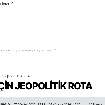
 kaçtır?
yorum yok, ilk yorumu siz yazın, tartışalım *
İÇİN JEOPOLİTİK ROTA
ÇİN JEOPOLİTİK ROTA
Editörü
07 Ağustos 2026 - 15:32
07 Ağustos 2026 - 15:36
36 Dakika