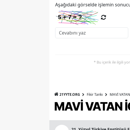
Aşağıdaki görselde işlemin sonucu
* Bu içerik ile ilgili 
21YYTE.ORG
Fikir Tankı
MAVİ VATAN 
MAVİ VATAN İ
21. Yüzyıl Türkiye Enstitüsü 