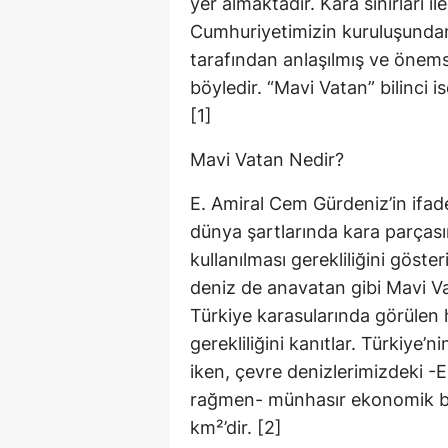
yer almaktadır. Kara sınırları i
Cumhuriyetimizin kuruluşundan
tarafından anlaşılmış ve önems
böyledir. “Mavi Vatan” bilinci 
[1]
Mavi Vatan Nedir?
E. Amiral Cem Gürdeniz’in ifa
dünya şartlarında kara parçasına
kullanılması gerekliliğini göste
deniz de anavatan gibi Mavi Va
Türkiye karasularında görülen h
gerekliliğini kanıtlar. Türkiye’
iken, çevre denizlerimizdeki -
rağmen- münhasır ekonomik bö
km²’dir. [2]