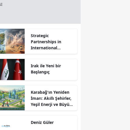
Sİ
Strategic
Partnerships in
International
Relations: Reality or
Fantasy?
Irak ile Yeni bir
Başlangıç
Karabağ'ın Yeniden
İmarı: Akıllı Şehirler,
Yeşil Enerji ve Büyük
Dönüş Programı
Ekseninde
Deniz Güler
Sürdürülebilir
Kalkınma