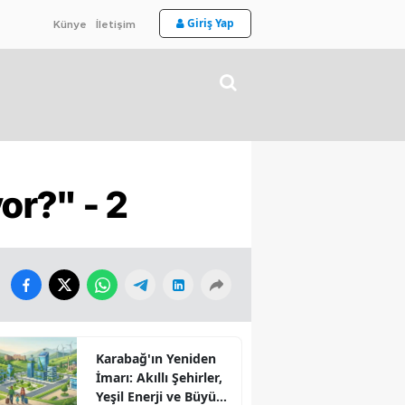
Giriş Yap
Künye
İletişim
r?" - 2
Karabağ'ın Yeniden
İmarı: Akıllı Şehirler,
Yeşil Enerji ve Büyük