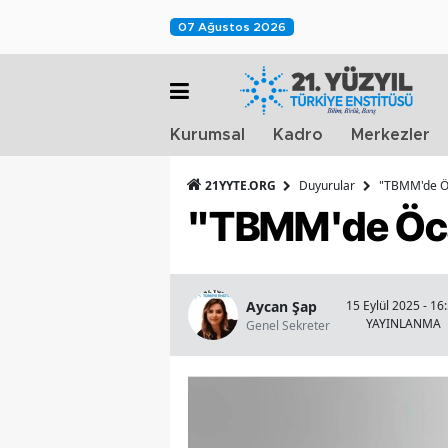
07 Ağustos 2026
Kurumsal
Kadro
Merkezler
21YYTE.ORG
Duyurular
"TBMM'de Öc
"TBMM'de Öca
Aycan Şap
15 Eylül 2025 - 16
YAYINLANMA
Genel Sekreter