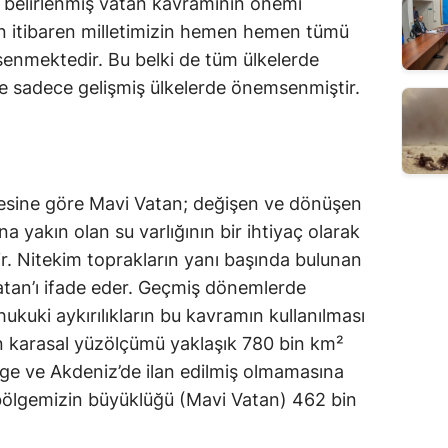
le belirlenmiş vatan kavramının önemi 
 itibaren milletimizin hemen hemen tümü 
enmektedir. Bu belki de tüm ülkelerde 
ise sadece gelişmiş ülkelerde önemsenmiştir. 
desine göre Mavi Vatan; değişen ve dönüşen 
 yakın olan su varlığının bir ihtiyaç olarak 
rir. Nitekim toprakların yanı başında bulunan 
tan’ı ifade eder. Geçmiş dönemlerde 
ukuki aykırılıkların bu kavramın kullanılması 
nin karasal yüzölçümü yaklaşık 780 bin km² 
Ege ve Akdeniz’de ilan edilmiş olmamasına 
lgemizin büyüklüğü (Mavi Vatan) 462 bin 