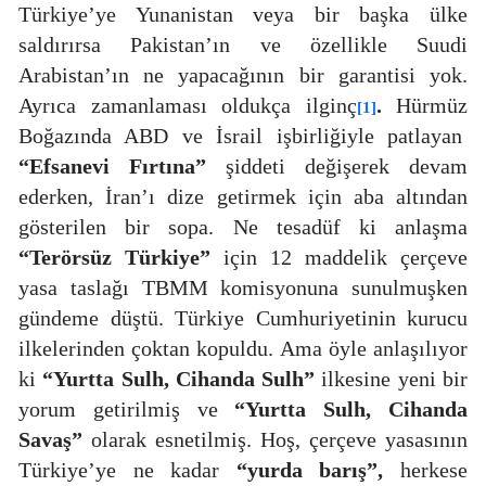
Türkiye’ye Yunanistan veya bir başka ülke
saldırırsa Pakistan’ın ve özellikle Suudi
Arabistan’ın ne yapacağının bir garantisi yok.
Ayrıca zamanlaması oldukça ilginç
.
Hürmüz
[1]
Boğazında ABD ve İsrail işbirliğiyle patlayan
“Efsanevi Fırtına”
şiddeti değişerek devam
ederken, İran’ı dize getirmek için aba altından
gösterilen bir sopa. Ne tesadüf ki anlaşma
“Terörsüz Türkiye”
için 12 maddelik çerçeve
yasa taslağı TBMM komisyonuna sunulmuşken
gündeme düştü. Türkiye Cumhuriyetinin kurucu
ilkelerinden çoktan kopuldu. Ama öyle anlaşılıyor
ki
“Yurtta Sulh, Cihanda Sulh”
ilkesine yeni bir
yorum getirilmiş ve
“Yurtta Sulh, Cihanda
Savaş”
olarak esnetilmiş. Hoş, çerçeve yasasının
Türkiye’ye ne kadar
“yurda barış”,
herkese