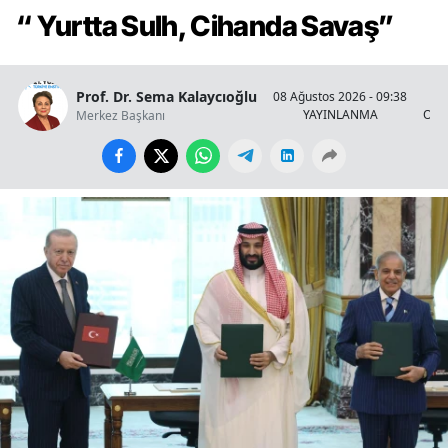
“ Yurtta Sulh, Cihanda Savaş”
Prof. Dr. Sema Kalaycıoğlu
08 Ağustos 2026 - 09:38
YAYINLANMA
OKU
Merkez Başkanı