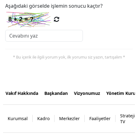
Aşağıdaki görselde işlemin sonucu kaçtır?
* Bu içerik ile ilgili yorum yok, ilk yorumu siz yazın, tartışalım *
Vakıf Hakkında
Başkandan
Vizyonumuz
Yönetim Kurul
Strateji
Kurumsal
Kadro
Merkezler
Faaliyetler
TV