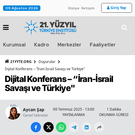
Giriş Yap
09 Ağustos 2026
Künye
İletişim
Stra
Kurumsal
Kadro
Merkezler
Faaliyetler
TV
21YYTE.ORG
Duyurular
Dijital Konferans – “İran-İsrail Savaşı ve Türkiye"
Dijital Konferans – “İran-İsrail
Savaşı ve Türkiye"
Aycan Şap
09 Temmuz 2025 - 13:00
1 Dakika
YAYINLANMA
OKUNMA SÜRESİ
Genel Sekreter