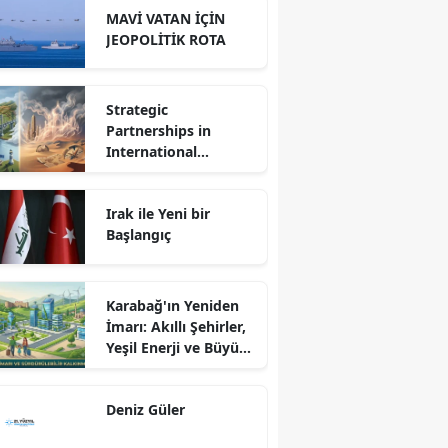
MAVİ VATAN İÇİN
JEOPOLİTİK ROTA
Strategic
Partnerships in
International
Relations: Reality or
Fantasy?
Irak ile Yeni bir
Başlangıç
Karabağ'ın Yeniden
İmarı: Akıllı Şehirler,
Yeşil Enerji ve Büyük
Dönüş Programı
Ekseninde
Deniz Güler
Sürdürülebilir
Kalkınma