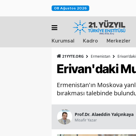
08 Ağustos 2026
Kurumsal
Kadro
Merkezler
21YYTE.ORG
Ermenistan
Erivan'daki
Erivan'daki Mu
Ermenistan'ın Moskova yanlı
bırakması talebinde bulundu
Prof.Dr. Alaeddin Yalçınkaya
Misafir Yazar