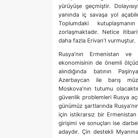
yürüyüşe geçmiştir. Dolayısı
yanında iç savaşa yol açabi
Toplumdaki kutuplaşmanın 
zorlaşmaktadır. Netice itiba
daha fazla Erivan'I vurmuştur.
Rusya'nın Ermenistan ve K
ekonomisinin de önemli ölçüd
alındığında batının Paşiny
Azerbaycan ile barış müza
Moskova'nın tutumu olacaktır
güvenlik problemleri Rusya aç
günümüz şartlarında Rusya'nın
için istikrarsız bir Ermenistan
girişimi ve sonuçları ise darbe
adaydır. Çin destekli Myanmar