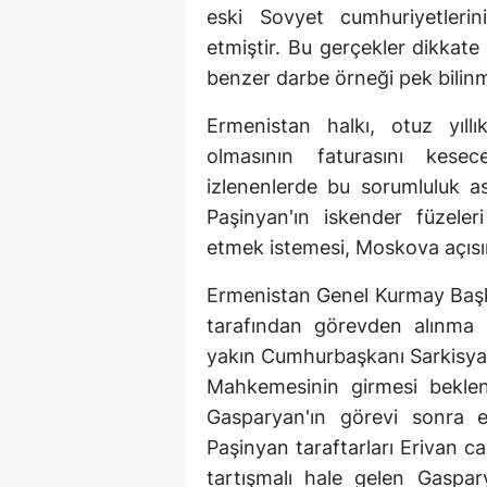
eski Sovyet cumhuriyetlerin
etmiştir. Bu gerçekler dikkate
benzer darbe örneği pek bilin
Ermenistan halkı, otuz yıll
olmasının faturasını kese
izlenenlerde bu sorumluluk as
Paşinyan'ın iskender füzele
etmek istemesi, Moskova açısı
Ermenistan Genel Kurmay Başk
tarafından görevden alınma 
yakın Cumhurbaşkanı Sarkisy
Mahkemesinin girmesi beklen
Gasparyan'ın görevi sonra e
Paşinyan taraftarları Erivan c
tartışmalı hale gelen Gaspar