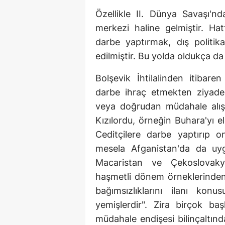
Özellikle II. Dünya Savaşı'n
merkezi haline gelmiştir. Hat
darbe yaptırmak, dış politika
edilmiştir. Bu yolda oldukça da
Bolşevik İhtilalinden itibar
darbe ihraç etmekten ziyade 
veya doğrudan müdahale alışka
Kızılordu, örneğin Buhara'yı 
Ceditçilere darbe yaptırıp o
mesela Afganistan'da da uyg
Macaristan ve Çekoslovaky
haşmetli dönem örneklerindend
bağımsızlıklarını ilanı kon
yemişlerdir". Zira birçok b
müdahale endişesi bilinçaltın