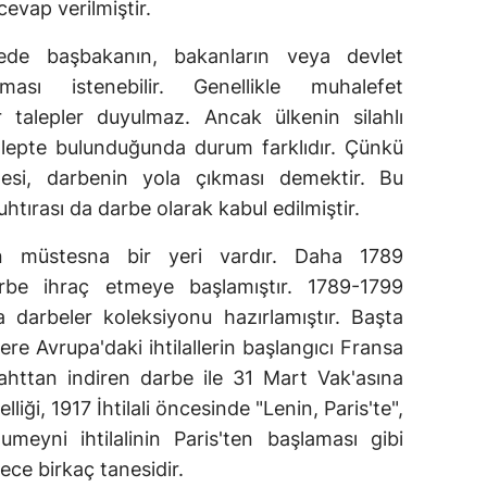
evap verilmiştir.
de başbakanın, bakanların veya devlet
ması istenebilir. Genellikle muhalefet
 talepler duyulmaz. Ancak ülkenin silahlı
talepte bulunduğunda durum farklıdır. Çünkü
emesi, darbenin yola çıkması demektir. Bu
tırası da darbe olarak kabul edilmiştir.
'nın müstesna bir yeri vardır. Daha 1789
rbe ihraç etmeye başlamıştır. 1789-1799
 darbeler koleksiyonu hazırlamıştır. Başta
re Avrupa'daki ihtilallerin başlangıcı Fransa
tahttan indiren darbe ile 31 Mart Vak'asına
liği, 1917 İhtilali öncesinde "Lenin, Paris'te",
meyni ihtilalinin Paris'ten başlaması gibi
ce birkaç tanesidir.