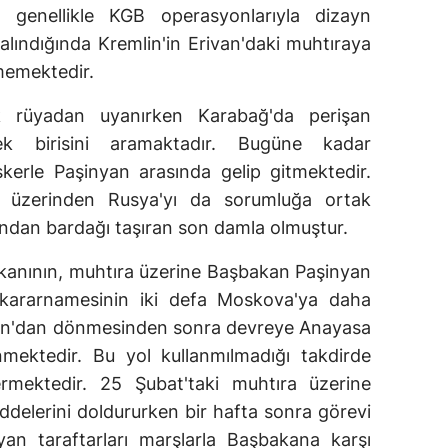
i genellikle KGB operasyonlarıyla dizayn
 alındığında Kremlin'in Erivan'daki muhtıraya
memektedir.
ık rüyadan uyanırken Karabağ'da perişan
cek birisini aramaktadır. Bugüne kadar
kerle Paşinyan arasında gelip gitmektedir.
ri üzerinden Rusya'yı da sorumluğa ortak
ndan bardağı taşıran son damla olmuştur.
anının, muhtıra üzerine Başbakan Paşinyan
kararnamesinin iki defa Moskova'ya daha
an'dan dönmesinden sonra devreye Anayasa
mektedir. Bu yol kullanmılmadığı takdirde
rmektedir. 25 Şubat'taki muhtıra üzerine
addelerini doldururken bir hafta sonra görevi
yan taraftarları marşlarla Başbakana karşı