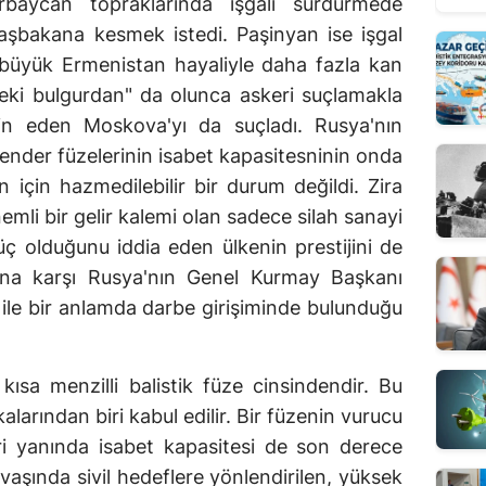
rbaycan topraklarında işgali sürdürmede
başbakana kesmek istedi. Paşinyan ise işgal
 büyük Ermenistan hayaliyle daha fazla kan
eki bulgurdan" da olunca askeri suçlamakla
min eden Moskova'yı da suçladı. Rusya'nın
kender füzelerinin isabet kapasitesninin onda
n için hazmedilebilir bir durum değildi. Zira
mli bir gelir kalemi olan sadece silah sanayi
üç olduğunu iddia eden ülkenin prestijini de
Buna karşı Rusya'nın Genel Kurmay Başkanı
le bir anlamda darbe girişiminde bulunduğu
kısa menzilli balistik füze cinsindendir. Bu
alarından biri kabul edilir. Bir füzenin vurucu
leri yanında isabet kapasitesi de son derece
vaşında sivil hedeflere yönlendirilen, yüksek