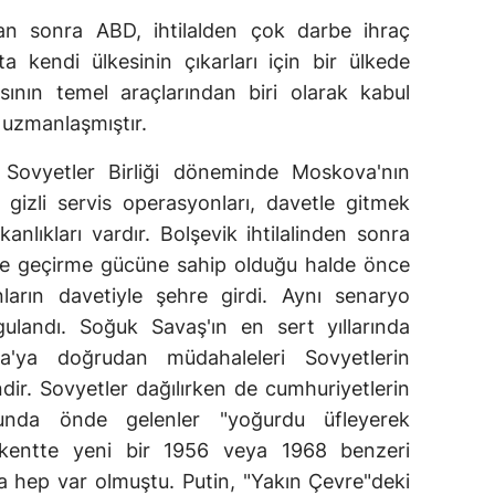
dan sonra ABD, ihtilalden çok darbe ihraç
ta kendi ülkesinin çıkarları için bir ülkede
sının temel araçlarından biri olarak kabul
 uzmanlaşmıştır.
en Sovyetler Birliği döneminde Moskova'nın
gizli servis operasyonları, davetle gitmek
nlıkları vardır. Bolşevik ihtilalinden sonra
ele geçirme gücüne sahip olduğu halde önce
nların davetiyle şehre girdi. Aynı senaryo
ulandı. Soğuk Savaş'ın en sert yıllarında
a'ya doğrudan müdahaleleri Sovyetlerin
ir. Sovyetler dağılırken de cumhuriyetlerin
usunda önde gelenler "yoğurdu üfleyerek
aşkentte yeni bir 1956 veya 1968 benzeri
da hep var olmuştu. Putin, "Yakın Çevre"deki