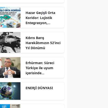
Hazar Geçişli Orta
Koridor: Lojistik
Entegrasyon,
Bölgesel İş Birliği ve
Kuzey Koridoru
Kıbrıs Barış
Karşısında Rekabet
Harekâtımızın 52’inci
Gücü
Yıl Dönümü
Erhürman: Süreci
Türkiye ile uyum
içerisinde
yürütüyoruz?!
ENERJİ DÜNYASI