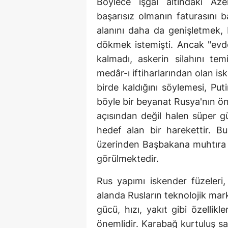
Böylece işgal altındaki Aze
başarısız olmanın faturasını 
alanını daha da genişletmek,
dökmek istemişti. Ancak "evd
kalmadı, askerin silahını te
medâr-ı iftiharlarından olan is
birde kaldığını söylemesi, Puti
böyle bir beyanat Rusya'nın öne
açısından değil halen süper g
hedef alan bir harekettir. 
üzerinden Başbakana muhtıra i
görülmektedir.
Rus yapımı iskender füzeleri, 
alanda Rusların teknolojik mark
gücü, hızı, yakıt gibi özellik
önemlidir. Karabağ kurtuluş sa