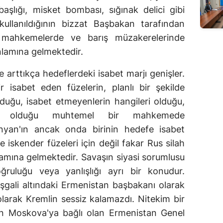
başlığı, misket bombası, sığınak delici gibi
 kullanıldığının bizzat Başbakan tarafından
ı mahkemelerde ve barış müzakerelerinde
nlamına gelmektedir.
 arttıkça hedeflerdeki isabet marjı genişler.
isabet eden füzelerin, planlı bir şekilde
lduğu, isabet etmeyenlerin hangileri olduğu,
si olduğu muhtemel bir mahkemede
inyan'ın ancak onda birinin hedefe isabet
e iskender füzeleri için değil fakar Rus silah
nlamına gelmektedir. Savaşın siyasi sorumlusu
ğruluğu veya yanlışlığı ayrı bir konudur.
işgali altındaki Ermenistan başbakanı olarak
olarak Kremlin sessiz kalamazdı. Nitekim bir
n Moskova'ya bağlı olan Ermenistan Genel